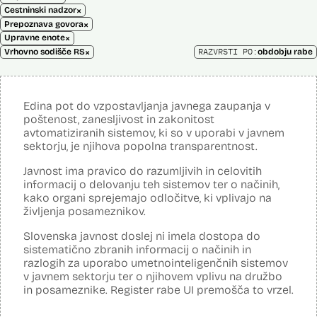
×
Cestninski nadzor
×
Prepoznava govora
×
Upravne enote
×
RAZVRSTI PO:
Vrhovno sodišče RS
obdobju rabe
Edina pot do vzpostavljanja javnega zaupanja v
poštenost, zanesljivost in zakonitost
avtomatiziranih sistemov, ki so v uporabi v javnem
sektorju, je njihova popolna transparentnost.
Javnost ima pravico do razumljivih in celovitih
informacij o delovanju teh sistemov ter o načinih,
kako organi sprejemajo odločitve, ki vplivajo na
življenja posameznikov.
Slovenska javnost doslej ni imela dostopa do
sistematično zbranih informacij o načinih in
razlogih za uporabo umetnointeligenčnih sistemov
v javnem sektorju ter o njihovem vplivu na družbo
in posameznike. Register rabe UI premošča to vrzel.