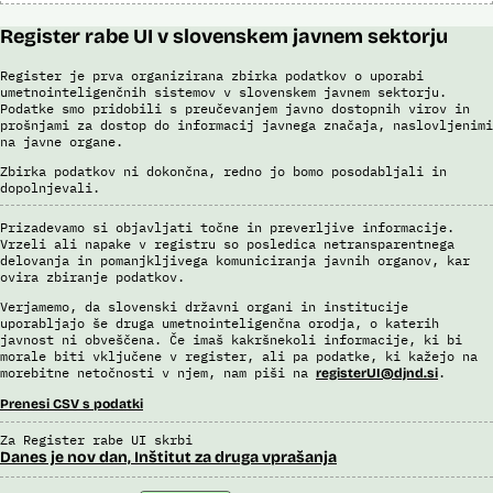
Register rabe UI v slovenskem javnem sektorju
Register je prva organizirana zbirka podatkov o uporabi
umetnointeligenčnih sistemov v slovenskem javnem sektorju.
Podatke smo pridobili s preučevanjem javno dostopnih virov in
prošnjami za dostop do informacij javnega značaja, naslovljenimi
na javne organe.
Zbirka podatkov ni dokončna, redno jo bomo posodabljali in
dopolnjevali.
Prizadevamo si objavljati točne in preverljive informacije.
Vrzeli ali napake v registru so posledica netransparentnega
delovanja in pomanjkljivega komuniciranja javnih organov, kar
ovira zbiranje podatkov.
Verjamemo, da slovenski državni organi in institucije
uporabljajo še druga umetnointeligenčna orodja, o katerih
javnost ni obveščena. Če imaš kakršnekoli informacije, ki bi
morale biti vključene v register, ali pa podatke, ki kažejo na
morebitne netočnosti v njem, nam piši na
.
registerUI@djnd.si
Prenesi CSV s podatki
Za Register rabe UI skrbi
Danes je nov dan, Inštitut za druga vprašanja