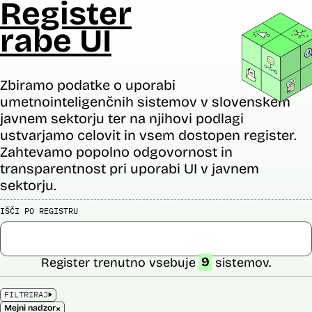
Register
rabe UI
Zbiramo podatke o uporabi
umetnointeligenčnih sistemov v slovenskem
javnem sektorju ter na njihovi podlagi
ustvarjamo celovit in vsem dostopen register.
Zahtevamo popolno odgovornost in
transparentnost pri uporabi UI v javnem
sektorju.
IŠČI PO REGISTRU
Register trenutno vsebuje
9
sistemov.
FILTRIRAJ
×
Mejni nadzor