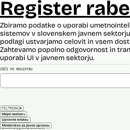
Register rabe
Zbiramo podatke o uporabi umetnointel
sistemov v slovenskem javnem sektorju 
podlagi ustvarjamo celovit in vsem dost
Zahtevamo popolno odgovornost in tran
uporabi UI v javnem sektorju.
IŠČI PO REGISTRU
FILTRIRAJ
×
Mejni nadzor
×
Upravne enote
×
Ministrstvo za javno upravo