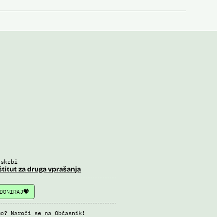
 skrbi
štitut za druga vprašanja
DONIRAJ
mo? Naroči se na Občasnik!