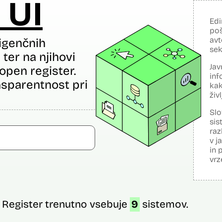
 UI
Edi
poš
avt
igenčnih
sek
ter na njihovi
Jav
open register.
inf
sparentnost pri
kak
živ
Slo
sis
raz
v j
in 
vrz
Register trenutno vsebuje
9
sistemov.