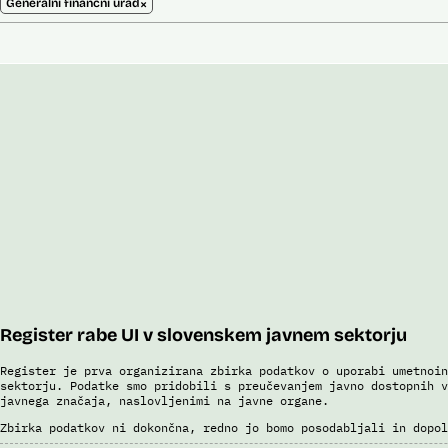
×
Generalni finančni urad
Register rabe UI v slovenskem javnem sektorju
Register je prva organizirana zbirka podatkov o uporabi umetnoin
sektorju. Podatke smo pridobili s preučevanjem javno dostopnih v
javnega značaja, naslovljenimi na javne organe.
Zbirka podatkov ni dokončna, redno jo bomo posodabljali in dopol