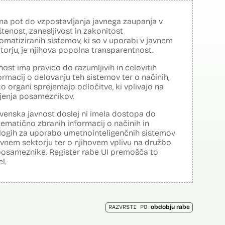
na pot do vzpostavljanja javnega zaupanja v
tenost, zanesljivost in zakonitost
omatiziranih sistemov, ki so v uporabi v javnem
torju, je njihova popolna transparentnost.
nost ima pravico do razumljivih in celovitih
ormacij o delovanju teh sistemov ter o načinih,
o organi sprejemajo odločitve, ki vplivajo na
ljenja posameznikov.
venska javnost doslej ni imela dostopa do
tematično zbranih informacij o načinih in
logih za uporabo umetnointeligenčnih sistemov
avnem sektorju ter o njihovem vplivu na družbo
posameznike. Register rabe UI premošča to
el.
RAZVRSTI PO:
obdobju rabe