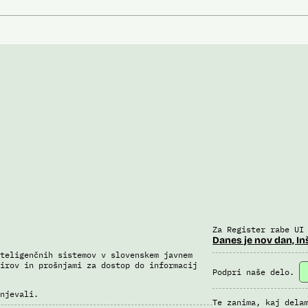
Za Register rabe UI
Danes je nov dan, In
teligenčnih sistemov v slovenskem javnem
irov in prošnjami za dostop do informacij
Podpri naše delo.
njevali.
Te zanima, kaj dela