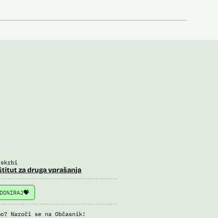
 skrbi
štitut za druga vprašanja
DONIRAJ
mo? Naroči se na Občasnik!