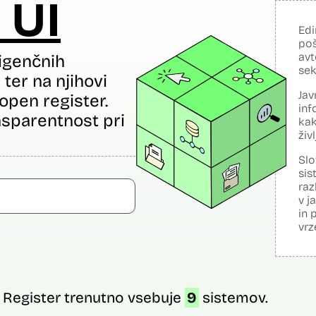
 UI
Edi
poš
avt
igenčnih
sek
ter na njihovi
Jav
open register.
inf
sparentnost pri
kak
živ
Slo
sis
raz
v j
in 
vrz
Register trenutno vsebuje
9
sistemov.