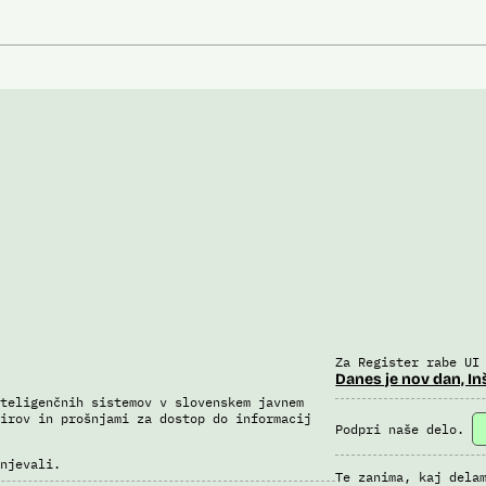
Za Register rabe UI
Danes je nov dan, In
teligenčnih sistemov v slovenskem javnem
irov in prošnjami za dostop do informacij
Podpri naše delo.
njevali.
Te zanima, kaj dela