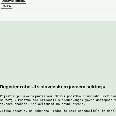
×
Upravne enote
×
DARS
Register rabe UI v slovenskem javnem sektorju
Register je prva organizirana zbirka podatkov o uporabi umetnoin
sektorju. Podatke smo pridobili s preučevanjem javno dostopnih v
javnega značaja, naslovljenimi na javne organe.
Zbirka podatkov ni dokončna, redno jo bomo posodabljali in dopol