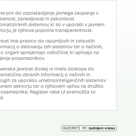
na pot do vzpostavljanja javnega zaupanja v
tenost, zanesljivost in zakonitost
omatiziranih sistemov, ki so v uporabi v javnem
torju, je njihova popolna transparentnost.
nost ima pravico do razumljivih in celovitih
ormacij o delovanju teh sistemov ter o načinih,
o organi sprejemajo odločitve, ki vplivajo na
ljenja posameznikov.
venska javnost doslej ni imela dostopa do
tematično zbranih informacij o načinih in
logih za uporabo umetnointeligenčnih sistemov
avnem sektorju ter o njihovem vplivu na družbo
posameznike. Register rabe UI premošča to
el.
RAZVRSTI PO:
zadnjem vnosu