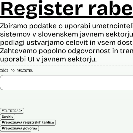
Register rabe
Zbiramo podatke o uporabi umetnointel
sistemov v slovenskem javnem sektorju 
podlagi ustvarjamo celovit in vsem dost
Zahtevamo popolno odgovornost in tran
uporabi UI v javnem sektorju.
IŠČI PO REGISTRU
FILTRIRAJ
×
Davki
×
Prepoznava registrskih tablic
×
Prepoznava govora