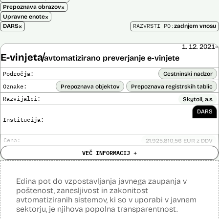
×
Prepoznava obrazov
×
Upravne enote
×
RAZVRSTI PO:
DARS
zadnjem vnosu
1. 12. 2021–
E-vinjeta
avtomatizirano preverjanje e-vinjete
Področja:
Cestninski nadzor
Oznake:
Prepoznava objektov
Prepoznava registrskih tablic
Razvijalci:
Skytoll, a.s.
DARS
Institucija:
Cena:
21.925.810,56 EUR z DDV
Analiza učinka na človekove pravice
VEČ INFORMACIJ +
Ne
opravljena:
Analiza učinka na osebne podatke opravljena:
Da
?
Edina pot do vzpostavljanja javnega zaupanja v
Posodobljeno: 3. december 2024
poštenost, zanesljivost in zakonitost
E-vinjeta je sistem plačevanja cestnine za vožnjo po slovenskih
avtomatiziranih sistemov, ki so v uporabi v javnem
avtocestah z uporabo e-naslova in registrske številke vozila in
sektorju, je njihova popolna transparentnost.
nadzora. Za izvajanje cestninskega nadzora upravljavec cest preko
kamer na avtocestnem omrežju, na kontrolnih točkah in z vozili