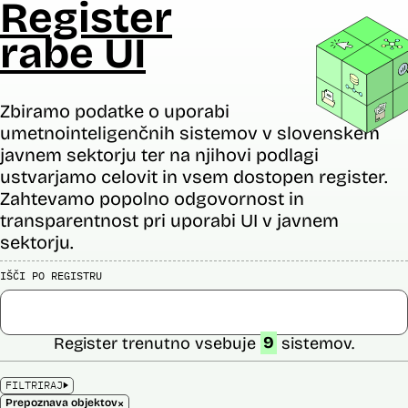
Register
rabe UI
Zbiramo podatke o uporabi
umetnointeligenčnih sistemov v slovenskem
javnem sektorju ter na njihovi podlagi
ustvarjamo celovit in vsem dostopen register.
Zahtevamo popolno odgovornost in
transparentnost pri uporabi UI v javnem
sektorju.
IŠČI PO REGISTRU
Register trenutno vsebuje
9
sistemov.
FILTRIRAJ
×
Prepoznava objektov