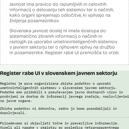
cestninskega nadzora preverja, ali so potniki kupili e-vinjeto. Sistem
Javnost ima pravico do razumljivih in celovitih
samodejno v realnem času prepoznava registrske tablice, države
informacij o delovanju teh sistemov ter o načinih,
registracije vozila, barve, znamke, modele in modelna leta, cestninski
kako organi sprejemajo odločitve, ki vplivajo na
razred in vrste vozil. Prepoznava poteka s pomočjo
življenja posameznikov.
umetnointeligenčnih sistemov optične prepoznave na podlagi
nevronskih mrež.
Slovenska javnost doslej ni imela dostopa do
sistematično zbranih informacij o načinih in
Viri:
razlogih za uporabo umetnointeligenčnih sistemov
Dosje javnega naročila
v javnem sektorju ter o njihovem vplivu na družbo
Odgovor na zahtevek za informacije javnega značaja
in posameznike. Register rabe UI premošča to vrzel.
Pogodba za izdelavo sistema E-vinjeta
Ocena učinka na osebne podatke
Potek procesa nadzora E-vinjet
Register rabe UI v slovenskem javnem sektorju
Register je prva organizirana zbirka podatkov o uporabi
umetnointeligenčnih sistemov v slovenskem javnem sektorju.
Podatke smo pridobili s preučevanjem javno dostopnih virov in
prošnjami za dostop do informacij javnega značaja, naslovljenimi
na javne organe.
Zbirka podatkov ni dokončna, redno jo bomo posodabljali in
dopolnjevali.
Prizadevamo si objavljati točne in preverljive informacije.
Vrzeli ali napake v registru so posledica netransparentnega