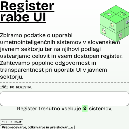
Register
rabe UI
Zbiramo podatke o uporabi
umetnointeligenčnih sistemov v slovenskem
javnem sektorju ter na njihovi podlagi
ustvarjamo celovit in vsem dostopen register.
Zahtevamo popolno odgovornost in
transparentnost pri uporabi UI v javnem
sektorju.
IŠČI PO REGISTRU
Register trenutno vsebuje
9
sistemov.
FILTRIRAJ
×
Preprečevanje, odkrivanje in preiskovanje kaznivih dejanj