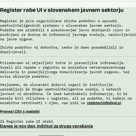
Register rabe UI v slovenskem javnem sektorju
Register je prva organizirana zbirka podatkov o uporabi
umetnointeligenčnih sistemov v slovenskem javnem sektorju.
Podatke smo pridobili s preučevanjem javno dostopnih virov in
prošnjami za dostop do informacij javnega značaja, naslovljenimi
na javne organe.
Zbirka podatkov ni dokončna, redno jo bomo posodabljali in
dopolnjevali.
Prizadevamo si objavljati točne in preverljive informacije.
Vrzeli ali napake v registru so posledica netransparentnega
delovanja in pomanjkljivega komuniciranja javnih organov, kar
ovira zbiranje podatkov.
Verjamemo, da slovenski državni organi in institucije
uporabljajo še druga umetnointeligenčna orodja, o katerih
javnost ni obveščena. Če imaš kakršnekoli informacije, ki bi
morale biti vključene v register, ali pa podatke, ki kažejo na
morebitne netočnosti v njem, nam piši na
.
registerUI@djnd.si
Prenesi CSV s podatki
Za Register rabe UI skrbi
Danes je nov dan, Inštitut za druga vprašanja