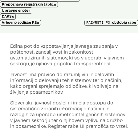
×
Prepoznava registrskih tablic
×
Upravne enote
×
DARS
×
RAZVRSTI PO:
Vrhovno sodišče RS
obdobju rabe
Edina pot do vzpostavljanja javnega zaupanja v
poštenost, zanesljivost in zakonitost
avtomatiziranih sistemov, ki so v uporabi v javnem
sektorju, je njihova popolna transparentnost.
Javnost ima pravico do razumljivih in celovitih
informacij o delovanju teh sistemov ter o načinih,
kako organi sprejemajo odločitve, ki vplivajo na
življenja posameznikov.
Slovenska javnost doslej ni imela dostopa do
sistematično zbranih informacij o načinih in
razlogih za uporabo umetnointeligenčnih sistemov
v javnem sektorju ter o njihovem vplivu na družbo
in posameznike. Register rabe UI premošča to vrzel.