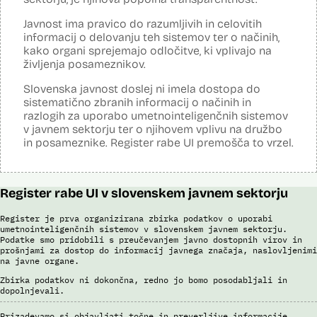
kamer na avtocestnem omrežju, na kontrolnih točkah in z vozili
cestninskega nadzora preverja, ali so potniki kupili e-vinjeto. Sistem
Javnost ima pravico do razumljivih in celovitih
samodejno v realnem času prepoznava registrske tablice, države
informacij o delovanju teh sistemov ter o načinih,
registracije vozila, barve, znamke, modele in modelna leta, cestninski
kako organi sprejemajo odločitve, ki vplivajo na
razred in vrste vozil. Prepoznava poteka s pomočjo
življenja posameznikov.
umetnointeligenčnih sistemov optične prepoznave na podlagi
nevronskih mrež.
Slovenska javnost doslej ni imela dostopa do
sistematično zbranih informacij o načinih in
Viri:
razlogih za uporabo umetnointeligenčnih sistemov
Dosje javnega naročila
v javnem sektorju ter o njihovem vplivu na družbo
Odgovor na zahtevek za informacije javnega značaja
in posameznike. Register rabe UI premošča to vrzel.
Pogodba za izdelavo sistema E-vinjeta
Ocena učinka na osebne podatke
Potek procesa nadzora E-vinjet
Register rabe UI v slovenskem javnem sektorju
Register je prva organizirana zbirka podatkov o uporabi
umetnointeligenčnih sistemov v slovenskem javnem sektorju.
Podatke smo pridobili s preučevanjem javno dostopnih virov in
prošnjami za dostop do informacij javnega značaja, naslovljenimi
na javne organe.
Zbirka podatkov ni dokončna, redno jo bomo posodabljali in
dopolnjevali.
Prizadevamo si objavljati točne in preverljive informacije.