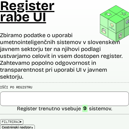
Register
rabe UI
Zbiramo podatke o uporabi
umetnointeligenčnih sistemov v slovenskem
javnem sektorju ter na njihovi podlagi
ustvarjamo celovit in vsem dostopen register.
Zahtevamo popolno odgovornost in
transparentnost pri uporabi UI v javnem
sektorju.
IŠČI PO REGISTRU
Register trenutno vsebuje
9
sistemov.
FILTRIRAJ
×
Cestninski nadzor