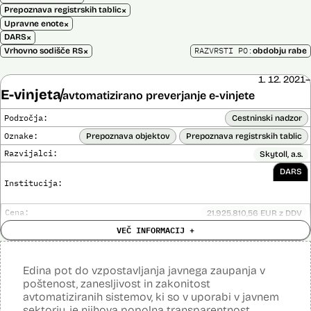
×
Prepoznava registrskih tablic
×
Upravne enote
×
DARS
×
RAZVRSTI PO:
Vrhovno sodišče RS
obdobju rabe
1. 12. 2021–
E-vinjeta
avtomatizirano preverjanje e-vinjete
Področja:
Cestninski nadzor
Oznake:
Prepoznava objektov
Prepoznava registrskih tablic
Razvijalci:
Skytoll, a.s.
DARS
Institucija:
Cena:
21.925.810,56 EUR z DDV
Analiza učinka na človekove pravice
VEČ INFORMACIJ +
Ne
opravljena:
Analiza učinka na osebne podatke opravljena:
Da
?
Edina pot do vzpostavljanja javnega zaupanja v
Posodobljeno: 3. december 2024
poštenost, zanesljivost in zakonitost
E-vinjeta je sistem plačevanja cestnine za vožnjo po slovenskih
avtomatiziranih sistemov, ki so v uporabi v javnem
avtocestah z uporabo e-naslova in registrske številke vozila in
sektorju, je njihova popolna transparentnost.
nadzora. Za izvajanje cestninskega nadzora upravljavec cest preko