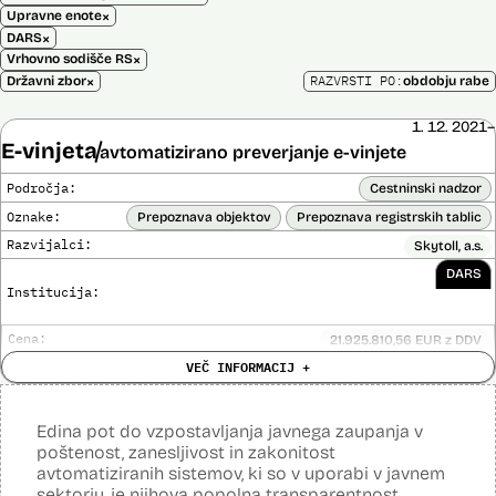
×
Upravne enote
×
DARS
×
Vrhovno sodišče RS
×
RAZVRSTI PO:
Državni zbor
obdobju rabe
1. 12. 2021–
E-vinjeta
avtomatizirano preverjanje e-vinjete
Področja:
Cestninski nadzor
Oznake:
Prepoznava objektov
Prepoznava registrskih tablic
Razvijalci:
Skytoll, a.s.
DARS
Institucija:
Cena:
21.925.810,56 EUR z DDV
Analiza učinka na človekove pravice
VEČ INFORMACIJ +
Ne
opravljena:
Analiza učinka na osebne podatke opravljena:
Da
?
Edina pot do vzpostavljanja javnega zaupanja v
Posodobljeno: 3. december 2024
poštenost, zanesljivost in zakonitost
E-vinjeta je sistem plačevanja cestnine za vožnjo po slovenskih
avtomatiziranih sistemov, ki so v uporabi v javnem
avtocestah z uporabo e-naslova in registrske številke vozila in
sektorju, je njihova popolna transparentnost.
nadzora. Za izvajanje cestninskega nadzora upravljavec cest preko