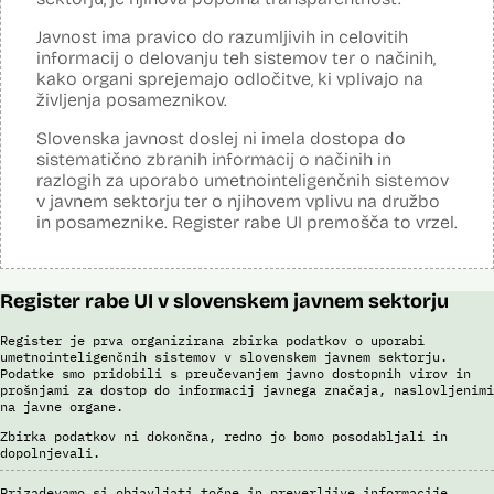
kamer na avtocestnem omrežju, na kontrolnih točkah in z vozili
cestninskega nadzora preverja, ali so potniki kupili e-vinjeto. Sistem
Javnost ima pravico do razumljivih in celovitih
samodejno v realnem času prepoznava registrske tablice, države
informacij o delovanju teh sistemov ter o načinih,
registracije vozila, barve, znamke, modele in modelna leta, cestninski
kako organi sprejemajo odločitve, ki vplivajo na
razred in vrste vozil. Prepoznava poteka s pomočjo
življenja posameznikov.
umetnointeligenčnih sistemov optične prepoznave na podlagi
nevronskih mrež.
Slovenska javnost doslej ni imela dostopa do
sistematično zbranih informacij o načinih in
Viri:
razlogih za uporabo umetnointeligenčnih sistemov
Dosje javnega naročila
v javnem sektorju ter o njihovem vplivu na družbo
Odgovor na zahtevek za informacije javnega značaja
in posameznike. Register rabe UI premošča to vrzel.
Pogodba za izdelavo sistema E-vinjeta
Ocena učinka na osebne podatke
Potek procesa nadzora E-vinjet
Register rabe UI v slovenskem javnem sektorju
Register je prva organizirana zbirka podatkov o uporabi
umetnointeligenčnih sistemov v slovenskem javnem sektorju.
Podatke smo pridobili s preučevanjem javno dostopnih virov in
prošnjami za dostop do informacij javnega značaja, naslovljenimi
na javne organe.
Zbirka podatkov ni dokončna, redno jo bomo posodabljali in
dopolnjevali.
Prizadevamo si objavljati točne in preverljive informacije.