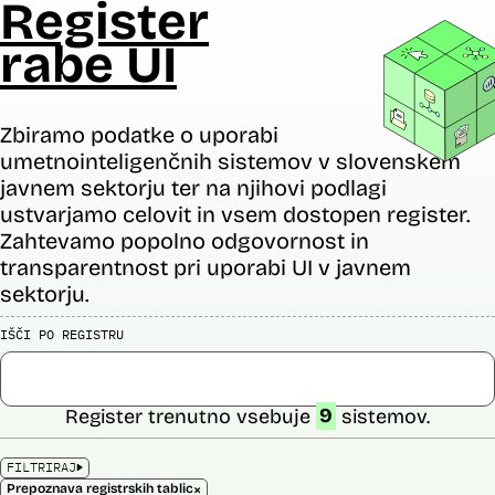
Register
rabe UI
Zbiramo podatke o uporabi
umetnointeligenčnih sistemov v slovenskem
javnem sektorju ter na njihovi podlagi
ustvarjamo celovit in vsem dostopen register.
Zahtevamo popolno odgovornost in
transparentnost pri uporabi UI v javnem
sektorju.
IŠČI PO REGISTRU
Register trenutno vsebuje
9
sistemov.
FILTRIRAJ
×
Prepoznava registrskih tablic