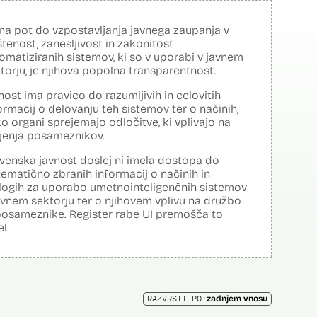
na pot do vzpostavljanja javnega zaupanja v
tenost, zanesljivost in zakonitost
omatiziranih sistemov, ki so v uporabi v javnem
torju, je njihova popolna transparentnost.
nost ima pravico do razumljivih in celovitih
ormacij o delovanju teh sistemov ter o načinih,
o organi sprejemajo odločitve, ki vplivajo na
ljenja posameznikov.
venska javnost doslej ni imela dostopa do
tematično zbranih informacij o načinih in
logih za uporabo umetnointeligenčnih sistemov
avnem sektorju ter o njihovem vplivu na družbo
posameznike. Register rabe UI premošča to
el.
RAZVRSTI PO:
zadnjem vnosu