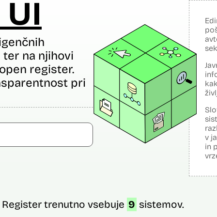
 UI
Edi
poš
avt
igenčnih
sek
ter na njihovi
Jav
open register.
inf
sparentnost pri
kak
živ
Slo
sis
raz
v j
in 
vrz
Register trenutno vsebuje
9
sistemov.