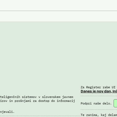
Za Register rabe UI
Danes je nov dan, In
teligenčnih sistemov v slovenskem javnem
irov in prošnjami za dostop do informacij
Podpri naše delo.
njevali.
Te zanima, kaj dela