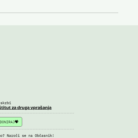
 skrbi
štitut za druga vprašanja
DONIRAJ
mo? Naroči se na Občasnik!