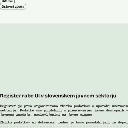
×
DARS
×
Državni zbor
Register rabe UI v slovenskem javnem sektorju
Register je prva organizirana zbirka podatkov o uporabi umetnoin
sektorju. Podatke smo pridobili s preučevanjem javno dostopnih v
javnega značaja, naslovljenimi na javne organe.
Zbirka podatkov ni dokončna, redno jo bomo posodabljali in dopol