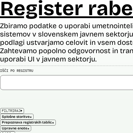
Register rabe
Zbiramo podatke o uporabi umetnointel
sistemov v slovenskem javnem sektorju 
podlagi ustvarjamo celovit in vsem dost
Zahtevamo popolno odgovornost in tran
uporabi UI v javnem sektorju.
IŠČI PO REGISTRU
FILTRIRAJ
×
Splošne storitve
×
Prepoznava registrskih tablic
×
Upravne enote