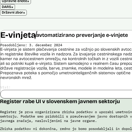
×
Upravne enote
×
DARS
×
Državni zbor
E-vinjeta
avtomatizirano preverjanje e-vinjete
Posodobljeno: 3. december 2024
E-vinjeta je sistem plačevanja cestnine za vožnjo po slovenskih avto
in registrske številke vozila in nadzora. Za izvajanje cestninskega na
kamer na avtocestnem omrežju, na kontrolnih točkah in z vozili cestn
ali so potniki kupili e-vinjeto. Sistem samodejno v realnem času prepoz
države registracije vozila, barve, znamke, modele in modelna leta, cestn
Prepoznava poteka s pomočjo umetnointeligenčnih sistemov optične 
nevronskih mrež.
Viri:
Dosje javnega naročila
Odgovor na zahtevek za informacije javnega značaja
Register rabe UI v slovenskem javnem sektorju
Pogodba za izdelavo sistema E-vinjeta
Ocena učinka na osebne podatke
Register je prva organizirana zbirka podatkov o uporabi umetnoin
sektorju. Podatke smo pridobili s preučevanjem javno dostopnih v
Potek procesa nadzora E-vinjet
javnega značaja, naslovljenimi na javne organe.
Zbirka podatkov ni dokončna, redno jo bomo posodabljali in dopol