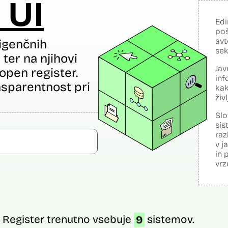
 UI
Edi
poš
avt
igenčnih
sek
ter na njihovi
Jav
open register.
inf
sparentnost pri
kak
živ
Slo
sis
raz
v j
in 
vrz
Register trenutno vsebuje
9
sistemov.