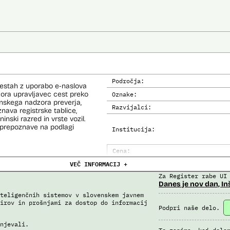
Področja:
cestah z uporabo e-naslova
dzora upravljavec cest preko
Oznake:
inskega nadzora preverja,
Razvijalci:
nava registrske tablice,
inski razred in vrste vozil.
prepoznave na podlagi
Institucija:
Cena:
VEČ INFORMACIJ +
Analiza učinka na človekove prav
Za Register rabe UI
Analiza učinka na osebne podatke
Danes je nov dan, In
teligenčnih sistemov v slovenskem javnem
irov in prošnjami za dostop do informacij
Podpri naše delo.
njevali.