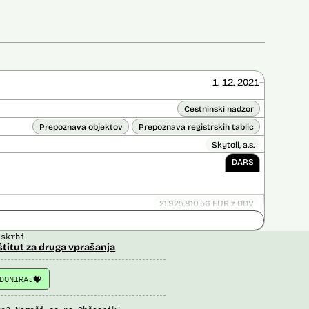
1. 12. 2021–
Cestninski nadzor
Prepoznava objektov
Prepoznava registrskih tablic
Skytoll, a.s.
DARS
21.925.810,56 EUR z DDV
ice opravljena:
Ne
 skrbi
 opravljena:
Da
?
štitut za druga vprašanja
DONIRAJ