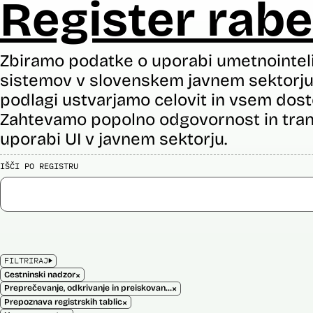
Register rabe
Zbiramo podatke o uporabi umetnointel
sistemov v slovenskem javnem sektorju 
podlagi ustvarjamo celovit in vsem dost
Zahtevamo popolno odgovornost in tran
uporabi UI v javnem sektorju.
IŠČI PO REGISTRU
FILTRIRAJ
×
Cestninski nadzor
×
Preprečevanje, odkrivanje in preiskovanje kaznivih dejanj
×
Prepoznava registrskih tablic