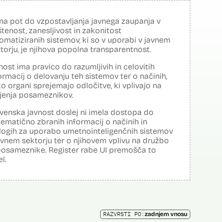
na pot do vzpostavljanja javnega zaupanja v
tenost, zanesljivost in zakonitost
omatiziranih sistemov, ki so v uporabi v javnem
torju, je njihova popolna transparentnost.
nost ima pravico do razumljivih in celovitih
ormacij o delovanju teh sistemov ter o načinih,
o organi sprejemajo odločitve, ki vplivajo na
ljenja posameznikov.
venska javnost doslej ni imela dostopa do
tematično zbranih informacij o načinih in
logih za uporabo umetnointeligenčnih sistemov
avnem sektorju ter o njihovem vplivu na družbo
posameznike. Register rabe UI premošča to
el.
RAZVRSTI PO:
zadnjem vnosu