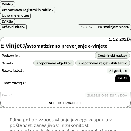
×
Davki
×
Prepoznava registrskih tablic
×
Upravne enote
×
DARS
×
RAZVRSTI PO:
Državni zbor
zadnjem vnosu
1. 12. 2021–
E-vinjeta
avtomatizirano preverjanje e-vinjete
Področja:
Cestninski nadzor
Oznake:
Prepoznava objektov
Prepoznava registrskih tablic
Razvijalci:
Skytoll, a.s.
DARS
Institucija:
Cena:
21.925.810,56 EUR z DDV
Analiza učinka na človekove pravice
VEČ INFORMACIJ +
Ne
opravljena:
Analiza učinka na osebne podatke opravljena:
Da
?
Edina pot do vzpostavljanja javnega zaupanja v
Posodobljeno: 3. december 2024
poštenost, zanesljivost in zakonitost
E-vinjeta je sistem plačevanja cestnine za vožnjo po slovenskih
avtomatiziranih sistemov, ki so v uporabi v javnem