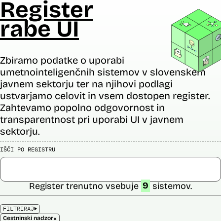
Register
rabe UI
Zbiramo podatke o uporabi
umetnointeligenčnih sistemov v slovenskem
javnem sektorju ter na njihovi podlagi
ustvarjamo celovit in vsem dostopen register.
Zahtevamo popolno odgovornost in
transparentnost pri uporabi UI v javnem
sektorju.
IŠČI PO REGISTRU
Register trenutno vsebuje
9
sistemov.
FILTRIRAJ
×
Cestninski nadzor