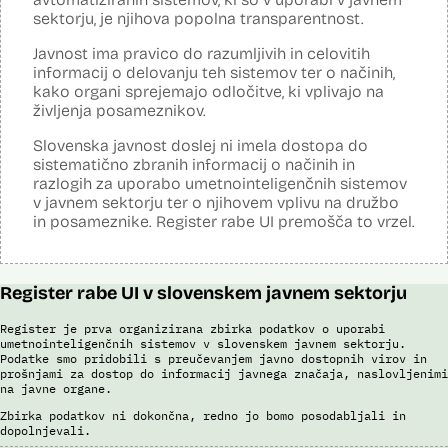
avtocestah z uporabo e-naslova in registrske številke vozila in
sektorju, je njihova popolna transparentnost.
nadzora. Za izvajanje cestninskega nadzora upravljavec cest preko
kamer na avtocestnem omrežju, na kontrolnih točkah in z vozili
cestninskega nadzora preverja, ali so potniki kupili e-vinjeto. Sistem
Javnost ima pravico do razumljivih in celovitih
samodejno v realnem času prepoznava registrske tablice, države
informacij o delovanju teh sistemov ter o načinih,
registracije vozila, barve, znamke, modele in modelna leta, cestninski
kako organi sprejemajo odločitve, ki vplivajo na
razred in vrste vozil. Prepoznava poteka s pomočjo
življenja posameznikov.
umetnointeligenčnih sistemov optične prepoznave na podlagi
nevronskih mrež.
Slovenska javnost doslej ni imela dostopa do
sistematično zbranih informacij o načinih in
Viri:
razlogih za uporabo umetnointeligenčnih sistemov
Dosje javnega naročila
v javnem sektorju ter o njihovem vplivu na družbo
Odgovor na zahtevek za informacije javnega značaja
in posameznike. Register rabe UI premošča to vrzel.
Pogodba za izdelavo sistema E-vinjeta
Ocena učinka na osebne podatke
Potek procesa nadzora E-vinjet
Register rabe UI v slovenskem javnem sektorju
Register je prva organizirana zbirka podatkov o uporabi
umetnointeligenčnih sistemov v slovenskem javnem sektorju.
Podatke smo pridobili s preučevanjem javno dostopnih virov in
prošnjami za dostop do informacij javnega značaja, naslovljenimi
na javne organe.
Zbirka podatkov ni dokončna, redno jo bomo posodabljali in
dopolnjevali.