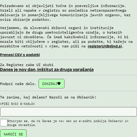
Prizadevamo si objavljati točne in preverljive informacije.
Vrzeli ali napake v registru so posledica netransparentnega
delovanja in pomanjkljivega komuniciranja javnih organov, kar
ovira zbiranje podatkov.
Verjamemo, da slovenski državni organi in institucije
uporabljajo še druga umetnointeligenčna orodja, o katerih
javnost ni obveščena. Če imaš kakršnekoli informacije, ki bi
morale biti vključene v register, ali pa podatke, ki kažejo na
morebitne netočnosti v njem, nam piši na
.
registerUI@djnd.si
Prenesi CSV s podatki
Za Register rabe UI skrbi
Danes je nov dan, Inštitut za druga vprašanja
Podpri naše delo.
DONIRAJ
Te zanima, kaj delamo? Naroči se na Občasnik!
VPIŠI SVOJ E-NASLOV
Strinjam se, da mi Danes je nov dan po e-pošti pošilja Občasnik in
druga obvestila.
NAROČI SE