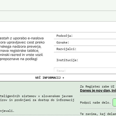
Področja:
cestah z uporabo e-naslova
dzora upravljavec cest preko
Oznake:
inskega nadzora preverja,
Razvijalci:
nava registrske tablice,
inski razred in vrste vozil.
prepoznave na podlagi
Institucija:
Cena:
VEČ INFORMACIJ +
Analiza učinka na človekove prav
Analiza učinka na osebne podatke
Za Register rabe UI
Danes je nov dan, In
teligenčnih sistemov v slovenskem javnem
irov in prošnjami za dostop do informacij
Podpri naše delo.
njevali.
Te zanima, kaj dela