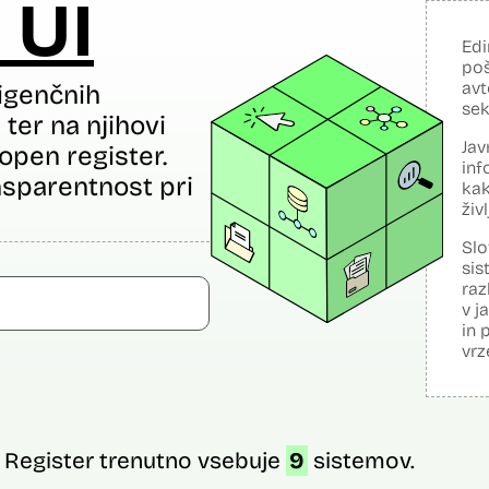
 UI
Edi
poš
avt
igenčnih
sek
ter na njihovi
Jav
open register.
inf
sparentnost pri
kak
živ
Slo
sis
raz
v j
in 
vrz
Register trenutno vsebuje
9
sistemov.