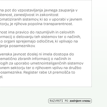
na pot do vzpostavljanja javnega zaupanja v
tenost, zanesljivost in zakonitost
omatiziranih sistemov, ki so v uporabi v javnem
torju, je njihova popolna transparentnost.
nost ima pravico do razumljivih in celovitih
ormacij o delovanju teh sistemov ter o načinih,
o organi sprejemajo odločitve, ki vplivajo na
ljenja posameznikov.
venska javnost doslej ni imela dostopa do
tematično zbranih informacij o načinih in
logih za uporabo umetnointeligenčnih sistemov
avnem sektorju ter o njihovem vplivu na družbo
posameznike. Register rabe UI premošča to
el.
RAZVRSTI PO:
zadnjem vnosu