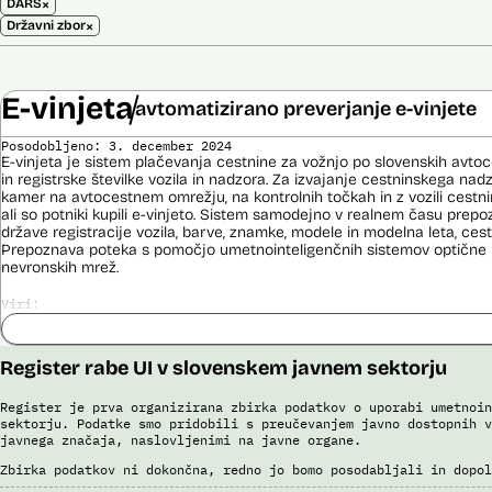
×
DARS
×
Državni zbor
E-vinjeta
avtomatizirano preverjanje e-vinjete
Posodobljeno: 3. december 2024
E-vinjeta je sistem plačevanja cestnine za vožnjo po slovenskih avto
in registrske številke vozila in nadzora. Za izvajanje cestninskega na
kamer na avtocestnem omrežju, na kontrolnih točkah in z vozili cestn
ali so potniki kupili e-vinjeto. Sistem samodejno v realnem času prepoz
države registracije vozila, barve, znamke, modele in modelna leta, cestn
Prepoznava poteka s pomočjo umetnointeligenčnih sistemov optične 
nevronskih mrež.
Viri:
Dosje javnega naročila
Odgovor na zahtevek za informacije javnega značaja
Register rabe UI v slovenskem javnem sektorju
Pogodba za izdelavo sistema E-vinjeta
Ocena učinka na osebne podatke
Register je prva organizirana zbirka podatkov o uporabi umetnoin
Potek procesa nadzora E-vinjet
sektorju. Podatke smo pridobili s preučevanjem javno dostopnih v
javnega značaja, naslovljenimi na javne organe.
Zbirka podatkov ni dokončna, redno jo bomo posodabljali in dopol