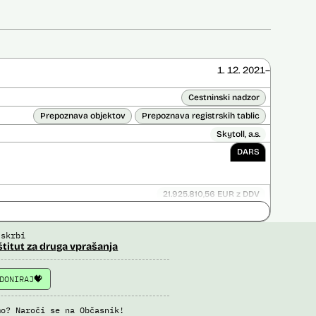
1. 12. 2021–
Cestninski nadzor
Prepoznava objektov
Prepoznava registrskih tablic
Skytoll, a.s.
DARS
21.925.810,56 EUR z DDV
ice opravljena:
Ne
 opravljena:
Da
?
 skrbi
štitut za druga vprašanja
DONIRAJ
mo? Naroči se na Občasnik!