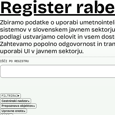
Register rabe
Zbiramo podatke o uporabi umetnointel
sistemov v slovenskem javnem sektorju 
podlagi ustvarjamo celovit in vsem dost
Zahtevamo popolno odgovornost in tran
uporabi UI v javnem sektorju.
IŠČI PO REGISTRU
FILTRIRAJ
×
Cestninski nadzor
×
Prepoznava objektov
×
Upravne enote