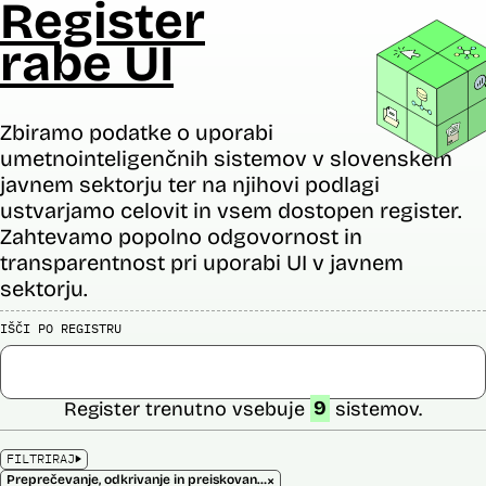
Register
rabe UI
Zbiramo podatke o uporabi
umetnointeligenčnih sistemov v slovenskem
javnem sektorju ter na njihovi podlagi
ustvarjamo celovit in vsem dostopen register.
Zahtevamo popolno odgovornost in
transparentnost pri uporabi UI v javnem
sektorju.
IŠČI PO REGISTRU
Register trenutno vsebuje
9
sistemov.
FILTRIRAJ
×
Preprečevanje, odkrivanje in preiskovanje kaznivih dejanj