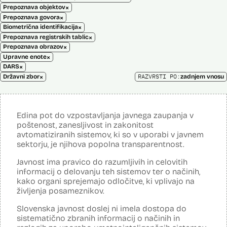
×
Prepoznava objektov
×
Prepoznava govora
×
Biometrična identifikacija
×
Prepoznava registrskih tablic
×
Prepoznava obrazov
×
Upravne enote
×
DARS
×
RAZVRSTI PO:
Državni zbor
zadnjem vnosu
Edina pot do vzpostavljanja javnega zaupanja v
poštenost, zanesljivost in zakonitost
avtomatiziranih sistemov, ki so v uporabi v javnem
sektorju, je njihova popolna transparentnost.
Javnost ima pravico do razumljivih in celovitih
informacij o delovanju teh sistemov ter o načinih,
kako organi sprejemajo odločitve, ki vplivajo na
življenja posameznikov.
Slovenska javnost doslej ni imela dostopa do
sistematično zbranih informacij o načinih in