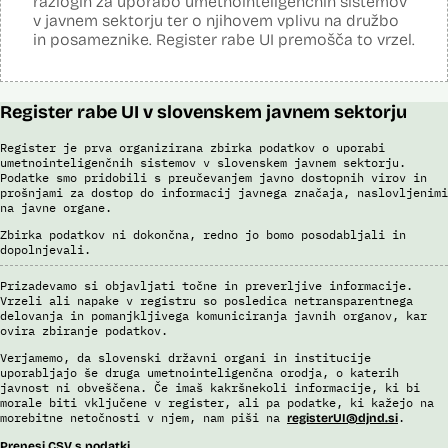
razlogih za uporabo umetnointeligenčnih sistemov
v javnem sektorju ter o njihovem vplivu na družbo
in posameznike. Register rabe UI premošča to vrzel.
Register rabe UI v slovenskem javnem sektorju
Register je prva organizirana zbirka podatkov o uporabi
umetnointeligenčnih sistemov v slovenskem javnem sektorju.
Podatke smo pridobili s preučevanjem javno dostopnih virov in
prošnjami za dostop do informacij javnega značaja, naslovljenimi
na javne organe.
Zbirka podatkov ni dokončna, redno jo bomo posodabljali in
dopolnjevali.
Prizadevamo si objavljati točne in preverljive informacije.
Vrzeli ali napake v registru so posledica netransparentnega
delovanja in pomanjkljivega komuniciranja javnih organov, kar
ovira zbiranje podatkov.
Verjamemo, da slovenski državni organi in institucije
uporabljajo še druga umetnointeligenčna orodja, o katerih
javnost ni obveščena. Če imaš kakršnekoli informacije, ki bi
morale biti vključene v register, ali pa podatke, ki kažejo na
morebitne netočnosti v njem, nam piši na
.
registerUI@djnd.si
Prenesi CSV s podatki