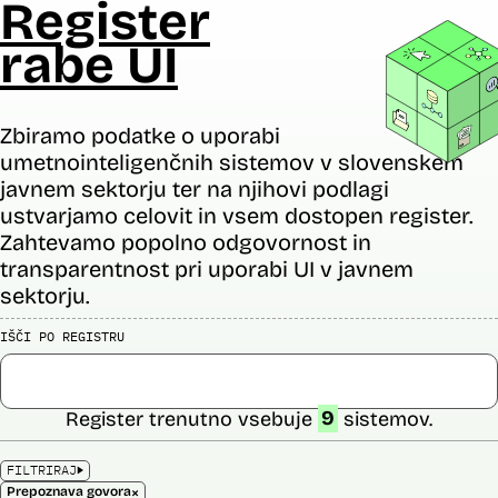
Register
rabe UI
Zbiramo podatke o uporabi
umetnointeligenčnih sistemov v slovenskem
javnem sektorju ter na njihovi podlagi
ustvarjamo celovit in vsem dostopen register.
Zahtevamo popolno odgovornost in
transparentnost pri uporabi UI v javnem
sektorju.
IŠČI PO REGISTRU
Register trenutno vsebuje
9
sistemov.
FILTRIRAJ
×
Prepoznava govora