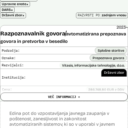
×
Upravne enote
×
DARS
×
RAZVRSTI PO:
Državni zbor
zadnjem vnosu
2023–
Razpoznavalnik govora
avtomatizirana prepoznava
govora in pretvorba v besedilo
Področja:
Splošne storitve
Oznake:
Prepoznava govora
Razvijalci:
Vitasis, informacijske tehnologije, d.o.o.
Državni zbor
Institucija:
Cena:
286.748,80 EUR z DDV
Trajanje
VEČ INFORMACIJ +
Do 31. 10. 2025
licence:
Analiza učinka na človekove pravice
Ne
opravljena:
Edina pot do vzpostavljanja javnega zaupanja v
Analiza učinka na osebne podatke opravljena:
Ne
poštenost, zanesljivost in zakonitost
avtomatiziranih sistemov, ki so v uporabi v javnem
Posodobljeno: 30. september 2025