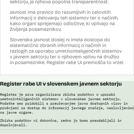
Razpoznavalnik govorjene slovenske besede, ki ga Državni zbor
sektorju, je njihova popolna transparentnost.
uporablja za samodejno prepisovanje sej Državnega zbora in
delovnih teles Državnega zbora ter prepise drugih zvočnih posnetkov
Javnost ima pravico do razumljivih in celovitih
iz zvočnih virov v živo in iz predhodnih posnetkov, uporablja
informacij o delovanju teh sistemov ter o načinih,
tehnologije, ki omogočajo pretvorbo govora v besedilo. Iz govora
kako organi sprejemajo odločitve, ki vplivajo na
razpoznajo izgovorjene besede, avtomatizirano postavljajo ločila in
življenja posameznikov.
analizirajo besedilo za pravilen izpis razpoznanega besedila. Za
gradnjo modelov razpoznave govora, ki se uporabljajo v Državnem
zboru, se uporabljajo tehnike strojnega učenja (globoke nevronske
Slovenska javnost doslej ni imela dostopa do
mreže).
sistematično zbranih informacij o načinih in
razlogih za uporabo umetnointeligenčnih sistemov
Viri:
v javnem sektorju ter o njihovem vplivu na družbo
Razpisna dokumentacija
in posameznike. Register rabe UI premošča to vrzel.
Pogodba za nakup
Register rabe UI v slovenskem javnem sektorju
Register je prva organizirana zbirka podatkov o uporabi
umetnointeligenčnih sistemov v slovenskem javnem sektorju.
Podatke smo pridobili s preučevanjem javno dostopnih virov in
prošnjami za dostop do informacij javnega značaja, naslovljenimi
na javne organe.
Zbirka podatkov ni dokončna, redno jo bomo posodabljali in
dopolnjevali.