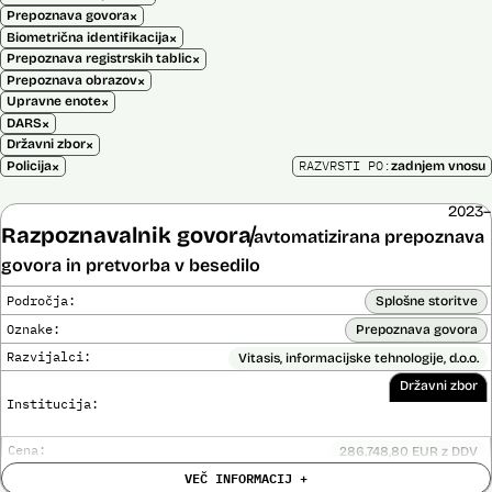
×
Prepoznava govora
×
Biometrična identifikacija
×
Prepoznava registrskih tablic
×
Prepoznava obrazov
×
Upravne enote
×
DARS
×
Državni zbor
×
RAZVRSTI PO:
Policija
zadnjem vnosu
2023–
Razpoznavalnik govora
avtomatizirana prepoznava
govora in pretvorba v besedilo
Področja:
Splošne storitve
Oznake:
Prepoznava govora
Razvijalci:
Vitasis, informacijske tehnologije, d.o.o.
Državni zbor
Institucija:
Cena:
286.748,80 EUR z DDV
Trajanje
VEČ INFORMACIJ +
Do 31. 10. 2025
licence: