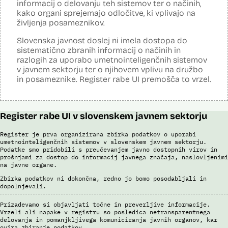
obrazne fotografije v času postopka ter prstne odtise. Sistem
informacij o delovanju teh sistemov ter o načinih,
podatke preverja v bazah podatkov policije (evidence prekrškov in
kako organi sprejemajo odločitve, ki vplivajo na
evidence dogodkov), evidenci iskanih oseb, Schengenskem
življenja posameznikov.
informacijskem sistemu, Vizumskem informacijskem sistemu in bazah
Interpola.
Slovenska javnost doslej ni imela dostopa do
sistematično zbranih informacij o načinih in
S sistemom AFIS (Automated Fingerprint Identification System /
Sistem za avtomatizirano identifikacijo prstnih odtisov), ki temelji na
razlogih za uporabo umetnointeligenčnih sistemov
uporabi algoritmov za izdelavo in iskanje biometričnih razpoznavnih
v javnem sektorju ter o njihovem vplivu na družbo
znakov, je omogočena primerjava in iskanje prstnih odtisov.
in posameznike. Register rabe UI premošča to vrzel.
Viri:
Brošura 60 let informacijsko telekomunikacijskega sistema policije
Odgovor na zahtevo za dostop do informacij javnega značaja
Register rabe UI v slovenskem javnem sektorju
Register je prva organizirana zbirka podatkov o uporabi
umetnointeligenčnih sistemov v slovenskem javnem sektorju.
Podatke smo pridobili s preučevanjem javno dostopnih virov in
prošnjami za dostop do informacij javnega značaja, naslovljenimi
na javne organe.
Zbirka podatkov ni dokončna, redno jo bomo posodabljali in
dopolnjevali.
Prizadevamo si objavljati točne in preverljive informacije.
Vrzeli ali napake v registru so posledica netransparentnega
delovanja in pomanjkljivega komuniciranja javnih organov, kar
ovira zbiranje podatkov.