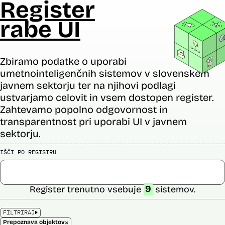
Register
rabe UI
Zbiramo podatke o uporabi
umetnointeligenčnih sistemov v slovenskem
javnem sektorju ter na njihovi podlagi
ustvarjamo celovit in vsem dostopen register.
Zahtevamo popolno odgovornost in
transparentnost pri uporabi UI v javnem
sektorju.
IŠČI PO REGISTRU
Register trenutno vsebuje
9
sistemov.
FILTRIRAJ
×
Prepoznava objektov