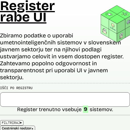
Register
rabe UI
Zbiramo podatke o uporabi
umetnointeligenčnih sistemov v slovenskem
javnem sektorju ter na njihovi podlagi
ustvarjamo celovit in vsem dostopen register.
Zahtevamo popolno odgovornost in
transparentnost pri uporabi UI v javnem
sektorju.
IŠČI PO REGISTRU
Register trenutno vsebuje
9
sistemov.
FILTRIRAJ
×
Cestninski nadzor