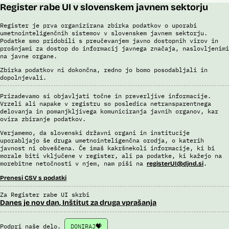
Register rabe UI v slovenskem javnem sektorju
Register je prva organizirana zbirka podatkov o uporabi
umetnointeligenčnih sistemov v slovenskem javnem sektorju.
Podatke smo pridobili s preučevanjem javno dostopnih virov in
prošnjami za dostop do informacij javnega značaja, naslovljenimi
na javne organe.
Zbirka podatkov ni dokončna, redno jo bomo posodabljali in
dopolnjevali.
Prizadevamo si objavljati točne in preverljive informacije.
Vrzeli ali napake v registru so posledica netransparentnega
delovanja in pomanjkljivega komuniciranja javnih organov, kar
ovira zbiranje podatkov.
Verjamemo, da slovenski državni organi in institucije
uporabljajo še druga umetnointeligenčna orodja, o katerih
javnost ni obveščena. Če imaš kakršnekoli informacije, ki bi
morale biti vključene v register, ali pa podatke, ki kažejo na
morebitne netočnosti v njem, nam piši na
.
registerUI@djnd.si
Prenesi CSV s podatki
Za Register rabe UI skrbi
Danes je nov dan, Inštitut za druga vprašanja
Podpri naše delo.
DONIRAJ