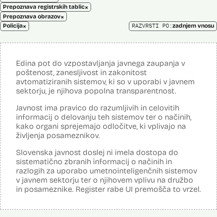
×
Prepoznava registrskih tablic
×
Prepoznava obrazov
×
RAZVRSTI PO:
Policija
zadnjem vnosu
Edina pot do vzpostavljanja javnega zaupanja v
poštenost, zanesljivost in zakonitost
avtomatiziranih sistemov, ki so v uporabi v javnem
sektorju, je njihova popolna transparentnost.
Javnost ima pravico do razumljivih in celovitih
informacij o delovanju teh sistemov ter o načinih,
kako organi sprejemajo odločitve, ki vplivajo na
življenja posameznikov.
Slovenska javnost doslej ni imela dostopa do
sistematično zbranih informacij o načinih in
razlogih za uporabo umetnointeligenčnih sistemov
v javnem sektorju ter o njihovem vplivu na družbo
in posameznike. Register rabe UI premošča to vrzel.