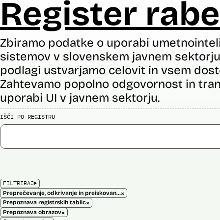
Register rabe
Zbiramo podatke o uporabi umetnointel
sistemov v slovenskem javnem sektorju 
podlagi ustvarjamo celovit in vsem dost
Zahtevamo popolno odgovornost in tran
uporabi UI v javnem sektorju.
IŠČI PO REGISTRU
FILTRIRAJ
×
Preprečevanje, odkrivanje in preiskovanje kaznivih dejanj
×
Prepoznava registrskih tablic
×
Prepoznava obrazov