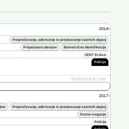
2014–
Preprečevanje, odkrivanje in preiskovanje kaznivih dejanj
Prepoznava obrazov
Biometrična identifikacija
CENT SI d.o.o.
Policija
39.650,00 EUR z DDV
Ni časovno omejena
ice opravljena:
Ne
2017–
 opravljena:
Ne
dzor
Preprečevanje, odkrivanje in preiskovanje kaznivih dejanj
Ocena tveganja
Policija