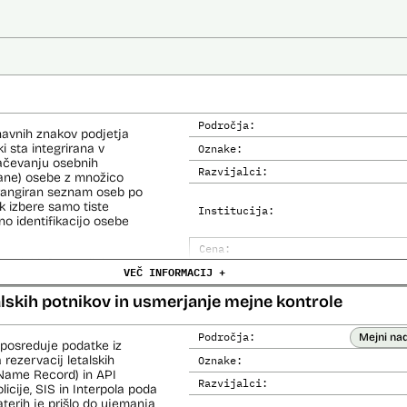
Področja:
navnih znakov podjetja
i sta integrirana v
Oznake:
načevanju osebnih
Razvijalci:
kane) osebe z množico
i rangiran seznam oseb po
 izbere samo tiste
Institucija:
no identifikacijo osebe
Cena:
e (del informacijsko
VEČ INFORMACIJ +
Trajanje licence:
o za primerjavo.
Analiza učinka na človekove prav
alskih potnikov in usmerjanje mejne kontrole
Analiza učinka na osebne podatke
Področja:
Mejni na
 posreduje podatke iz
 rezervacij letalskih
Oznake:
Name Record) in API
Razvijalci:
cije, SIS in Interpola poda
aterih je prišlo do ujemanja,