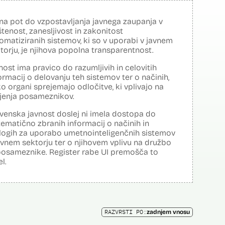
na pot do vzpostavljanja javnega zaupanja v
tenost, zanesljivost in zakonitost
omatiziranih sistemov, ki so v uporabi v javnem
torju, je njihova popolna transparentnost.
nost ima pravico do razumljivih in celovitih
ormacij o delovanju teh sistemov ter o načinih,
o organi sprejemajo odločitve, ki vplivajo na
ljenja posameznikov.
venska javnost doslej ni imela dostopa do
tematično zbranih informacij o načinih in
logih za uporabo umetnointeligenčnih sistemov
avnem sektorju ter o njihovem vplivu na družbo
posameznike. Register rabe UI premošča to
el.
RAZVRSTI PO:
zadnjem vnosu