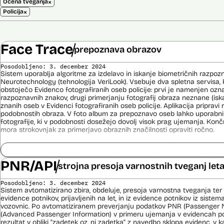
×
Ocena tveganja
×
Policija
Face Trace
prepoznava obrazov
Posodobljeno: 3. december 2024
Sistem uporablja algoritme za izdelavo in iskanje biometričnih razpoz
Neurotechnology (tehnologija VeriLook). Vsebuje dva spletna servisa, k
obstoječo Evidenco fotografiranih oseb policije: prvi je namenjen oz
razpoznavnih znakov, drugi primerjanju fotografij obraza neznane (is
znanih oseb v Evidenci fotografiranih oseb policije. Aplikacija priprav
podobnostih obraza. V foto album za prepoznavo oseb lahko uporabnik
fotografije, ki v podobnosti dosežejo dovolj visok prag ujemanja. Konč
mora strokovnjak za primerjavo obraznih značilnosti opraviti ročno.
Sistem uporablja sledeče podatke: Evidenca fotografiranih oseb policij
telekomunikacijskega sistema policije (ITSP)), neznano slikovno gradiv
PNR/API
strojna presoja varnostnih tveganj let
Viri:
Brošura 60 let informacijsko telekomunikacijskega sistema policije
Posodobljeno: 3. december 2024
Spletno mesto podjetja Neurotechnology, podstran VeriLook
Sistem avtomatizirano zbira, obdeluje, presoja varnostna tveganja ter
evidence potnikov, prijavljenih na let, in iz evidence potnikov iz sistema
Poročilo Automating Society report 2020 za Slovenijo
vozovnic. Po avtomatiziranem preverjanju podatkov PNR (Passenger 
Odgovor na zahtevo za dostop do informacij javnega značaja
(Advanced Passenger Information) v primeru ujemanja v evidencah poli
Dokument Povabilo k oddaji ponudbe
rezultat v obliki "zadetek oz. ni zadetka" z navedbo sklopa evidenc, v k