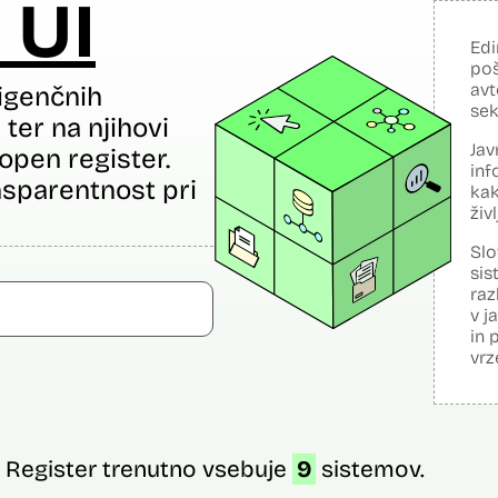
 UI
Edi
poš
avt
igenčnih
sek
ter na njihovi
Jav
open register.
inf
sparentnost pri
kak
živ
Slo
sis
raz
v j
in 
vrz
Register trenutno vsebuje
9
sistemov.