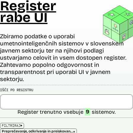
Register
rabe UI
Zbiramo podatke o uporabi
umetnointeligenčnih sistemov v slovenskem
javnem sektorju ter na njihovi podlagi
ustvarjamo celovit in vsem dostopen register.
Zahtevamo popolno odgovornost in
transparentnost pri uporabi UI v javnem
sektorju.
IŠČI PO REGISTRU
Register trenutno vsebuje
9
sistemov.
FILTRIRAJ
×
Preprečevanje, odkrivanje in preiskovanje kaznivih dejanj