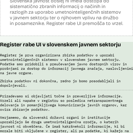
Slovenska javnost doslej ni imela dostopa do
sistematično zbranih informacij o načinih in
S sistemom AFIS (Automated Fingerprint Identification System /
Sistem za avtomatizirano identifikacijo prstnih odtisov), ki temelji na
razlogih za uporabo umetnointeligenčnih sistemov
uporabi algoritmov za izdelavo in iskanje biometričnih razpoznavnih
v javnem sektorju ter o njihovem vplivu na družbo
znakov, je omogočena primerjava in iskanje prstnih odtisov.
in posameznike. Register rabe UI premošča to vrzel.
Viri:
Brošura 60 let informacijsko telekomunikacijskega sistema policije
Odgovor na zahtevo za dostop do informacij javnega značaja
Register rabe UI v slovenskem javnem sektorju
Register je prva organizirana zbirka podatkov o uporabi
umetnointeligenčnih sistemov v slovenskem javnem sektorju.
Podatke smo pridobili s preučevanjem javno dostopnih virov in
prošnjami za dostop do informacij javnega značaja, naslovljenimi
na javne organe.
Zbirka podatkov ni dokončna, redno jo bomo posodabljali in
dopolnjevali.
Prizadevamo si objavljati točne in preverljive informacije.
Vrzeli ali napake v registru so posledica netransparentnega
delovanja in pomanjkljivega komuniciranja javnih organov, kar
ovira zbiranje podatkov.
Verjamemo, da slovenski državni organi in institucije
uporabljajo še druga umetnointeligenčna orodja, o katerih
javnost ni obveščena. Če imaš kakršnekoli informacije, ki bi
morale biti vključene v register, ali pa podatke, ki kažejo na