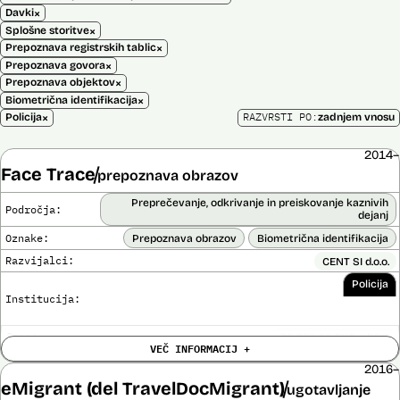
×
Davki
×
Splošne storitve
×
Prepoznava registrskih tablic
×
Prepoznava govora
×
Prepoznava objektov
×
Biometrična identifikacija
×
RAZVRSTI PO:
Policija
zadnjem vnosu
2014–
Face Trace
prepoznava obrazov
Preprečevanje, odkrivanje in preiskovanje kaznivih
Področja:
dejanj
Oznake:
Prepoznava obrazov
Biometrična identifikacija
Razvijalci:
CENT SI d.o.o.
Policija
Institucija:
Cena:
39.650,00 EUR z DDV
VEČ INFORMACIJ +
Trajanje
Ni časovno omejena
licence:
2016–
Analiza učinka na človekove pravice
eMigrant (del TravelDocMigrant)
ugotavljanje
Ne
opravljena: