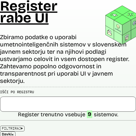
Register
rabe UI
Zbiramo podatke o uporabi
umetnointeligenčnih sistemov v slovenskem
javnem sektorju ter na njihovi podlagi
ustvarjamo celovit in vsem dostopen register.
Zahtevamo popolno odgovornost in
transparentnost pri uporabi UI v javnem
sektorju.
IŠČI PO REGISTRU
Register trenutno vsebuje
9
sistemov.
FILTRIRAJ
×
Davki