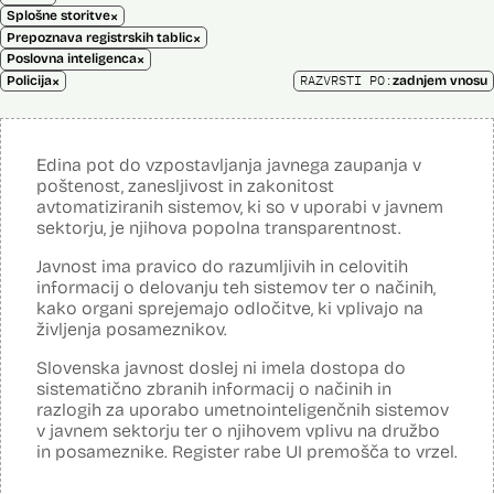
×
Splošne storitve
×
Prepoznava registrskih tablic
×
Poslovna inteligenca
×
RAZVRSTI PO:
Policija
zadnjem vnosu
Edina pot do vzpostavljanja javnega zaupanja v
poštenost, zanesljivost in zakonitost
avtomatiziranih sistemov, ki so v uporabi v javnem
sektorju, je njihova popolna transparentnost.
Javnost ima pravico do razumljivih in celovitih
informacij o delovanju teh sistemov ter o načinih,
kako organi sprejemajo odločitve, ki vplivajo na
življenja posameznikov.
Slovenska javnost doslej ni imela dostopa do
sistematično zbranih informacij o načinih in
razlogih za uporabo umetnointeligenčnih sistemov
v javnem sektorju ter o njihovem vplivu na družbo
in posameznike. Register rabe UI premošča to vrzel.