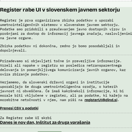
Register rabe UI v slovenskem javnem sektorju
Register je prva organizirana zbirka podatkov o uporabi
umetnointeligenčnih sistemov v slovenskem javnem sektorju.
Podatke smo pridobili s preučevanjem javno dostopnih virov in
prošnjami za dostop do informacij javnega značaja, naslovljenimi
na javne organe.
Zbirka podatkov ni dokončna, redno jo bomo posodabljali in
dopolnjevali.
Prizadevamo si objavljati točne in preverljive informacije.
Vrzeli ali napake v registru so posledica netransparentnega
delovanja in pomanjkljivega komuniciranja javnih organov, kar
ovira zbiranje podatkov.
Verjamemo, da slovenski državni organi in institucije
uporabljajo še druga umetnointeligenčna orodja, o katerih
javnost ni obveščena. Če imaš kakršnekoli informacije, ki bi
morale biti vključene v register, ali pa podatke, ki kažejo na
morebitne netočnosti v njem, nam piši na
.
registerUI@djnd.si
Prenesi CSV s podatki
Za Register rabe UI skrbi
Danes je nov dan, Inštitut za druga vprašanja