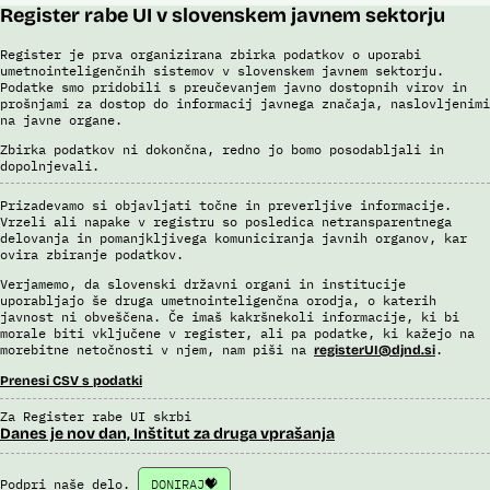
Register rabe UI v slovenskem javnem sektorju
Register je prva organizirana zbirka podatkov o uporabi
umetnointeligenčnih sistemov v slovenskem javnem sektorju.
Podatke smo pridobili s preučevanjem javno dostopnih virov in
prošnjami za dostop do informacij javnega značaja, naslovljenimi
na javne organe.
Zbirka podatkov ni dokončna, redno jo bomo posodabljali in
dopolnjevali.
Prizadevamo si objavljati točne in preverljive informacije.
Vrzeli ali napake v registru so posledica netransparentnega
delovanja in pomanjkljivega komuniciranja javnih organov, kar
ovira zbiranje podatkov.
Verjamemo, da slovenski državni organi in institucije
uporabljajo še druga umetnointeligenčna orodja, o katerih
javnost ni obveščena. Če imaš kakršnekoli informacije, ki bi
morale biti vključene v register, ali pa podatke, ki kažejo na
morebitne netočnosti v njem, nam piši na
.
registerUI@djnd.si
Prenesi CSV s podatki
Za Register rabe UI skrbi
Danes je nov dan, Inštitut za druga vprašanja
Podpri naše delo.
DONIRAJ