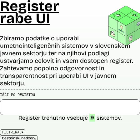
Register
rabe UI
Zbiramo podatke o uporabi
umetnointeligenčnih sistemov v slovenskem
javnem sektorju ter na njihovi podlagi
ustvarjamo celovit in vsem dostopen register.
Zahtevamo popolno odgovornost in
transparentnost pri uporabi UI v javnem
sektorju.
IŠČI PO REGISTRU
Register trenutno vsebuje
9
sistemov.
FILTRIRAJ
×
Cestninski nadzor