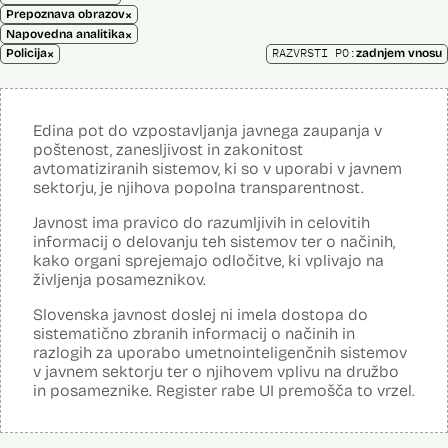
×
Prepoznava obrazov
×
Napovedna analitika
×
RAZVRSTI PO:
Policija
zadnjem vnosu
Edina pot do vzpostavljanja javnega zaupanja v
poštenost, zanesljivost in zakonitost
avtomatiziranih sistemov, ki so v uporabi v javnem
sektorju, je njihova popolna transparentnost.
Javnost ima pravico do razumljivih in celovitih
informacij o delovanju teh sistemov ter o načinih,
kako organi sprejemajo odločitve, ki vplivajo na
življenja posameznikov.
Slovenska javnost doslej ni imela dostopa do
sistematično zbranih informacij o načinih in
razlogih za uporabo umetnointeligenčnih sistemov
v javnem sektorju ter o njihovem vplivu na družbo
in posameznike. Register rabe UI premošča to vrzel.