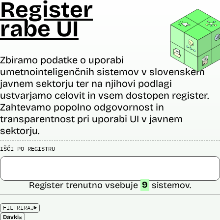
Register
rabe UI
Zbiramo podatke o uporabi
umetnointeligenčnih sistemov v slovenskem
javnem sektorju ter na njihovi podlagi
ustvarjamo celovit in vsem dostopen register.
Zahtevamo popolno odgovornost in
transparentnost pri uporabi UI v javnem
sektorju.
IŠČI PO REGISTRU
Register trenutno vsebuje
9
sistemov.
FILTRIRAJ
×
Davki