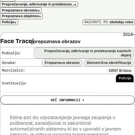
×
Preprečevanje, odkrivanje in preiskovanje kaznivih dejanj
×
Prepoznava obrazov
×
Prepoznava objektov
×
RAZVRSTI PO:
Policija
obdobju rabe
2014–
Face Trace
prepoznava obrazov
Preprečevanje, odkrivanje in preiskovanje kaznivih
Področja:
dejanj
Oznake:
Prepoznava obrazov
Biometrična identifikacija
Razvijalci:
CENT SI d.o.o.
Policija
Institucija:
Cena:
39.650,00 EUR z DDV
VEČ INFORMACIJ +
Trajanje
Ni časovno omejena
licence:
Analiza učinka na človekove pravice
Ne
opravljena:
Edina pot do vzpostavljanja javnega zaupanja v
Analiza učinka na osebne podatke opravljena:
poštenost, zanesljivost in zakonitost
Ne
avtomatiziranih sistemov, ki so v uporabi v javnem
Posodobljeno: 3. december 2024
sektorju, je njihova popolna transparentnost.