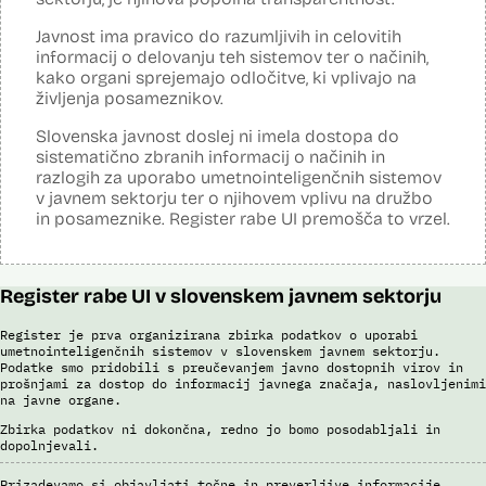
Sistem uporablja algoritme za izdelavo in iskanje biometričnih
razpoznavnih znakov podjetja Neurotechnology (tehnologija
Javnost ima pravico do razumljivih in celovitih
VeriLook). Vsebuje dva spletna servisa, ki sta integrirana v obstoječo
informacij o delovanju teh sistemov ter o načinih,
Evidenco fotografiranih oseb policije: prvi je namenjen označevanju
kako organi sprejemajo odločitve, ki vplivajo na
osebnih razpoznavnih znakov, drugi primerjanju fotografij obraza
neznane (iskane) osebe z množico znanih oseb v Evidenci
življenja posameznikov.
fotografiranih oseb policije. Aplikacija pripravi rangiran seznam oseb
po podobnostih obraza. V foto album za prepoznavo oseb lahko
Slovenska javnost doslej ni imela dostopa do
uporabnik izbere samo tiste fotografije, ki v podobnosti dosežejo
sistematično zbranih informacij o načinih in
dovolj visok prag ujemanja. Končno identifikacijo osebe mora
razlogih za uporabo umetnointeligenčnih sistemov
strokovnjak za primerjavo obraznih značilnosti opraviti ročno.
v javnem sektorju ter o njihovem vplivu na družbo
Sistem uporablja sledeče podatke: Evidenca fotografiranih oseb
in posameznike. Register rabe UI premošča to vrzel.
policije (del informacijsko telekomunikacijskega sistema policije
(ITSP)), neznano slikovno gradivo za primerjavo.
Viri:
Register rabe UI v slovenskem javnem sektorju
Brošura 60 let informacijsko telekomunikacijskega sistema policije
Spletno mesto podjetja Neurotechnology, podstran VeriLook
Register je prva organizirana zbirka podatkov o uporabi
umetnointeligenčnih sistemov v slovenskem javnem sektorju.
Poročilo Automating Society report 2020 za Slovenijo
Podatke smo pridobili s preučevanjem javno dostopnih virov in
Odgovor na zahtevo za dostop do informacij javnega značaja
prošnjami za dostop do informacij javnega značaja, naslovljenimi
Dokument Povabilo k oddaji ponudbe
na javne organe.
Dokument Obvestilo o oddaji naročila
Zbirka podatkov ni dokončna, redno jo bomo posodabljali in
dopolnjevali.
Prizadevamo si objavljati točne in preverljive informacije.