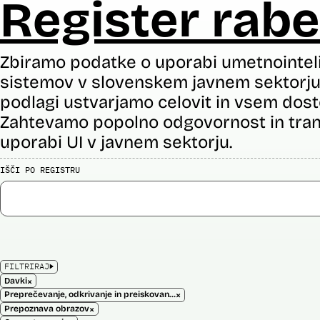
Register rabe
Zbiramo podatke o uporabi umetnointel
sistemov v slovenskem javnem sektorju 
podlagi ustvarjamo celovit in vsem dost
Zahtevamo popolno odgovornost in tran
uporabi UI v javnem sektorju.
IŠČI PO REGISTRU
FILTRIRAJ
×
Davki
×
Preprečevanje, odkrivanje in preiskovanje kaznivih dejanj
×
Prepoznava obrazov