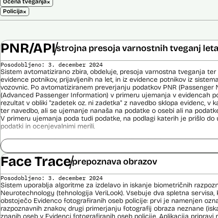
×
Ocena tveganja
×
Policija
PNR/API
strojna presoja varnostnih tveganj let
Posodobljeno: 3. december 2024
Sistem avtomatizirano zbira, obdeluje, presoja varnostna tveganja ter
evidence potnikov, prijavljenih na let, in iz evidence potnikov iz sistema
vozovnic. Po avtomatiziranem preverjanju podatkov PNR (Passenger 
(Advanced Passenger Information) v primeru ujemanja v evidencah poli
rezultat v obliki "zadetek oz. ni zadetka" z navedbo sklopa evidenc, v k
ter navedbo, ali se ujemanje nanaša na podatke o osebi ali na podat
V primeru ujemanja poda tudi podatke, na podlagi katerih je prišlo d
podatki in ocenjevalnimi merili.
Ocenjevalna merila so oblikovana z analitično obdelavo podatkov, pri 
indikatorji tveganja, ki predstavljajo posamezne podatke, za katere je bi
ugotovljeno, da predstavljajo specifične potovalne vzorce storilcev ter
Face Trace
prepoznava obrazov
kaznivih dejanj oziroma njihovih žrtev ter zato omogočajo usmerjeno de
pristojnih organov na takšne osebe. Nacionalna enota za informacije o
Posodobljeno: 3. december 2024
utemeljene razloge v posamičnem primeru posreduje podatke potnikov, 
Sistem uporablja algoritme za izdelavo in iskanje biometričnih razpoz
oziroma podatke potnikov iz sistema rezervacij letalskih vozovnic ozi
Neurotechnology (tehnologija VeriLook). Vsebuje dva spletna servisa, k
obdelave drugim enotam policije.
obstoječo Evidenco fotografiranih oseb policije: prvi je namenjen oz
razpoznavnih znakov, drugi primerjanju fotografij obraza neznane (is
Uslužbenci nacionalne enote za informacije o potnikih vsa ujemanja pr
znanih oseb v Evidenci fotografiranih oseb policije. Aplikacija priprav
podatkov ter varnostna tveganja posamično pregledajo še z neavtomat