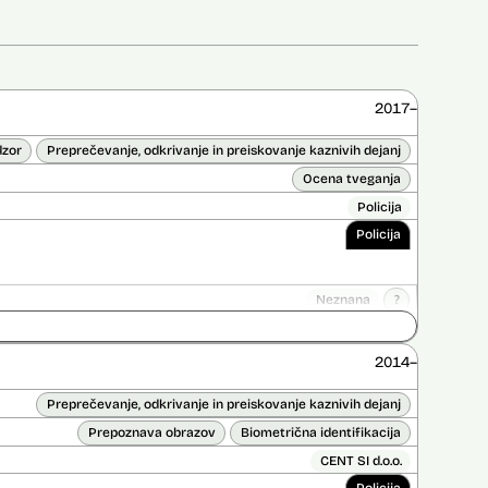
2017–
dzor
Preprečevanje, odkrivanje in preiskovanje kaznivih dejanj
Ocena tveganja
Policija
Policija
Neznana
?
ice opravljena:
Ne
 opravljena:
Da
?
2014–
Preprečevanje, odkrivanje in preiskovanje kaznivih dejanj
Prepoznava obrazov
Biometrična identifikacija
CENT SI d.o.o.