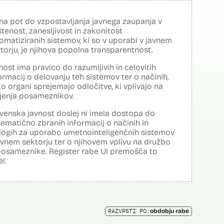
na pot do vzpostavljanja javnega zaupanja v
tenost, zanesljivost in zakonitost
omatiziranih sistemov, ki so v uporabi v javnem
torju, je njihova popolna transparentnost.
nost ima pravico do razumljivih in celovitih
ormacij o delovanju teh sistemov ter o načinih,
o organi sprejemajo odločitve, ki vplivajo na
ljenja posameznikov.
venska javnost doslej ni imela dostopa do
tematično zbranih informacij o načinih in
logih za uporabo umetnointeligenčnih sistemov
avnem sektorju ter o njihovem vplivu na družbo
posameznike. Register rabe UI premošča to
el.
RAZVRSTI PO:
obdobju rabe