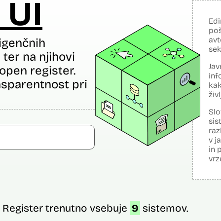
 UI
Edi
poš
avt
igenčnih
sek
ter na njihovi
Jav
open register.
inf
sparentnost pri
kak
živ
Slo
sis
raz
v j
in 
vrz
Register trenutno vsebuje
9
sistemov.