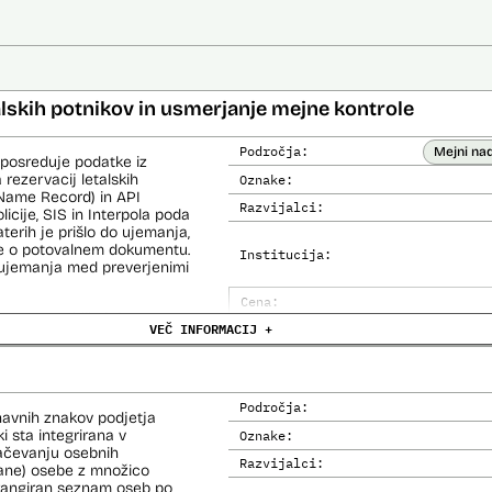
alskih potnikov in usmerjanje mejne kontrole
Področja:
Mejni na
 posreduje podatke iz
 rezervacij letalskih
Oznake:
Name Record) in API
Razvijalci:
cije, SIS in Interpola poda
aterih je prišlo do ujemanja,
ke o potovalnem dokumentu.
Institucija:
o ujemanja med preverjenimi
Cena:
čemer se oblikujejo
VEČ INFORMACIJ +
Analiza učinka na človekove prav
lo pri analitični obdelavi
orističnih in drugih hudih
Analiza učinka na osebne podatke
lo policije in drugih
 potnikih lahko glede na
prijavljenih na let,
Področja:
navnih znakov podjetja
roma rezultate njihove
i sta integrirana v
Oznake:
načevanju osebnih
Razvijalci:
kane) osebe z množico
i avtomatizirani obdelavi
i rangiran seznam oseb po
iziranimi sredstvi.