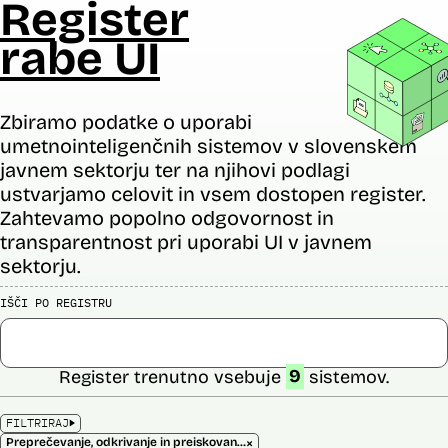
Register
rabe UI
Zbiramo podatke o uporabi
umetnointeligenčnih sistemov v slovenskem
javnem sektorju ter na njihovi podlagi
ustvarjamo celovit in vsem dostopen register.
Zahtevamo popolno odgovornost in
transparentnost pri uporabi UI v javnem
sektorju.
IŠČI PO REGISTRU
Register trenutno vsebuje
9
sistemov.
FILTRIRAJ
×
Preprečevanje, odkrivanje in preiskovanje kaznivih dejanj