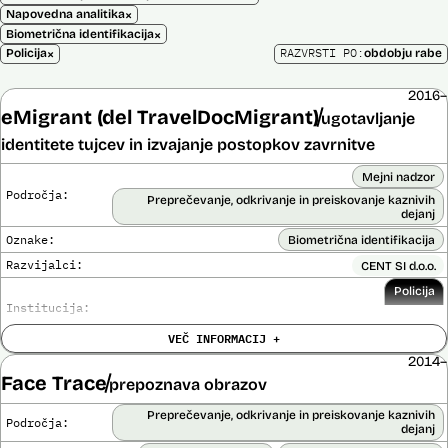
×
Napovedna analitika
×
Biometrična identifikacija
×
RAZVRSTI PO:
Policija
obdobju rabe
2016–
eMigrant (del TravelDocMigrant)
ugotavljanje
identitete tujcev in izvajanje postopkov zavrnitve
Mejni nadzor
Področja:
Preprečevanje, odkrivanje in preiskovanje kaznivih
dejanj
Oznake:
Biometrična identifikacija
Razvijalci:
CENT SI d.o.o.
Policija
Institucija:
VEČ INFORMACIJ +
Cena:
136.701,00 € z DDV
2014–
Analiza učinka na človekove pravice
Face Trace
Ne
prepoznava obrazov
opravljena:
Analiza učinka na osebne podatke opravljena:
Ne
Preprečevanje, odkrivanje in preiskovanje kaznivih
Področja:
dejanj
Posodobljeno: 3. december 2024