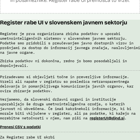
in posameznike. Register rabe UI premošča to vrzel.
policije (del informacijsko telekomunikacijskega sistema policije
(ITSP)), neznano slikovno gradivo za primerjavo.
Viri:
Register rabe UI v slovenskem javnem sektorju
Brošura 60 let informacijsko telekomunikacijskega sistema policije
Spletno mesto podjetja Neurotechnology, podstran VeriLook
Register je prva organizirana zbirka podatkov o uporabi
Poročilo Automating Society report 2020 za Slovenijo
umetnointeligenčnih sistemov v slovenskem javnem sektorju.
Podatke smo pridobili s preučevanjem javno dostopnih virov in
Odgovor na zahtevo za dostop do informacij javnega značaja
prošnjami za dostop do informacij javnega značaja, naslovljenimi
Dokument Povabilo k oddaji ponudbe
na javne organe.
Dokument Obvestilo o oddaji naročila
Zbirka podatkov ni dokončna, redno jo bomo posodabljali in
dopolnjevali.
Prizadevamo si objavljati točne in preverljive informacije.
Vrzeli ali napake v registru so posledica netransparentnega
delovanja in pomanjkljivega komuniciranja javnih organov, kar
ovira zbiranje podatkov.
Verjamemo, da slovenski državni organi in institucije
uporabljajo še druga umetnointeligenčna orodja, o katerih
javnost ni obveščena. Če imaš kakršnekoli informacije, ki bi
morale biti vključene v register, ali pa podatke, ki kažejo na
morebitne netočnosti v njem, nam piši na
.
registerUI@djnd.si
Prenesi CSV s podatki
Za Register rabe UI skrbi