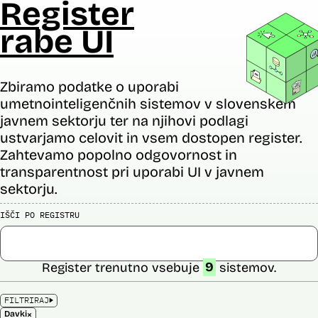
Register
rabe UI
Zbiramo podatke o uporabi
umetnointeligenčnih sistemov v slovenskem
javnem sektorju ter na njihovi podlagi
ustvarjamo celovit in vsem dostopen register.
Zahtevamo popolno odgovornost in
transparentnost pri uporabi UI v javnem
sektorju.
IŠČI PO REGISTRU
Register trenutno vsebuje
9
sistemov.
FILTRIRAJ
×
Davki