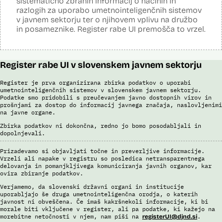
sistematično zbranih informacij o načinih in
dovolj visok prag ujemanja. Končno identifikacijo osebe mora
razlogih za uporabo umetnointeligenčnih sistemov
strokovnjak za primerjavo obraznih značilnosti opraviti ročno.
v javnem sektorju ter o njihovem vplivu na družbo
Sistem uporablja sledeče podatke: Evidenca fotografiranih oseb
in posameznike. Register rabe UI premošča to vrzel.
policije (del informacijsko telekomunikacijskega sistema policije
(ITSP)), neznano slikovno gradivo za primerjavo.
Viri:
Register rabe UI v slovenskem javnem sektorju
Brošura 60 let informacijsko telekomunikacijskega sistema policije
Spletno mesto podjetja Neurotechnology, podstran VeriLook
Register je prva organizirana zbirka podatkov o uporabi
Poročilo Automating Society report 2020 za Slovenijo
umetnointeligenčnih sistemov v slovenskem javnem sektorju.
Podatke smo pridobili s preučevanjem javno dostopnih virov in
Odgovor na zahtevo za dostop do informacij javnega značaja
prošnjami za dostop do informacij javnega značaja, naslovljenimi
Dokument Povabilo k oddaji ponudbe
na javne organe.
Dokument Obvestilo o oddaji naročila
Zbirka podatkov ni dokončna, redno jo bomo posodabljali in
dopolnjevali.
Prizadevamo si objavljati točne in preverljive informacije.
Vrzeli ali napake v registru so posledica netransparentnega
delovanja in pomanjkljivega komuniciranja javnih organov, kar
ovira zbiranje podatkov.
Verjamemo, da slovenski državni organi in institucije
uporabljajo še druga umetnointeligenčna orodja, o katerih
javnost ni obveščena. Če imaš kakršnekoli informacije, ki bi
morale biti vključene v register, ali pa podatke, ki kažejo na
morebitne netočnosti v njem, nam piši na
.
registerUI@djnd.si