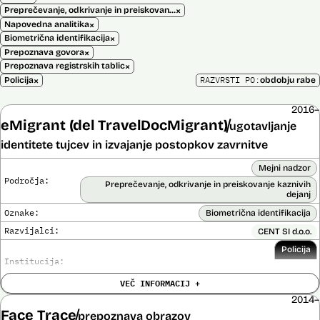
×
Preprečevanje, odkrivanje in preiskovanje kaznivih dejanj
×
Napovedna analitika
×
Biometrična identifikacija
×
Prepoznava govora
×
Prepoznava registrskih tablic
×
RAZVRSTI PO:
Policija
obdobju rabe
2016–
eMigrant (del TravelDocMigrant)
ugotavljanje
identitete tujcev in izvajanje postopkov zavrnitve
Mejni nadzor
Področja:
Preprečevanje, odkrivanje in preiskovanje kaznivih
dejanj
Oznake:
Biometrična identifikacija
Razvijalci:
CENT SI d.o.o.
Policija
Institucija:
VEČ INFORMACIJ +
Cena:
136.701,00 € z DDV
2014–
Analiza učinka na človekove pravice
Face Trace
Ne
prepoznava obrazov
opravljena: