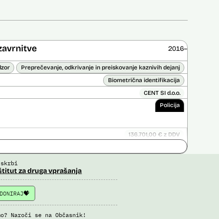
zavrnitve
2016–
dzor
Preprečevanje, odkrivanje in preiskovanje kaznivih dejanj
Biometrična identifikacija
CENT SI d.o.o.
Policija
136.701,00 € z DDV
ice opravljena:
Ne
 opravljena:
Ne
 skrbi
štitut za druga vprašanja
DONIRAJ
mo? Naroči se na Občasnik!