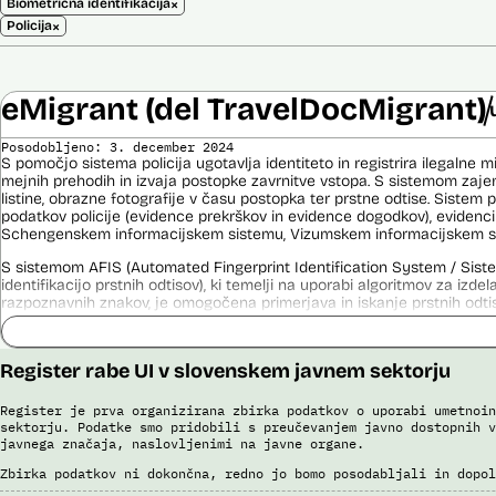
×
Biometrična identifikacija
×
Policija
eMigrant (del TravelDocMigrant)
Posodobljeno: 3. december 2024
S pomočjo sistema policija ugotavlja identiteto in registrira ilegalne m
mejnih prehodih in izvaja postopke zavrnitve vstopa. S sistemom zajem
listine, obrazne fotografije v času postopka ter prstne odtise. Sistem
podatkov policije (evidence prekrškov in evidence dogodkov), evidenci
Schengenskem informacijskem sistemu, Vizumskem informacijskem sis
S sistemom AFIS (Automated Fingerprint Identification System / Sist
identifikacijo prstnih odtisov), ki temelji na uporabi algoritmov za izde
razpoznavnih znakov, je omogočena primerjava in iskanje prstnih odtis
Viri:
Brošura 60 let informacijsko telekomunikacijskega sistema policije
Register rabe UI v slovenskem javnem sektorju
Odgovor na zahtevo za dostop do informacij javnega značaja
Register je prva organizirana zbirka podatkov o uporabi umetnoin
sektorju. Podatke smo pridobili s preučevanjem javno dostopnih v
javnega značaja, naslovljenimi na javne organe.
Zbirka podatkov ni dokončna, redno jo bomo posodabljali in dopol