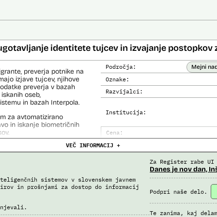
ugotavljanje identitete tujcev in izvajanje postopkov 
Področja:
Mejni na
igrante, preverja potnike na
ajo izjave tujcev, njihove
Oznake:
 podatke preverja v bazah
Razvijalci:
 iskanih oseb,
temu in bazah Interpola.
Institucija:
em za avtomatizirano
lavo in iskanje biometričnih
ov.
Cena:
VEČ INFORMACIJ +
Analiza učinka na človekove prav
Analiza učinka na osebne podatke
Za Register rabe UI
Danes je nov dan, In
teligenčnih sistemov v slovenskem javnem
irov in prošnjami za dostop do informacij
Podpri naše delo.
njevali.
Te zanima, kaj dela