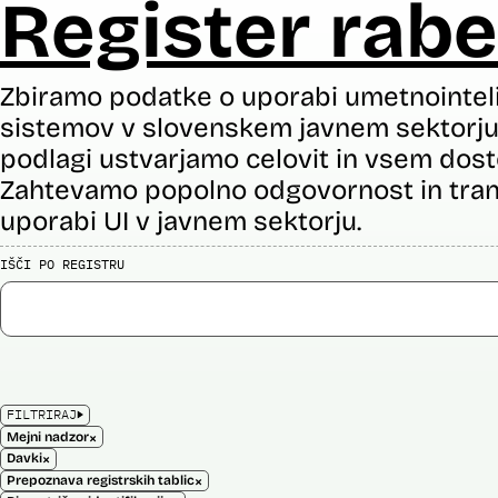
Register rabe
Zbiramo podatke o uporabi umetnointel
sistemov v slovenskem javnem sektorju 
podlagi ustvarjamo celovit in vsem dost
Zahtevamo popolno odgovornost in tran
uporabi UI v javnem sektorju.
IŠČI PO REGISTRU
FILTRIRAJ
×
Mejni nadzor
×
Davki
×
Prepoznava registrskih tablic