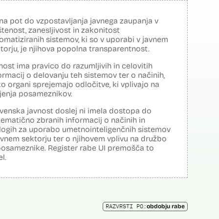
na pot do vzpostavljanja javnega zaupanja v
tenost, zanesljivost in zakonitost
omatiziranih sistemov, ki so v uporabi v javnem
torju, je njihova popolna transparentnost.
nost ima pravico do razumljivih in celovitih
ormacij o delovanju teh sistemov ter o načinih,
o organi sprejemajo odločitve, ki vplivajo na
ljenja posameznikov.
venska javnost doslej ni imela dostopa do
tematično zbranih informacij o načinih in
logih za uporabo umetnointeligenčnih sistemov
avnem sektorju ter o njihovem vplivu na družbo
posameznike. Register rabe UI premošča to
el.
RAZVRSTI PO:
obdobju rabe