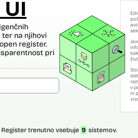
 UI
Edi
poš
avt
igenčnih
sek
ter na njihovi
Jav
open register.
inf
sparentnost pri
kak
živ
Slo
sis
raz
v j
in 
vrz
Register trenutno vsebuje
9
sistemov.