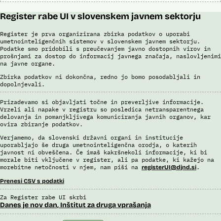
Register rabe UI v slovenskem javnem sektorju
Register je prva organizirana zbirka podatkov o uporabi
umetnointeligenčnih sistemov v slovenskem javnem sektorju.
Podatke smo pridobili s preučevanjem javno dostopnih virov in
prošnjami za dostop do informacij javnega značaja, naslovljenimi
na javne organe.
Zbirka podatkov ni dokončna, redno jo bomo posodabljali in
dopolnjevali.
Prizadevamo si objavljati točne in preverljive informacije.
Vrzeli ali napake v registru so posledica netransparentnega
delovanja in pomanjkljivega komuniciranja javnih organov, kar
ovira zbiranje podatkov.
Verjamemo, da slovenski državni organi in institucije
uporabljajo še druga umetnointeligenčna orodja, o katerih
javnost ni obveščena. Če imaš kakršnekoli informacije, ki bi
morale biti vključene v register, ali pa podatke, ki kažejo na
morebitne netočnosti v njem, nam piši na
.
registerUI@djnd.si
Prenesi CSV s podatki
Za Register rabe UI skrbi
Danes je nov dan, Inštitut za druga vprašanja