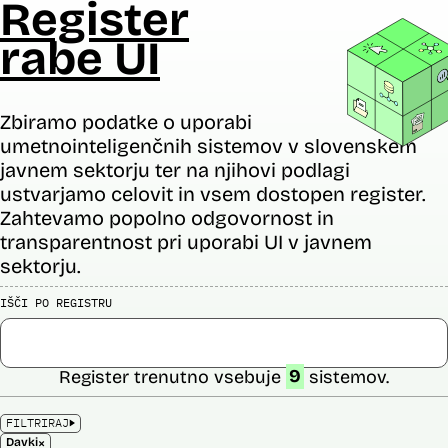
Register
rabe UI
Zbiramo podatke o uporabi
umetnointeligenčnih sistemov v slovenskem
javnem sektorju ter na njihovi podlagi
ustvarjamo celovit in vsem dostopen register.
Zahtevamo popolno odgovornost in
transparentnost pri uporabi UI v javnem
sektorju.
IŠČI PO REGISTRU
Register trenutno vsebuje
9
sistemov.
FILTRIRAJ
×
Davki