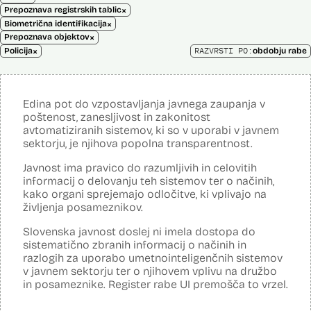
×
Prepoznava registrskih tablic
×
Biometrična identifikacija
×
Prepoznava objektov
×
RAZVRSTI PO:
Policija
obdobju rabe
Edina pot do vzpostavljanja javnega zaupanja v
poštenost, zanesljivost in zakonitost
avtomatiziranih sistemov, ki so v uporabi v javnem
sektorju, je njihova popolna transparentnost.
Javnost ima pravico do razumljivih in celovitih
informacij o delovanju teh sistemov ter o načinih,
kako organi sprejemajo odločitve, ki vplivajo na
življenja posameznikov.
Slovenska javnost doslej ni imela dostopa do
sistematično zbranih informacij o načinih in
razlogih za uporabo umetnointeligenčnih sistemov
v javnem sektorju ter o njihovem vplivu na družbo
in posameznike. Register rabe UI premošča to vrzel.