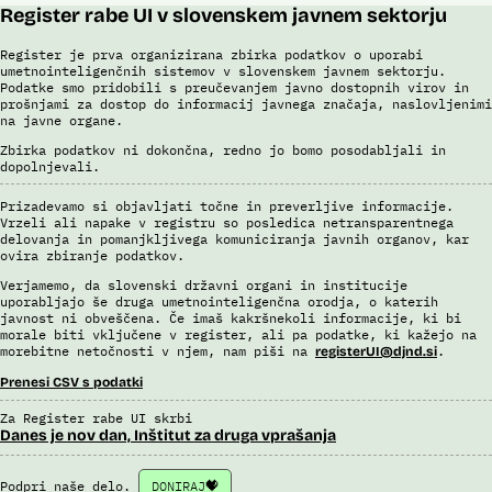
Register rabe UI v slovenskem javnem sektorju
Register je prva organizirana zbirka podatkov o uporabi
umetnointeligenčnih sistemov v slovenskem javnem sektorju.
Podatke smo pridobili s preučevanjem javno dostopnih virov in
prošnjami za dostop do informacij javnega značaja, naslovljenimi
na javne organe.
Zbirka podatkov ni dokončna, redno jo bomo posodabljali in
dopolnjevali.
Prizadevamo si objavljati točne in preverljive informacije.
Vrzeli ali napake v registru so posledica netransparentnega
delovanja in pomanjkljivega komuniciranja javnih organov, kar
ovira zbiranje podatkov.
Verjamemo, da slovenski državni organi in institucije
uporabljajo še druga umetnointeligenčna orodja, o katerih
javnost ni obveščena. Če imaš kakršnekoli informacije, ki bi
morale biti vključene v register, ali pa podatke, ki kažejo na
morebitne netočnosti v njem, nam piši na
.
registerUI@djnd.si
Prenesi CSV s podatki
Za Register rabe UI skrbi
Danes je nov dan, Inštitut za druga vprašanja
Podpri naše delo.
DONIRAJ