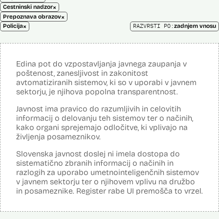
×
Cestninski nadzor
×
Prepoznava obrazov
×
RAZVRSTI PO:
Policija
zadnjem vnosu
Edina pot do vzpostavljanja javnega zaupanja v
poštenost, zanesljivost in zakonitost
avtomatiziranih sistemov, ki so v uporabi v javnem
sektorju, je njihova popolna transparentnost.
Javnost ima pravico do razumljivih in celovitih
informacij o delovanju teh sistemov ter o načinih,
kako organi sprejemajo odločitve, ki vplivajo na
življenja posameznikov.
Slovenska javnost doslej ni imela dostopa do
sistematično zbranih informacij o načinih in
razlogih za uporabo umetnointeligenčnih sistemov
v javnem sektorju ter o njihovem vplivu na družbo
in posameznike. Register rabe UI premošča to vrzel.