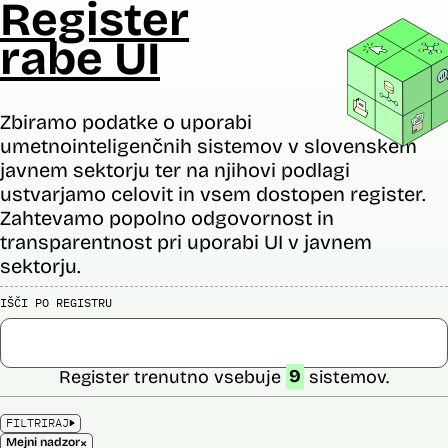
Register
rabe UI
Zbiramo podatke o uporabi
umetnointeligenčnih sistemov v slovenskem
javnem sektorju ter na njihovi podlagi
ustvarjamo celovit in vsem dostopen register.
Zahtevamo popolno odgovornost in
transparentnost pri uporabi UI v javnem
sektorju.
IŠČI PO REGISTRU
Register trenutno vsebuje
9
sistemov.
FILTRIRAJ
×
Mejni nadzor