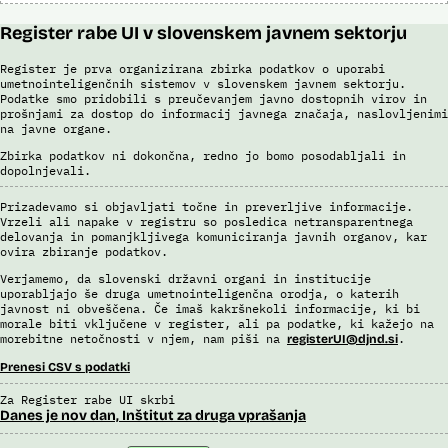
Register rabe UI v slovenskem javnem sektorju
Register je prva organizirana zbirka podatkov o uporabi
umetnointeligenčnih sistemov v slovenskem javnem sektorju.
Podatke smo pridobili s preučevanjem javno dostopnih virov in
prošnjami za dostop do informacij javnega značaja, naslovljenimi
na javne organe.
Zbirka podatkov ni dokončna, redno jo bomo posodabljali in
dopolnjevali.
Prizadevamo si objavljati točne in preverljive informacije.
Vrzeli ali napake v registru so posledica netransparentnega
delovanja in pomanjkljivega komuniciranja javnih organov, kar
ovira zbiranje podatkov.
Verjamemo, da slovenski državni organi in institucije
uporabljajo še druga umetnointeligenčna orodja, o katerih
javnost ni obveščena. Če imaš kakršnekoli informacije, ki bi
morale biti vključene v register, ali pa podatke, ki kažejo na
morebitne netočnosti v njem, nam piši na
.
registerUI@djnd.si
Prenesi CSV s podatki
Za Register rabe UI skrbi
Danes je nov dan, Inštitut za druga vprašanja