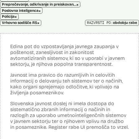
×
Preprečevanje, odkrivanje in preiskovanje kaznivih dejanj
×
Poslovna inteligenca
×
Policija
×
RAZVRSTI PO:
Vrhovno sodišče RS
obdobju rabe
Edina pot do vzpostavljanja javnega zaupanja v
poštenost, zanesljivost in zakonitost
avtomatiziranih sistemov, ki so v uporabi v javnem
sektorju, je njihova popolna transparentnost.
Javnost ima pravico do razumljivih in celovitih
informacij o delovanju teh sistemov ter o načinih,
kako organi sprejemajo odločitve, ki vplivajo na
življenja posameznikov.
Slovenska javnost doslej ni imela dostopa do
sistematično zbranih informacij o načinih in
razlogih za uporabo umetnointeligenčnih sistemov
v javnem sektorju ter o njihovem vplivu na družbo
in posameznike. Register rabe UI premošča to vrzel.