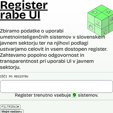
Register
rabe UI
Zbiramo podatke o uporabi
umetnointeligenčnih sistemov v slovenskem
javnem sektorju ter na njihovi podlagi
ustvarjamo celovit in vsem dostopen register.
Zahtevamo popolno odgovornost in
transparentnost pri uporabi UI v javnem
sektorju.
IŠČI PO REGISTRU
Register trenutno vsebuje
9
sistemov.
FILTRIRAJ
×
Mejni nadzor