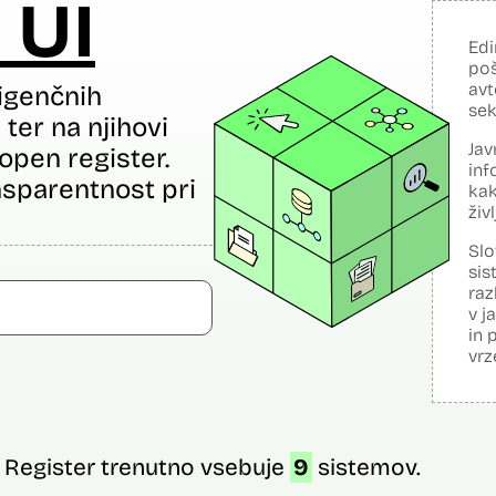
 UI
Edi
poš
avt
igenčnih
sek
ter na njihovi
Jav
open register.
inf
sparentnost pri
kak
živ
Slo
sis
raz
v j
in 
vrz
Register trenutno vsebuje
9
sistemov.