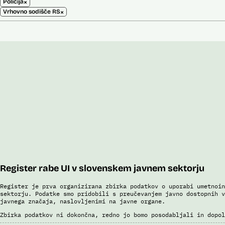
×
Policija
×
Vrhovno sodišče RS
Register rabe UI v slovenskem javnem sektorju
Register je prva organizirana zbirka podatkov o uporabi umetnoin
sektorju. Podatke smo pridobili s preučevanjem javno dostopnih v
javnega značaja, naslovljenimi na javne organe.
Zbirka podatkov ni dokončna, redno jo bomo posodabljali in dopol