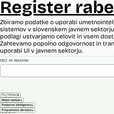
Register rabe
Zbiramo podatke o uporabi umetnointel
sistemov v slovenskem javnem sektorju 
podlagi ustvarjamo celovit in vsem dost
Zahtevamo popolno odgovornost in tran
uporabi UI v javnem sektorju.
IŠČI PO REGISTRU
FILTRIRAJ
×
Mejni nadzor
×
Poslovna inteligenca
×
Prepoznava obrazov