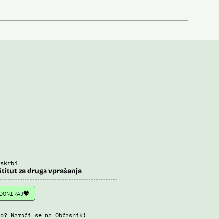
 skrbi
štitut za druga vprašanja
DONIRAJ
mo? Naroči se na Občasnik!