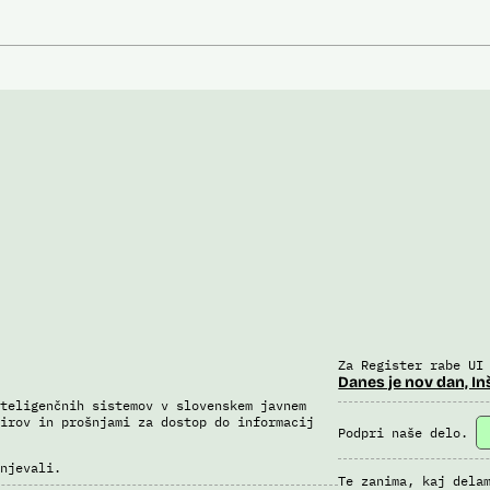
Za Register rabe UI
Danes je nov dan, In
teligenčnih sistemov v slovenskem javnem
irov in prošnjami za dostop do informacij
Podpri naše delo.
njevali.
Te zanima, kaj dela