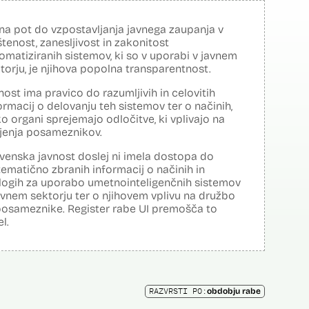
na pot do vzpostavljanja javnega zaupanja v
tenost, zanesljivost in zakonitost
omatiziranih sistemov, ki so v uporabi v javnem
torju, je njihova popolna transparentnost.
nost ima pravico do razumljivih in celovitih
ormacij o delovanju teh sistemov ter o načinih,
o organi sprejemajo odločitve, ki vplivajo na
ljenja posameznikov.
venska javnost doslej ni imela dostopa do
tematično zbranih informacij o načinih in
logih za uporabo umetnointeligenčnih sistemov
avnem sektorju ter o njihovem vplivu na družbo
posameznike. Register rabe UI premošča to
el.
RAZVRSTI PO:
obdobju rabe