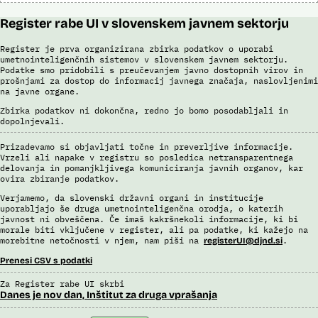
Register rabe UI v slovenskem javnem sektorju
Register je prva organizirana zbirka podatkov o uporabi
umetnointeligenčnih sistemov v slovenskem javnem sektorju.
Podatke smo pridobili s preučevanjem javno dostopnih virov in
prošnjami za dostop do informacij javnega značaja, naslovljenimi
na javne organe.
Zbirka podatkov ni dokončna, redno jo bomo posodabljali in
dopolnjevali.
Prizadevamo si objavljati točne in preverljive informacije.
Vrzeli ali napake v registru so posledica netransparentnega
delovanja in pomanjkljivega komuniciranja javnih organov, kar
ovira zbiranje podatkov.
Verjamemo, da slovenski državni organi in institucije
uporabljajo še druga umetnointeligenčna orodja, o katerih
javnost ni obveščena. Če imaš kakršnekoli informacije, ki bi
morale biti vključene v register, ali pa podatke, ki kažejo na
morebitne netočnosti v njem, nam piši na
.
registerUI@djnd.si
Prenesi CSV s podatki
Za Register rabe UI skrbi
Danes je nov dan, Inštitut za druga vprašanja