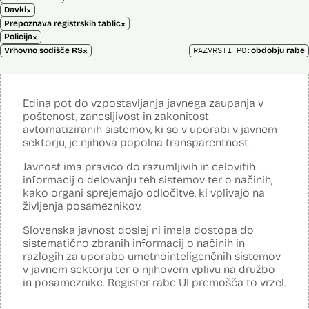
×
Davki
×
Prepoznava registrskih tablic
×
Policija
×
RAZVRSTI PO:
Vrhovno sodišče RS
obdobju rabe
Edina pot do vzpostavljanja javnega zaupanja v
poštenost, zanesljivost in zakonitost
avtomatiziranih sistemov, ki so v uporabi v javnem
sektorju, je njihova popolna transparentnost.
Javnost ima pravico do razumljivih in celovitih
informacij o delovanju teh sistemov ter o načinih,
kako organi sprejemajo odločitve, ki vplivajo na
življenja posameznikov.
Slovenska javnost doslej ni imela dostopa do
sistematično zbranih informacij o načinih in
razlogih za uporabo umetnointeligenčnih sistemov
v javnem sektorju ter o njihovem vplivu na družbo
in posameznike. Register rabe UI premošča to vrzel.