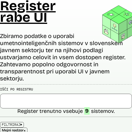
Register
rabe UI
Zbiramo podatke o uporabi
umetnointeligenčnih sistemov v slovenskem
javnem sektorju ter na njihovi podlagi
ustvarjamo celovit in vsem dostopen register.
Zahtevamo popolno odgovornost in
transparentnost pri uporabi UI v javnem
sektorju.
IŠČI PO REGISTRU
Register trenutno vsebuje
9
sistemov.
FILTRIRAJ
×
Mejni nadzor