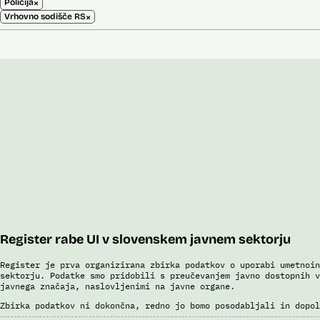
×
Policija
×
Vrhovno sodišče RS
Register rabe UI v slovenskem javnem sektorju
Register je prva organizirana zbirka podatkov o uporabi umetnoin
sektorju. Podatke smo pridobili s preučevanjem javno dostopnih v
javnega značaja, naslovljenimi na javne organe.
Zbirka podatkov ni dokončna, redno jo bomo posodabljali in dopol