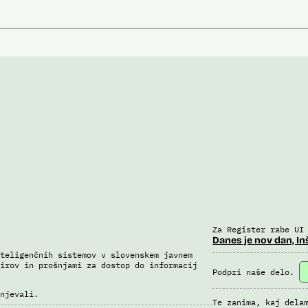
Za Register rabe UI
Danes je nov dan, In
teligenčnih sistemov v slovenskem javnem
irov in prošnjami za dostop do informacij
Podpri naše delo.
njevali.
Te zanima, kaj dela