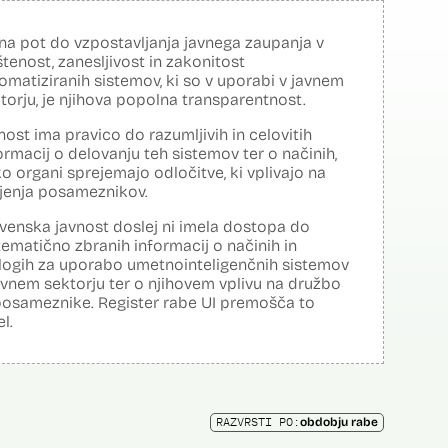
na pot do vzpostavljanja javnega zaupanja v
tenost, zanesljivost in zakonitost
omatiziranih sistemov, ki so v uporabi v javnem
torju, je njihova popolna transparentnost.
nost ima pravico do razumljivih in celovitih
ormacij o delovanju teh sistemov ter o načinih,
o organi sprejemajo odločitve, ki vplivajo na
ljenja posameznikov.
venska javnost doslej ni imela dostopa do
tematično zbranih informacij o načinih in
logih za uporabo umetnointeligenčnih sistemov
avnem sektorju ter o njihovem vplivu na družbo
posameznike. Register rabe UI premošča to
el.
RAZVRSTI PO:
obdobju rabe