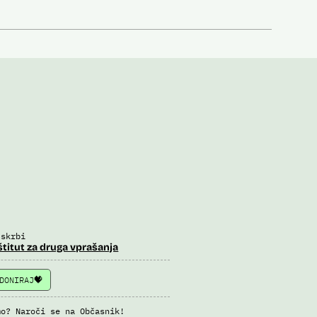
 skrbi
štitut za druga vprašanja
DONIRAJ
mo? Naroči se na Občasnik!