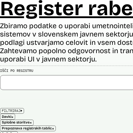
Register rabe
Zbiramo podatke o uporabi umetnointel
sistemov v slovenskem javnem sektorju 
podlagi ustvarjamo celovit in vsem dost
Zahtevamo popolno odgovornost in tran
uporabi UI v javnem sektorju.
IŠČI PO REGISTRU
FILTRIRAJ
×
Davki
×
Splošne storitve
×
Prepoznava registrskih tablic