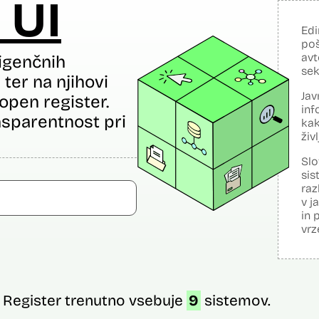
 UI
Edi
poš
avt
igenčnih
sek
ter na njihovi
Jav
open register.
inf
sparentnost pri
kak
živ
Slo
sis
raz
v j
in 
vrz
Register trenutno vsebuje
9
sistemov.