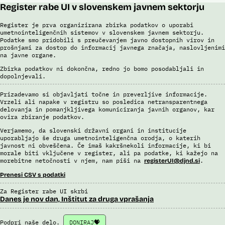
Register rabe UI v slovenskem javnem sektorju
Register je prva organizirana zbirka podatkov o uporabi
umetnointeligenčnih sistemov v slovenskem javnem sektorju.
Podatke smo pridobili s preučevanjem javno dostopnih virov in
prošnjami za dostop do informacij javnega značaja, naslovljenimi
na javne organe.
Zbirka podatkov ni dokončna, redno jo bomo posodabljali in
dopolnjevali.
Prizadevamo si objavljati točne in preverljive informacije.
Vrzeli ali napake v registru so posledica netransparentnega
delovanja in pomanjkljivega komuniciranja javnih organov, kar
ovira zbiranje podatkov.
Verjamemo, da slovenski državni organi in institucije
uporabljajo še druga umetnointeligenčna orodja, o katerih
javnost ni obveščena. Če imaš kakršnekoli informacije, ki bi
morale biti vključene v register, ali pa podatke, ki kažejo na
morebitne netočnosti v njem, nam piši na
.
registerUI@djnd.si
Prenesi CSV s podatki
Za Register rabe UI skrbi
Danes je nov dan, Inštitut za druga vprašanja
Podpri naše delo.
DONIRAJ