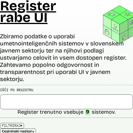
Register
rabe UI
Zbiramo podatke o uporabi
umetnointeligenčnih sistemov v slovenskem
javnem sektorju ter na njihovi podlagi
ustvarjamo celovit in vsem dostopen register.
Zahtevamo popolno odgovornost in
transparentnost pri uporabi UI v javnem
sektorju.
IŠČI PO REGISTRU
Register trenutno vsebuje
9
sistemov.
FILTRIRAJ
×
Cestninski nadzor