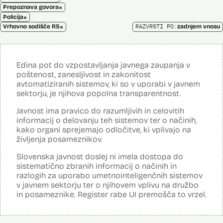
×
Prepoznava govora
×
Policija
×
RAZVRSTI PO:
Vrhovno sodišče RS
zadnjem vnosu
Edina pot do vzpostavljanja javnega zaupanja v
poštenost, zanesljivost in zakonitost
avtomatiziranih sistemov, ki so v uporabi v javnem
sektorju, je njihova popolna transparentnost.
Javnost ima pravico do razumljivih in celovitih
informacij o delovanju teh sistemov ter o načinih,
kako organi sprejemajo odločitve, ki vplivajo na
življenja posameznikov.
Slovenska javnost doslej ni imela dostopa do
sistematično zbranih informacij o načinih in
razlogih za uporabo umetnointeligenčnih sistemov
v javnem sektorju ter o njihovem vplivu na družbo
in posameznike. Register rabe UI premošča to vrzel.