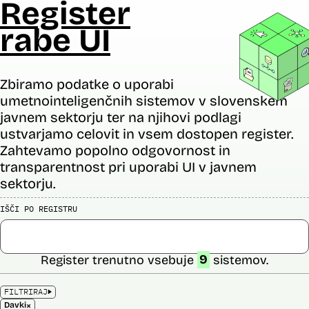
Register
rabe UI
Zbiramo podatke o uporabi
umetnointeligenčnih sistemov v slovenskem
javnem sektorju ter na njihovi podlagi
ustvarjamo celovit in vsem dostopen register.
Zahtevamo popolno odgovornost in
transparentnost pri uporabi UI v javnem
sektorju.
IŠČI PO REGISTRU
Register trenutno vsebuje
9
sistemov.
FILTRIRAJ
×
Davki