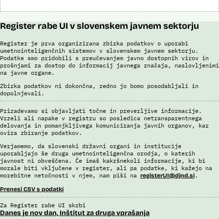
Register rabe UI v slovenskem javnem sektorju
Register je prva organizirana zbirka podatkov o uporabi
umetnointeligenčnih sistemov v slovenskem javnem sektorju.
Podatke smo pridobili s preučevanjem javno dostopnih virov in
prošnjami za dostop do informacij javnega značaja, naslovljenimi
na javne organe.
Zbirka podatkov ni dokončna, redno jo bomo posodabljali in
dopolnjevali.
Prizadevamo si objavljati točne in preverljive informacije.
Vrzeli ali napake v registru so posledica netransparentnega
delovanja in pomanjkljivega komuniciranja javnih organov, kar
ovira zbiranje podatkov.
Verjamemo, da slovenski državni organi in institucije
uporabljajo še druga umetnointeligenčna orodja, o katerih
javnost ni obveščena. Če imaš kakršnekoli informacije, ki bi
morale biti vključene v register, ali pa podatke, ki kažejo na
morebitne netočnosti v njem, nam piši na
.
registerUI@djnd.si
Prenesi CSV s podatki
Za Register rabe UI skrbi
Danes je nov dan, Inštitut za druga vprašanja