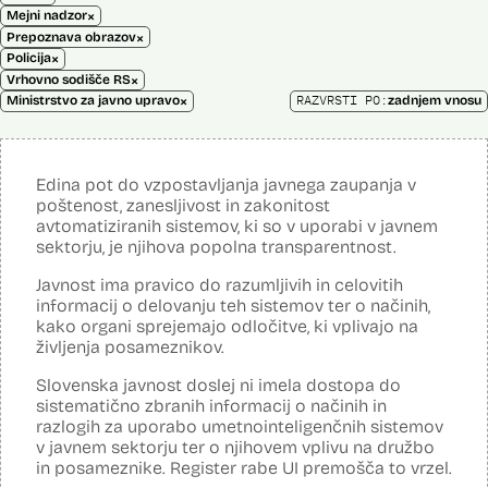
×
Mejni nadzor
×
Prepoznava obrazov
×
Policija
×
Vrhovno sodišče RS
×
RAZVRSTI PO:
Ministrstvo za javno upravo
zadnjem vnosu
Edina pot do vzpostavljanja javnega zaupanja v
poštenost, zanesljivost in zakonitost
avtomatiziranih sistemov, ki so v uporabi v javnem
sektorju, je njihova popolna transparentnost.
Javnost ima pravico do razumljivih in celovitih
informacij o delovanju teh sistemov ter o načinih,
kako organi sprejemajo odločitve, ki vplivajo na
življenja posameznikov.
Slovenska javnost doslej ni imela dostopa do
sistematično zbranih informacij o načinih in
razlogih za uporabo umetnointeligenčnih sistemov
v javnem sektorju ter o njihovem vplivu na družbo
in posameznike. Register rabe UI premošča to vrzel.