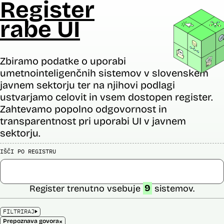
Register
rabe UI
Zbiramo podatke o uporabi
umetnointeligenčnih sistemov v slovenskem
javnem sektorju ter na njihovi podlagi
ustvarjamo celovit in vsem dostopen register.
Zahtevamo popolno odgovornost in
transparentnost pri uporabi UI v javnem
sektorju.
IŠČI PO REGISTRU
Register trenutno vsebuje
9
sistemov.
FILTRIRAJ
×
Prepoznava govora