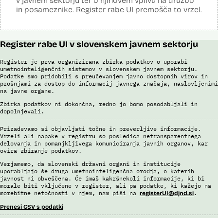
v javnem sektorju ter o njihovem vplivu na družbo
Sistem uporablja sledeče podatke: Evidenca fotografiranih oseb
in posameznike. Register rabe UI premošča to vrzel.
policije (del informacijsko telekomunikacijskega sistema policije
(ITSP)), neznano slikovno gradivo za primerjavo.
Viri:
Register rabe UI v slovenskem javnem sektorju
Brošura 60 let informacijsko telekomunikacijskega sistema policije
Spletno mesto podjetja Neurotechnology, podstran VeriLook
Register je prva organizirana zbirka podatkov o uporabi
umetnointeligenčnih sistemov v slovenskem javnem sektorju.
Poročilo Automating Society report 2020 za Slovenijo
Podatke smo pridobili s preučevanjem javno dostopnih virov in
Odgovor na zahtevo za dostop do informacij javnega značaja
prošnjami za dostop do informacij javnega značaja, naslovljenimi
Dokument Povabilo k oddaji ponudbe
na javne organe.
Dokument Obvestilo o oddaji naročila
Zbirka podatkov ni dokončna, redno jo bomo posodabljali in
dopolnjevali.
Prizadevamo si objavljati točne in preverljive informacije.
Vrzeli ali napake v registru so posledica netransparentnega
delovanja in pomanjkljivega komuniciranja javnih organov, kar
ovira zbiranje podatkov.
Verjamemo, da slovenski državni organi in institucije
uporabljajo še druga umetnointeligenčna orodja, o katerih
javnost ni obveščena. Če imaš kakršnekoli informacije, ki bi
morale biti vključene v register, ali pa podatke, ki kažejo na
morebitne netočnosti v njem, nam piši na
.
registerUI@djnd.si
Prenesi CSV s podatki