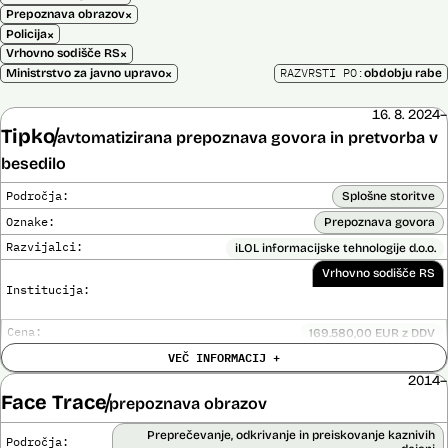
×
Prepoznava obrazov
×
Policija
×
Vrhovno sodišče RS
×
RAZVRSTI PO:
Ministrstvo za javno upravo
obdobju rabe
16. 8. 2024–
Tipko
avtomatizirana prepoznava govora in pretvorba v
besedilo
Področja:
Splošne storitve
Oznake:
Prepoznava govora
Razvijalci:
iLOL informacijske tehnologije d.o.o.
Vrhovno sodišče RS
Institucija:
Cena:
169.580,00 EUR z DDV
Trajanje
VEČ INFORMACIJ +
Ni časovno omejena
licence:
2014–
Analiza učinka na človekove pravice
Ne
Face Trace
opravljena:
prepoznava obrazov
Analiza učinka na osebne podatke opravljena:
Ne
Preprečevanje, odkrivanje in preiskovanje kaznivih
Področja: