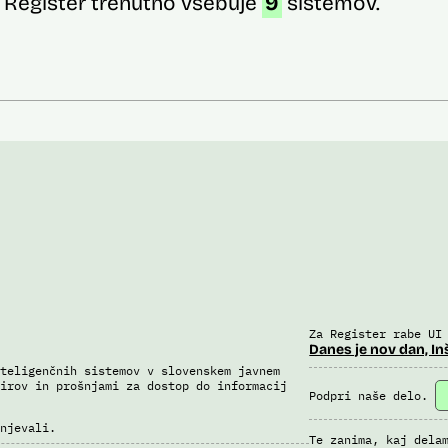
Register trenutno vsebuje
9
sistemov.
Za Register rabe UI
Danes je nov dan, In
teligenčnih sistemov v slovenskem javnem
irov in prošnjami za dostop do informacij
Podpri naše delo.
njevali.
Te zanima, kaj dela