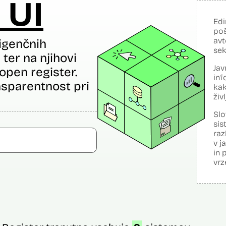
 UI
Edi
poš
avt
igenčnih
sek
ter na njihovi
Jav
open register.
inf
sparentnost pri
kak
živ
Slo
sis
raz
v j
in 
vrz