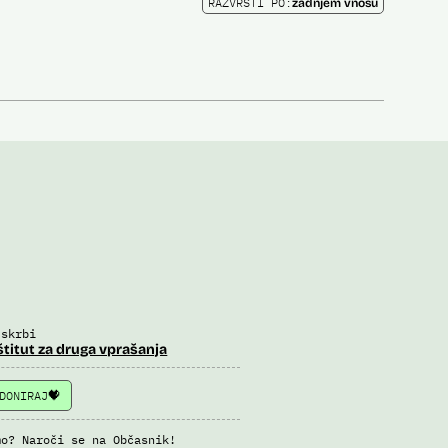
RAZVRSTI PO:
zadnjem vnosu
 skrbi
štitut za druga vprašanja
DONIRAJ
mo? Naroči se na Občasnik!