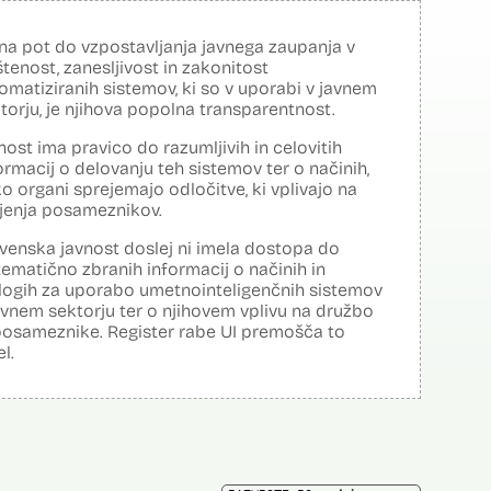
na pot do vzpostavljanja javnega zaupanja v
tenost, zanesljivost in zakonitost
omatiziranih sistemov, ki so v uporabi v javnem
torju, je njihova popolna transparentnost.
nost ima pravico do razumljivih in celovitih
ormacij o delovanju teh sistemov ter o načinih,
o organi sprejemajo odločitve, ki vplivajo na
ljenja posameznikov.
venska javnost doslej ni imela dostopa do
tematično zbranih informacij o načinih in
logih za uporabo umetnointeligenčnih sistemov
avnem sektorju ter o njihovem vplivu na družbo
posameznike. Register rabe UI premošča to
el.