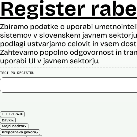
Register rabe
Zbiramo podatke o uporabi umetnointel
sistemov v slovenskem javnem sektorju 
podlagi ustvarjamo celovit in vsem dost
Zahtevamo popolno odgovornost in tran
uporabi UI v javnem sektorju.
IŠČI PO REGISTRU
FILTRIRAJ
×
Davki
×
Mejni nadzor
×
Prepoznava govora