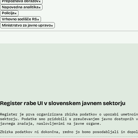
×
Prepoznava obrazov
×
Napovedna analitika
×
Policija
×
Vrhovno sodišče RS
×
Ministrstvo za javno upravo
Register rabe UI v slovenskem javnem sektorju
Register je prva organizirana zbirka podatkov o uporabi umetnoin
sektorju. Podatke smo pridobili s preučevanjem javno dostopnih v
javnega značaja, naslovljenimi na javne organe.
Zbirka podatkov ni dokončna, redno jo bomo posodabljali in dopol