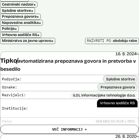
×
Cestninski nadzor
×
Splošne storitve
×
Prepoznava govora
×
Napovedna analitika
×
Policija
×
Vrhovno sodišče RS
×
RAZVRSTI PO:
Ministrstvo za javno upravo
obdobju rabe
16. 8. 2024–
Tipko
avtomatizirana prepoznava govora in pretvorba v
besedilo
Področja:
Splošne storitve
Oznake:
Prepoznava govora
Razvijalci:
iLOL informacijske tehnologije d.o.o.
Vrhovno sodišče RS
Institucija:
Cena:
169.580,00 EUR z DDV
Trajanje
VEČ INFORMACIJ +
Ni časovno omejena
licence:
26. 8. 2020–
Analiza učinka na človekove pravice