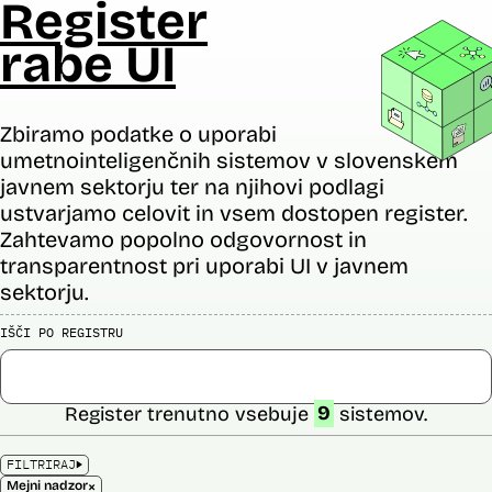
Register
rabe UI
Zbiramo podatke o uporabi
umetnointeligenčnih sistemov v slovenskem
javnem sektorju ter na njihovi podlagi
ustvarjamo celovit in vsem dostopen register.
Zahtevamo popolno odgovornost in
transparentnost pri uporabi UI v javnem
sektorju.
IŠČI PO REGISTRU
Register trenutno vsebuje
9
sistemov.
FILTRIRAJ
×
Mejni nadzor