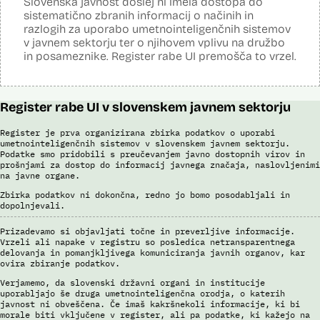
Slovenska javnost doslej ni imela dostopa do
Predstavitev projekta na gov.si
sistematično zbranih informacij o načinih in
Predstavitev projekta na portalu OECD OPSI
razlogih za uporabo umetnointeligenčnih sistemov
Odgovor na zahtevo za dostop do informacij javnega značaja
v javnem sektorju ter o njihovem vplivu na družbo
Tehnične specifikacije iz razpisne dokumentacije
in posameznike. Register rabe UI premošča to vrzel.
Promocijska zloženka Skrinja 2.0
Ocena učinka na osebne podatke
Register rabe UI v slovenskem javnem sektorju
Register je prva organizirana zbirka podatkov o uporabi
umetnointeligenčnih sistemov v slovenskem javnem sektorju.
Podatke smo pridobili s preučevanjem javno dostopnih virov in
prošnjami za dostop do informacij javnega značaja, naslovljenimi
na javne organe.
Zbirka podatkov ni dokončna, redno jo bomo posodabljali in
dopolnjevali.
Prizadevamo si objavljati točne in preverljive informacije.
Vrzeli ali napake v registru so posledica netransparentnega
delovanja in pomanjkljivega komuniciranja javnih organov, kar
ovira zbiranje podatkov.
Verjamemo, da slovenski državni organi in institucije
uporabljajo še druga umetnointeligenčna orodja, o katerih
javnost ni obveščena. Če imaš kakršnekoli informacije, ki bi
morale biti vključene v register, ali pa podatke, ki kažejo na