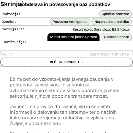
Ne
Skrinja
opravljena:
obdelava in povezovanje baz podatkov
Analiza učinka na osebne podatke opravljena:
Ne
Področja:
Splošne storitve
Posodobljeno: 3. december 2024
Oznake:
Poslovna inteligenca
Napovedna analitika
Orodje uporablja metode strojnega učenja, predvsem nevronske
mreže, z namenom učinkovite in zanesljive prepoznave govora.
Razvijalci:
Result d.o.o., Gora d.o.o., B2 BI d.o.o.
Orodje prepozna različne vrste avdio datotek, izvede prepoznavanje
Ministrstvo za javno upravo
Upravne enote
govora, vključno z ločitvijo na govorce, po najboljših močeh popravi
Institucija:
besedišče in prepis opremi z ločili.
Viri:
Cena:
1.989.275,04 EUR z DDV
Dosje javnega naročila
Analiza učinka na človekove pravice
VEČ INFORMACIJ +
Ne
opravljena:
Članek v reviji Monitor
Odgovor na zahtevo za dostop do informacij javnega značaja
Analiza učinka na osebne podatke opravljena:
Da
?
Edina pot do vzpostavljanja javnega zaupanja v
Posodobljeno: 3. december 2024
poštenost, zanesljivost in zakonitost
Sistem omogoča obdelavo in vizualizacijo podatkov, povezovanje baz
avtomatiziranih sistemov, ki so v uporabi v javnem
podatkov, pripravo poročil, dinamično raziskovanje podatkov, uporabo
sektorju, je njihova popolna transparentnost.
napovedne analitike, opazovanje gibanja podatkov v različnih
vizualizacijah in odkrivanje vzorcev, oblikovanje različnih scenarijev
(če – potem), simulacije kompleksnejših problemov in scenarijev,
Javnost ima pravico do razumljivih in celovitih
načrtovanje aktivnosti in porabe virov.
informacij o delovanju teh sistemov ter o načinih,
kako organi sprejemajo odločitve, ki vplivajo na
Viri:
življenja posameznikov.
Dosje javnega naročila
Podrobnosti izdelka na portalu NIO