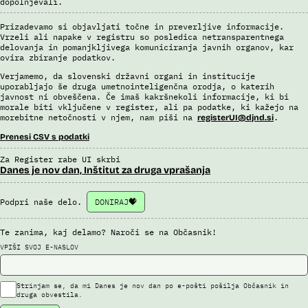
dopolnjevali.
Prizadevamo si objavljati točne in preverljive informacije.
Vrzeli ali napake v registru so posledica netransparentnega
delovanja in pomanjkljivega komuniciranja javnih organov, kar
ovira zbiranje podatkov.
Verjamemo, da slovenski državni organi in institucije
uporabljajo še druga umetnointeligenčna orodja, o katerih
javnost ni obveščena. Če imaš kakršnekoli informacije, ki bi
morale biti vključene v register, ali pa podatke, ki kažejo na
morebitne netočnosti v njem, nam piši na
.
registerUI@djnd.si
Prenesi CSV s podatki
Za Register rabe UI skrbi
Danes je nov dan, Inštitut za druga vprašanja
Podpri naše delo.
DONIRAJ
Te zanima, kaj delamo? Naroči se na Občasnik!
VPIŠI SVOJ E-NASLOV
Strinjam se, da mi Danes je nov dan po e-pošti pošilja Občasnik in
druga obvestila.