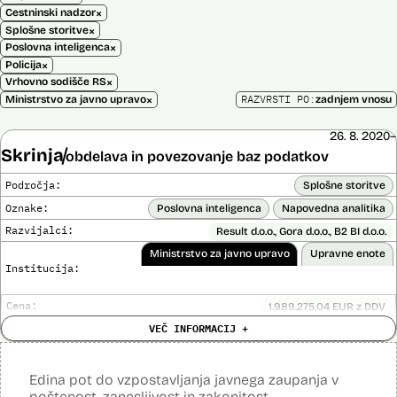
×
Cestninski nadzor
×
Splošne storitve
×
Poslovna inteligenca
×
Policija
×
Vrhovno sodišče RS
×
RAZVRSTI PO:
Ministrstvo za javno upravo
zadnjem vnosu
26. 8. 2020–
Skrinja
obdelava in povezovanje baz podatkov
Področja:
Splošne storitve
Oznake:
Poslovna inteligenca
Napovedna analitika
Razvijalci:
Result d.o.o., Gora d.o.o., B2 BI d.o.o.
Ministrstvo za javno upravo
Upravne enote
Institucija:
Cena:
1.989.275,04 EUR z DDV
Analiza učinka na človekove pravice
VEČ INFORMACIJ +
Ne
opravljena:
Analiza učinka na osebne podatke opravljena:
Da
?
Edina pot do vzpostavljanja javnega zaupanja v
Posodobljeno: 3. december 2024
poštenost, zanesljivost in zakonitost