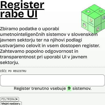
Register
rabe UI
Zbiramo podatke o uporabi
umetnointeligenčnih sistemov v slovenskem
javnem sektorju ter na njihovi podlagi
ustvarjamo celovit in vsem dostopen register.
Zahtevamo popolno odgovornost in
transparentnost pri uporabi UI v javnem
sektorju.
IŠČI PO REGISTRU
Register trenutno vsebuje
9
sistemov.
FILTRIRAJ
×
Mejni nadzor