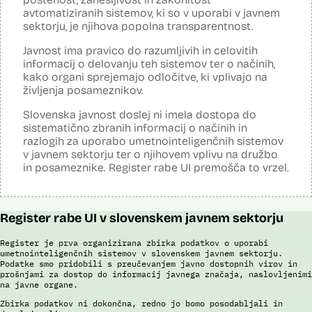
Sistem omogoča obdelavo in vizualizacijo podatkov, povezovanje baz
avtomatiziranih sistemov, ki so v uporabi v javnem
podatkov, pripravo poročil, dinamično raziskovanje podatkov, uporabo
sektorju, je njihova popolna transparentnost.
napovedne analitike, opazovanje gibanja podatkov v različnih
vizualizacijah in odkrivanje vzorcev, oblikovanje različnih scenarijev
(če – potem), simulacije kompleksnejših problemov in scenarijev,
Javnost ima pravico do razumljivih in celovitih
načrtovanje aktivnosti in porabe virov.
informacij o delovanju teh sistemov ter o načinih,
kako organi sprejemajo odločitve, ki vplivajo na
Viri:
življenja posameznikov.
Dosje javnega naročila
Podrobnosti izdelka na portalu NIO
Slovenska javnost doslej ni imela dostopa do
Predstavitev projekta na gov.si
sistematično zbranih informacij o načinih in
Predstavitev projekta na portalu OECD OPSI
razlogih za uporabo umetnointeligenčnih sistemov
Odgovor na zahtevo za dostop do informacij javnega značaja
v javnem sektorju ter o njihovem vplivu na družbo
Tehnične specifikacije iz razpisne dokumentacije
in posameznike. Register rabe UI premošča to vrzel.
Promocijska zloženka Skrinja 2.0
Ocena učinka na osebne podatke
Register rabe UI v slovenskem javnem sektorju
Register je prva organizirana zbirka podatkov o uporabi
umetnointeligenčnih sistemov v slovenskem javnem sektorju.
Podatke smo pridobili s preučevanjem javno dostopnih virov in
prošnjami za dostop do informacij javnega značaja, naslovljenimi
na javne organe.
Zbirka podatkov ni dokončna, redno jo bomo posodabljali in