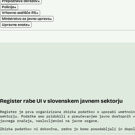
×
Prepoznava obrazov
×
Policija
×
Vrhovno sodišče RS
×
Ministrstvo za javno upravo
×
Upravne enote
Register rabe UI v slovenskem javnem sektorju
Register je prva organizirana zbirka podatkov o uporabi umetnoin
sektorju. Podatke smo pridobili s preučevanjem javno dostopnih v
javnega značaja, naslovljenimi na javne organe.
Zbirka podatkov ni dokončna, redno jo bomo posodabljali in dopol