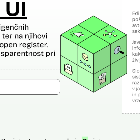
 UI
Edi
poš
avt
igenčnih
sek
ter na njihovi
Jav
open register.
inf
sparentnost pri
kak
živ
Slo
sis
raz
v j
in 
vrz