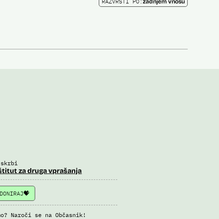
RAZVRSTI PO:
zadnjem vnosu
 skrbi
štitut za druga vprašanja
DONIRAJ
mo? Naroči se na Občasnik!