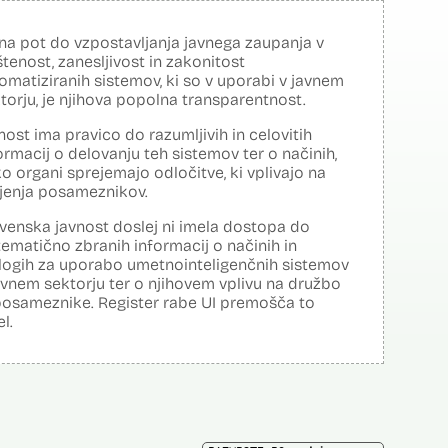
na pot do vzpostavljanja javnega zaupanja v
tenost, zanesljivost in zakonitost
omatiziranih sistemov, ki so v uporabi v javnem
torju, je njihova popolna transparentnost.
nost ima pravico do razumljivih in celovitih
ormacij o delovanju teh sistemov ter o načinih,
o organi sprejemajo odločitve, ki vplivajo na
ljenja posameznikov.
venska javnost doslej ni imela dostopa do
tematično zbranih informacij o načinih in
logih za uporabo umetnointeligenčnih sistemov
avnem sektorju ter o njihovem vplivu na družbo
posameznike. Register rabe UI premošča to
el.