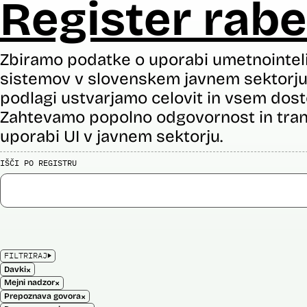
Register rabe
Zbiramo podatke o uporabi umetnointel
sistemov v slovenskem javnem sektorju 
podlagi ustvarjamo celovit in vsem dost
Zahtevamo popolno odgovornost in tran
uporabi UI v javnem sektorju.
IŠČI PO REGISTRU
FILTRIRAJ
×
Davki
×
Mejni nadzor
×
Prepoznava govora