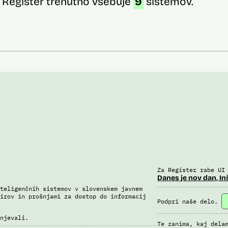
Register trenutno vsebuje
9
sistemov.
Za Register rabe UI
Danes je nov dan, In
teligenčnih sistemov v slovenskem javnem
irov in prošnjami za dostop do informacij
Podpri naše delo.
njevali.
Te zanima, kaj dela