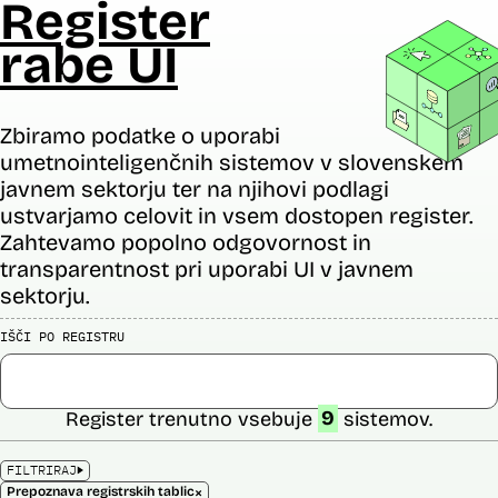
Register
rabe UI
Zbiramo podatke o uporabi
umetnointeligenčnih sistemov v slovenskem
javnem sektorju ter na njihovi podlagi
ustvarjamo celovit in vsem dostopen register.
Zahtevamo popolno odgovornost in
transparentnost pri uporabi UI v javnem
sektorju.
IŠČI PO REGISTRU
Register trenutno vsebuje
9
sistemov.
FILTRIRAJ
×
Prepoznava registrskih tablic