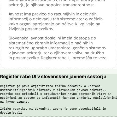
Posodobljeno: 3. december 2024
sektorju, je njihova popolna transparentnost.
Sistem uporablja algoritme za izdelavo in iskanje biometričnih
razpoznavnih znakov podjetja Neurotechnology (tehnologija
Javnost ima pravico do razumljivih in celovitih
VeriLook). Vsebuje dva spletna servisa, ki sta integrirana v obstoječo
informacij o delovanju teh sistemov ter o načinih,
Evidenco fotografiranih oseb policije: prvi je namenjen označevanju
kako organi sprejemajo odločitve, ki vplivajo na
osebnih razpoznavnih znakov, drugi primerjanju fotografij obraza
neznane (iskane) osebe z množico znanih oseb v Evidenci
življenja posameznikov.
fotografiranih oseb policije. Aplikacija pripravi rangiran seznam oseb
po podobnostih obraza. V foto album za prepoznavo oseb lahko
Slovenska javnost doslej ni imela dostopa do
uporabnik izbere samo tiste fotografije, ki v podobnosti dosežejo
sistematično zbranih informacij o načinih in
dovolj visok prag ujemanja. Končno identifikacijo osebe mora
razlogih za uporabo umetnointeligenčnih sistemov
strokovnjak za primerjavo obraznih značilnosti opraviti ročno.
v javnem sektorju ter o njihovem vplivu na družbo
Sistem uporablja sledeče podatke: Evidenca fotografiranih oseb
in posameznike. Register rabe UI premošča to vrzel.
policije (del informacijsko telekomunikacijskega sistema policije
(ITSP)), neznano slikovno gradivo za primerjavo.
Viri:
Register rabe UI v slovenskem javnem sektorju
Brošura 60 let informacijsko telekomunikacijskega sistema policije
Spletno mesto podjetja Neurotechnology, podstran VeriLook
Register je prva organizirana zbirka podatkov o uporabi
umetnointeligenčnih sistemov v slovenskem javnem sektorju.
Poročilo Automating Society report 2020 za Slovenijo
Podatke smo pridobili s preučevanjem javno dostopnih virov in
Odgovor na zahtevo za dostop do informacij javnega značaja
prošnjami za dostop do informacij javnega značaja, naslovljenimi
Dokument Povabilo k oddaji ponudbe
na javne organe.
Dokument Obvestilo o oddaji naročila
Zbirka podatkov ni dokončna, redno jo bomo posodabljali in
dopolnjevali.