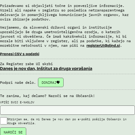
Prizadevamo si objavljati točne in preverljive informacije.
Vrzeli ali napake v registru so posledica netransparentnega
delovanja in pomanjkljivega komuniciranja javnih organov, kar
ovira zbiranje podatkov.
Verjamemo, da slovenski državni organi in institucije
uporabljajo še druga umetnointeligenčna orodja, o katerih
javnost ni obveščena. Če imaš kakršnekoli informacije, ki bi
morale biti vključene v register, ali pa podatke, ki kažejo na
morebitne netočnosti v njem, nam piši na
.
registerUI@djnd.si
Prenesi CSV s podatki
Za Register rabe UI skrbi
Danes je nov dan, Inštitut za druga vprašanja
Podpri naše delo.
DONIRAJ
Te zanima, kaj delamo? Naroči se na Občasnik!
VPIŠI SVOJ E-NASLOV
Strinjam se, da mi Danes je nov dan po e-pošti pošilja Občasnik in
druga obvestila.
NAROČI SE