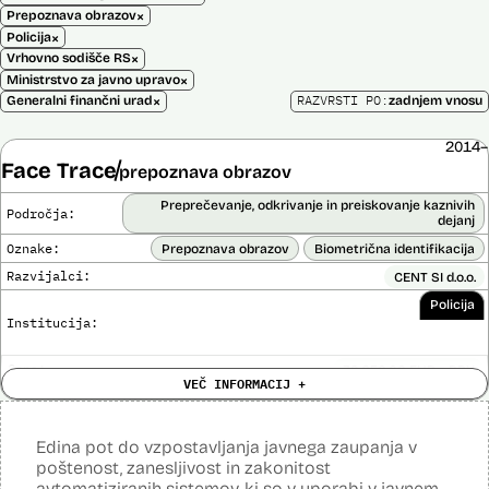
×
Prepoznava obrazov
×
Policija
×
Vrhovno sodišče RS
×
Ministrstvo za javno upravo
×
RAZVRSTI PO:
Generalni finančni urad
zadnjem vnosu
2014–
Face Trace
prepoznava obrazov
Preprečevanje, odkrivanje in preiskovanje kaznivih
Področja:
dejanj
Oznake:
Prepoznava obrazov
Biometrična identifikacija
Razvijalci:
CENT SI d.o.o.
Policija
Institucija:
Cena:
39.650,00 EUR z DDV
VEČ INFORMACIJ +
Trajanje
Ni časovno omejena
licence:
Analiza učinka na človekove pravice
Ne
opravljena:
Edina pot do vzpostavljanja javnega zaupanja v
Analiza učinka na osebne podatke opravljena:
poštenost, zanesljivost in zakonitost
Ne
avtomatiziranih sistemov, ki so v uporabi v javnem