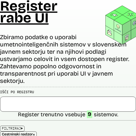
Register
rabe UI
Zbiramo podatke o uporabi
umetnointeligenčnih sistemov v slovenskem
javnem sektorju ter na njihovi podlagi
ustvarjamo celovit in vsem dostopen register.
Zahtevamo popolno odgovornost in
transparentnost pri uporabi UI v javnem
sektorju.
IŠČI PO REGISTRU
Register trenutno vsebuje
9
sistemov.
FILTRIRAJ
×
Cestninski nadzor