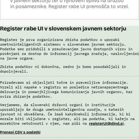
v javnem sektorju ter o njihovem vplivu na družbo
in posameznike. Register rabe UI premošča to vrzel.
Register rabe UI v slovenskem javnem sektorju
Register je prva organizirana zbirka podatkov o uporabi
umetnointeligenčnih sistemov v slovenskem javnem sektorju.
Podatke smo pridobili s preučevanjem javno dostopnih virov in
prošnjami za dostop do informacij javnega značaja, naslovljenimi
na javne organe.
Zbirka podatkov ni dokončna, redno jo bomo posodabljali in
dopolnjevali.
Prizadevamo si objavljati točne in preverljive informacije.
Vrzeli ali napake v registru so posledica netransparentnega
delovanja in pomanjkljivega komuniciranja javnih organov, kar
ovira zbiranje podatkov.
Verjamemo, da slovenski državni organi in institucije
uporabljajo še druga umetnointeligenčna orodja, o katerih
javnost ni obveščena. Če imaš kakršnekoli informacije, ki bi
morale biti vključene v register, ali pa podatke, ki kažejo na
morebitne netočnosti v njem, nam piši na
.
registerUI@djnd.si
Prenesi CSV s podatki