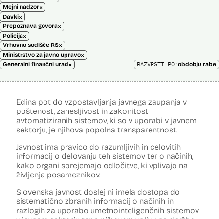
×
Mejni nadzor
×
Davki
×
Prepoznava govora
×
Policija
×
Vrhovno sodišče RS
×
Ministrstvo za javno upravo
×
RAZVRSTI PO:
Generalni finančni urad
obdobju rabe
Edina pot do vzpostavljanja javnega zaupanja v
poštenost, zanesljivost in zakonitost
avtomatiziranih sistemov, ki so v uporabi v javnem
sektorju, je njihova popolna transparentnost.
Javnost ima pravico do razumljivih in celovitih
informacij o delovanju teh sistemov ter o načinih,
kako organi sprejemajo odločitve, ki vplivajo na
življenja posameznikov.
Slovenska javnost doslej ni imela dostopa do
sistematično zbranih informacij o načinih in
razlogih za uporabo umetnointeligenčnih sistemov