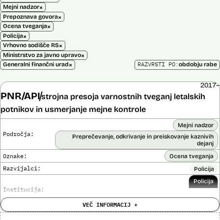
×
Mejni nadzor
×
Prepoznava govora
×
Ocena tveganja
×
Policija
×
Vrhovno sodišče RS
×
Ministrstvo za javno upravo
×
RAZVRSTI PO:
Generalni finančni urad
obdobju rabe
2017–
PNR/API
strojna presoja varnostnih tveganj letalskih
potnikov in usmerjanje mejne kontrole
Mejni nadzor
Področja:
Preprečevanje, odkrivanje in preiskovanje kaznivih
dejanj
Oznake:
Ocena tveganja
Razvijalci:
Policija
Policija
Institucija:
VEČ INFORMACIJ +
Cena:
Neznana
?