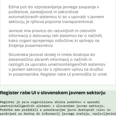
Analiza učinka na človekove pravice
Ne
opravljena:
Edina pot do vzpostavljanja javnega zaupanja v
Analiza učinka na osebne podatke opravljena:
Da
?
poštenost, zanesljivost in zakonitost
avtomatiziranih sistemov, ki so v uporabi v javnem
Posodobljeno: 3. december 2024
sektorju, je njihova popolna transparentnost.
Sistem avtomatizirano zbira, obdeluje, presoja varnostna tveganja ter
posreduje podatke iz evidence potnikov, prijavljenih na let, in iz
Javnost ima pravico do razumljivih in celovitih
evidence potnikov iz sistema rezervacij letalskih vozovnic. Po
informacij o delovanju teh sistemov ter o načinih,
avtomatiziranem preverjanju podatkov PNR (Passenger Name
Record) in API (Advanced Passenger Information) v primeru ujemanja
kako organi sprejemajo odločitve, ki vplivajo na
v evidencah policije, SIS in Interpola poda rezultat v obliki "zadetek oz.
življenja posameznikov.
ni zadetka" z navedbo sklopa evidenc, v katerih je prišlo do ujemanja,
ter navedbo, ali se ujemanje nanaša na podatke o osebi ali na
Slovenska javnost doslej ni imela dostopa do
podatke o potovalnem dokumentu. V primeru ujemanja poda tudi
sistematično zbranih informacij o načinih in
podatke, na podlagi katerih je prišlo do ujemanja med preverjenimi
razlogih za uporabo umetnointeligenčnih sistemov
podatki in ocenjevalnimi merili.
v javnem sektorju ter o njihovem vplivu na družbo
Ocenjevalna merila so oblikovana z analitično obdelavo podatkov, pri
in posameznike. Register rabe UI premošča to vrzel.
čemer se oblikujejo indikatorji tveganja, ki predstavljajo posamezne
podatke, za katere je bilo pri analitični obdelavi ugotovljeno, da
predstavljajo specifične potovalne vzorce storilcev terorističnih in
drugih hudih kaznivih dejanj oziroma njihovih žrtev ter zato
Register rabe UI v slovenskem javnem sektorju
omogočajo usmerjeno delo policije in drugih pristojnih organov na
takšne osebe. Nacionalna enota za informacije o potnikih lahko glede
na utemeljene razloge v posamičnem primeru posreduje podatke
Register je prva organizirana zbirka podatkov o uporabi
potnikov, prijavljenih na let, oziroma podatke potnikov iz sistema
umetnointeligenčnih sistemov v slovenskem javnem sektorju.
rezervacij letalskih vozovnic oziroma rezultate njihove obdelave
Podatke smo pridobili s preučevanjem javno dostopnih virov in
prošnjami za dostop do informacij javnega značaja, naslovljenimi
drugim enotam policije.