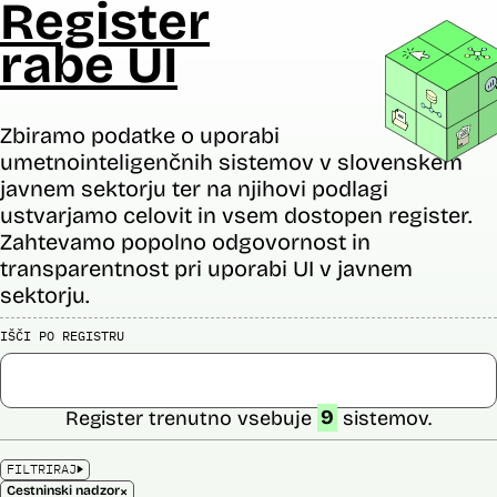
Register
rabe UI
Zbiramo podatke o uporabi
umetnointeligenčnih sistemov v slovenskem
javnem sektorju ter na njihovi podlagi
ustvarjamo celovit in vsem dostopen register.
Zahtevamo popolno odgovornost in
transparentnost pri uporabi UI v javnem
sektorju.
IŠČI PO REGISTRU
Register trenutno vsebuje
9
sistemov.
FILTRIRAJ
×
Cestninski nadzor