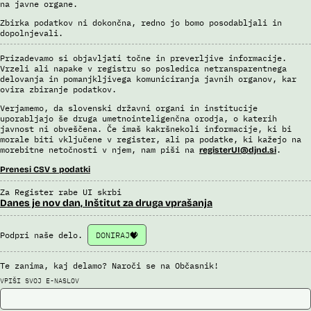
na javne organe.
Uslužbenci nacionalne enote za informacije o potnikih vsa ujemanja
Zbirka podatkov ni dokončna, redno jo bomo posodabljali in
pri avtomatizirani obdelavi podatkov ter varnostna tveganja
dopolnjevali.
posamično pregledajo še z neavtomatiziranimi sredstvi.
Sistem uporablja sledeče vire podatkov: Evidenca potnikov,
Prizadevamo si objavljati točne in preverljive informacije.
Vrzeli ali napake v registru so posledica netransparentnega
prijavljenih na let, Evidenca potnikov iz sistema rezervacij letalskih
delovanja in pomanjkljivega komuniciranja javnih organov, kar
vozovnic, Evidence policije, Schengenskega informacijskega sistema,
ovira zbiranje podatkov.
Interpola.
Verjamemo, da slovenski državni organi in institucije
Viri:
uporabljajo še druga umetnointeligenčna orodja, o katerih
Brošura 60 let informacijsko telekomunikacijskega sistema policije
javnost ni obveščena. Če imaš kakršnekoli informacije, ki bi
morale biti vključene v register, ali pa podatke, ki kažejo na
Odgovor na zahtevek za informacije javnega značaja
morebitne netočnosti v njem, nam piši na
.
registerUI@djnd.si
Prenesi CSV s podatki
Za Register rabe UI skrbi
Danes je nov dan, Inštitut za druga vprašanja
Podpri naše delo.
DONIRAJ
Te zanima, kaj delamo? Naroči se na Občasnik!
VPIŠI SVOJ E-NASLOV