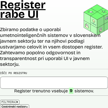
Register
rabe UI
Zbiramo podatke o uporabi
umetnointeligenčnih sistemov v slovenskem
javnem sektorju ter na njihovi podlagi
ustvarjamo celovit in vsem dostopen register.
Zahtevamo popolno odgovornost in
transparentnost pri uporabi UI v javnem
sektorju.
IŠČI PO REGISTRU
Register trenutno vsebuje
9
sistemov.
FILTRIRAJ
×
Cestninski nadzor