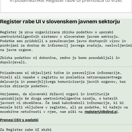
in posameznike. Register rabe UI premošča to vrzel.
Register rabe UI v slovenskem javnem sektorju
Register je prva organizirana zbirka podatkov o uporabi
umetnointeligenčnih sistemov v slovenskem javnem sektorju.
Podatke smo pridobili s preučevanjem javno dostopnih virov in
prošnjami za dostop do informacij javnega značaja, naslovljenimi
na javne organe.
Zbirka podatkov ni dokončna, redno jo bomo posodabljali in
dopolnjevali.
Prizadevamo si objavljati točne in preverljive informacije.
Vrzeli ali napake v registru so posledica netransparentnega
delovanja in pomanjkljivega komuniciranja javnih organov, kar
ovira zbiranje podatkov.
Verjamemo, da slovenski državni organi in institucije
uporabljajo še druga umetnointeligenčna orodja, o katerih
javnost ni obveščena. Če imaš kakršnekoli informacije, ki bi
morale biti vključene v register, ali pa podatke, ki kažejo na
morebitne netočnosti v njem, nam piši na
.
registerUI@djnd.si
Prenesi CSV s podatki
Za Register rabe UI skrbi