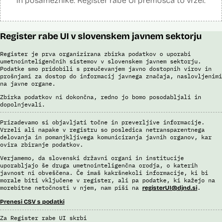
in posameznike. Register rabe UI premošča to vrzel.
Register rabe UI v slovenskem javnem sektorju
Register je prva organizirana zbirka podatkov o uporabi
umetnointeligenčnih sistemov v slovenskem javnem sektorju.
Podatke smo pridobili s preučevanjem javno dostopnih virov in
prošnjami za dostop do informacij javnega značaja, naslovljenimi
na javne organe.
Zbirka podatkov ni dokončna, redno jo bomo posodabljali in
dopolnjevali.
Prizadevamo si objavljati točne in preverljive informacije.
Vrzeli ali napake v registru so posledica netransparentnega
delovanja in pomanjkljivega komuniciranja javnih organov, kar
ovira zbiranje podatkov.
Verjamemo, da slovenski državni organi in institucije
uporabljajo še druga umetnointeligenčna orodja, o katerih
javnost ni obveščena. Če imaš kakršnekoli informacije, ki bi
morale biti vključene v register, ali pa podatke, ki kažejo na
morebitne netočnosti v njem, nam piši na
.
registerUI@djnd.si
Prenesi CSV s podatki
Za Register rabe UI skrbi