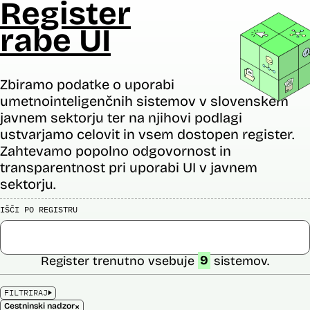
Register
rabe UI
Zbiramo podatke o uporabi
umetnointeligenčnih sistemov v slovenskem
javnem sektorju ter na njihovi podlagi
ustvarjamo celovit in vsem dostopen register.
Zahtevamo popolno odgovornost in
transparentnost pri uporabi UI v javnem
sektorju.
IŠČI PO REGISTRU
Register trenutno vsebuje
9
sistemov.
FILTRIRAJ
×
Cestninski nadzor