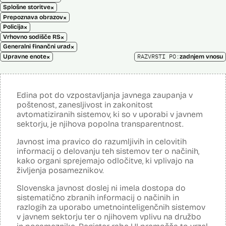
×
Splošne storitve
×
Prepoznava obrazov
×
Policija
×
Vrhovno sodišče RS
×
Generalni finančni urad
×
RAZVRSTI PO:
Upravne enote
zadnjem vnosu
Edina pot do vzpostavljanja javnega zaupanja v
poštenost, zanesljivost in zakonitost
avtomatiziranih sistemov, ki so v uporabi v javnem
sektorju, je njihova popolna transparentnost.
Javnost ima pravico do razumljivih in celovitih
informacij o delovanju teh sistemov ter o načinih,
kako organi sprejemajo odločitve, ki vplivajo na
življenja posameznikov.
Slovenska javnost doslej ni imela dostopa do
sistematično zbranih informacij o načinih in
razlogih za uporabo umetnointeligenčnih sistemov
v javnem sektorju ter o njihovem vplivu na družbo