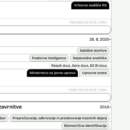
Vrhovno sodišče RS
169.580,00 EUR z DDV
Ni časovno omejena
ice opravljena:
Ne
26. 8. 2020–
 opravljena:
Ne
Splošne storitve
Poslovna inteligenca
Napovedna analitika
Result d.o.o., Gora d.o.o., B2 BI d.o.o.
Ministrstvo za javno upravo
Upravne enote
1.989.275,04 EUR z DDV
ice opravljena:
Ne
 opravljena:
Da
?
zavrnitve
2016–
dzor
Preprečevanje, odkrivanje in preiskovanje kaznivih dejanj
Biometrična identifikacija