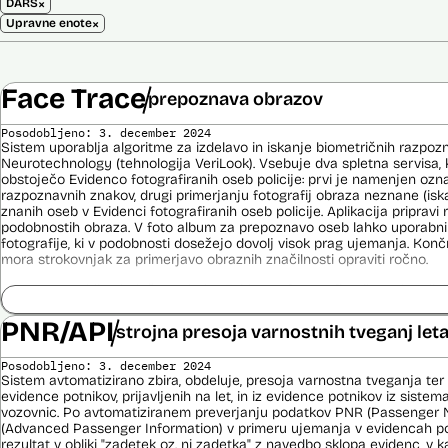
×
DARS
×
Upravne enote
Face Trace
prepoznava obrazov
Posodobljeno: 3. december 2024
Sistem uporablja algoritme za izdelavo in iskanje biometričnih razpoz
Neurotechnology (tehnologija VeriLook). Vsebuje dva spletna servisa, k
obstoječo Evidenco fotografiranih oseb policije: prvi je namenjen oz
razpoznavnih znakov, drugi primerjanju fotografij obraza neznane (is
znanih oseb v Evidenci fotografiranih oseb policije. Aplikacija priprav
podobnostih obraza. V foto album za prepoznavo oseb lahko uporabnik
fotografije, ki v podobnosti dosežejo dovolj visok prag ujemanja. Konč
mora strokovnjak za primerjavo obraznih značilnosti opraviti ročno.
Sistem uporablja sledeče podatke: Evidenca fotografiranih oseb policij
telekomunikacijskega sistema policije (ITSP)), neznano slikovno gradiv
PNR/API
strojna presoja varnostnih tveganj let
Viri:
Brošura 60 let informacijsko telekomunikacijskega sistema policije
Posodobljeno: 3. december 2024
Spletno mesto podjetja Neurotechnology, podstran VeriLook
Sistem avtomatizirano zbira, obdeluje, presoja varnostna tveganja ter
evidence potnikov, prijavljenih na let, in iz evidence potnikov iz sistema
Poročilo Automating Society report 2020 za Slovenijo
vozovnic. Po avtomatiziranem preverjanju podatkov PNR (Passenger 
Odgovor na zahtevo za dostop do informacij javnega značaja
(Advanced Passenger Information) v primeru ujemanja v evidencah poli
Dokument Povabilo k oddaji ponudbe
rezultat v obliki "zadetek oz. ni zadetka" z navedbo sklopa evidenc, v k