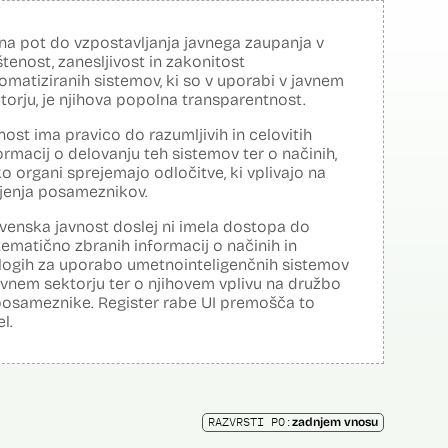
na pot do vzpostavljanja javnega zaupanja v
tenost, zanesljivost in zakonitost
omatiziranih sistemov, ki so v uporabi v javnem
torju, je njihova popolna transparentnost.
nost ima pravico do razumljivih in celovitih
ormacij o delovanju teh sistemov ter o načinih,
o organi sprejemajo odločitve, ki vplivajo na
ljenja posameznikov.
venska javnost doslej ni imela dostopa do
tematično zbranih informacij o načinih in
logih za uporabo umetnointeligenčnih sistemov
avnem sektorju ter o njihovem vplivu na družbo
posameznike. Register rabe UI premošča to
el.
RAZVRSTI PO:
zadnjem vnosu