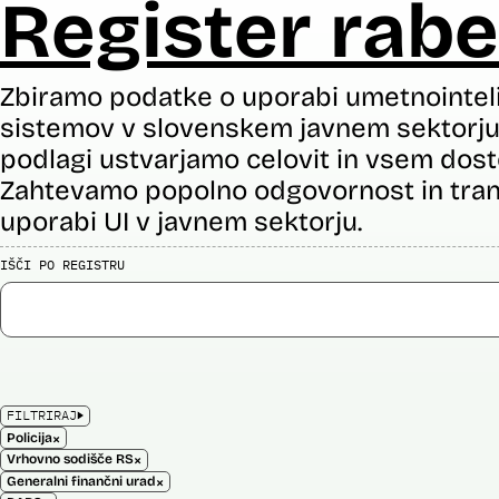
Register rabe
Zbiramo podatke o uporabi umetnointel
sistemov v slovenskem javnem sektorju 
podlagi ustvarjamo celovit in vsem dost
Zahtevamo popolno odgovornost in tran
uporabi UI v javnem sektorju.
IŠČI PO REGISTRU
FILTRIRAJ
×
Policija
×
Vrhovno sodišče RS
×
Generalni finančni urad