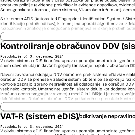
listine, obrazne fotografije v času postopka ter prstne odtise. Sistem
podatkov policije (evidence prekrškov in evidence dogodkov), evidenci
Schengenskem informacijskem sistemu, Vizumskem informacijskem sis
S sistemom AFIS (Automated Fingerprint Identification System / Sist
identifikacijo prstnih odtisov), ki temelji na uporabi algoritmov za izde
razpoznavnih znakov, je omogočena primerjava in iskanje prstnih odtis
Viri:
Kontroliranje obračunov DDV (si
Brošura 60 let informacijsko telekomunikacijskega sistema policije
Odgovor na zahtevo za dostop do informacij javnega značaja
Posodobljeno: 3. december 2024
V okviru sistema eDIS finančna uprava uporablja umetnointeligenčne 
shem davčnih utaj in davčnih goljufij ter iskanje napak v obračunih D
Davčni zavezanci oddajajo DDV obračune prek sistema eDavki v elektr
obračun DDV se prenese v zaledni sistem, ob tem pa se sprožijo različ
kontrole zaznajo izbrano nepravilnost ali odstopanje, se obračun DDV
vsebinsko kontrolo. Umetnointeligenčni sistem deluje kot dodatna kon
izračuna ocena tveganja v razmerju med 0 in 1. Bližje 1 je ocena, več
določil sistem. Določeni obračuni DDV, pri katerih se preostale kontrole
zaradi višine tveganosti, ki jo dodeli umetnointeligenčni sistem, prav
v pregled.
VAT-R (sistem eDIS)
odkrivanje nepravilno
Izdelava modelov poteka z orodjem SAP Data Intelligence. To orodje v f
število modelov (več kot 1000), nato se v več fazah izloča manj ustr
Posodobljeno: 3. december 2024
izbere enega, ki se ga potem uporabi v produkciji.
V okviru sistema eDIS finančna uprava uporablja umetnointeligenčne 