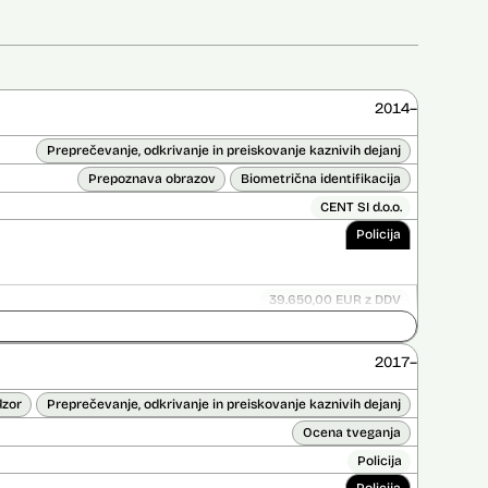
2014–
Preprečevanje, odkrivanje in preiskovanje kaznivih dejanj
Prepoznava obrazov
Biometrična identifikacija
CENT SI d.o.o.
Policija
39.650,00 EUR z DDV
Ni časovno omejena
ice opravljena:
Ne
2017–
 opravljena:
Ne
dzor
Preprečevanje, odkrivanje in preiskovanje kaznivih dejanj
Ocena tveganja
Policija