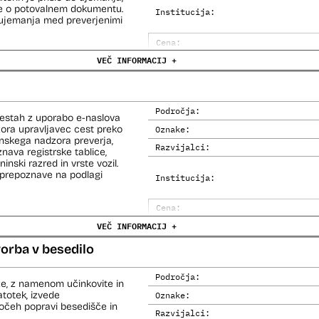
ke o potovalnem dokumentu.
Institucija:
o ujemanja med preverjenimi
Cena:
čemer se oblikujejo
VEČ INFORMACIJ +
Analiza učinka na človekove prav
lo pri analitični obdelavi
orističnih in drugih hudih
Analiza učinka na osebne podatke
lo policije in drugih
 potnikih lahko glede na
prijavljenih na let,
Področja:
cestah z uporabo e-naslova
roma rezultate njihove
dzora upravljavec cest preko
Oznake:
inskega nadzora preverja,
Razvijalci:
nava registrske tablice,
i avtomatizirani obdelavi
inski razred in vrste vozil.
iziranimi sredstvi.
prepoznave na podlagi
Institucija:
 na let, Evidenca potnikov
skega informacijskega
Cena:
VEČ INFORMACIJ +
Analiza učinka na človekove prav
Analiza učinka na osebne podatke
orba v besedilo
Področja:
e, z namenom učinkovite in
totek, izvede
Oznake:
močeh popravi besedišče in
Razvijalci: