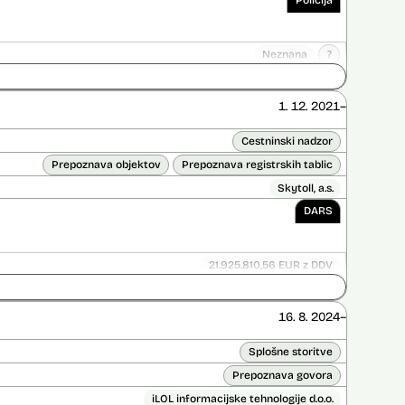
Policija
Neznana
?
ice opravljena:
Ne
 opravljena:
Da
?
1. 12. 2021–
Cestninski nadzor
Prepoznava objektov
Prepoznava registrskih tablic
Skytoll, a.s.
DARS
21.925.810,56 EUR z DDV
ice opravljena:
Ne
 opravljena:
Da
?
16. 8. 2024–
Splošne storitve
Prepoznava govora
iLOL informacijske tehnologije d.o.o.