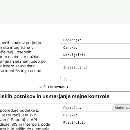
Področja:
navnih znakov podjetja
i sta integrirana v
Oznake:
načevanju osebnih
Razvijalci:
kane) osebe z množico
i rangiran seznam oseb po
 izbere samo tiste
Institucija:
no identifikacijo osebe
Cena:
e (del informacijsko
VEČ INFORMACIJ +
Trajanje licence:
o za primerjavo.
Analiza učinka na človekove prav
alskih potnikov in usmerjanje mejne kontrole
Analiza učinka na osebne podatke
Področja:
Mejni na
 posreduje podatke iz
 rezervacij letalskih
Oznake:
Name Record) in API
Razvijalci:
cije, SIS in Interpola poda
aterih je prišlo do ujemanja,