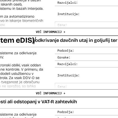
 podatke preverja v bazah
Razvijalci:
 iskanih oseb,
temu in bazah Interpola.
Institucija:
em za avtomatizirano
lavo in iskanje biometričnih
ov.
Cena:
VEČ INFORMACIJ +
Analiza učinka na človekove prav
stem eDIS)
Analiza učinka na osebne podatke
odkrivanje davčnih utaj in goljufij t
Področja:
sisteme za odkrivanje
DV.
Oznake:
Razvijalci:
onski obliki, vsak oddan
ne kontrole. V primeru, da
 dodeli uslužbencu v
Institucija:
trola. Za vsak DDV-O se
jo tveganost je obračunu
 ne sprožijo, so lahko
Cena:
 tako dodeljeni uslužbencem
VEČ INFORMACIJ +
Trajanje licence:
Analiza učinka na človekove prav
sti ali odstopanj v VAT-R zahtevkih
azi izdelave ustvari veliko
ezne modele in na koncu
Analiza učinka na osebne podatke
Področja:
sisteme za odkrivanje