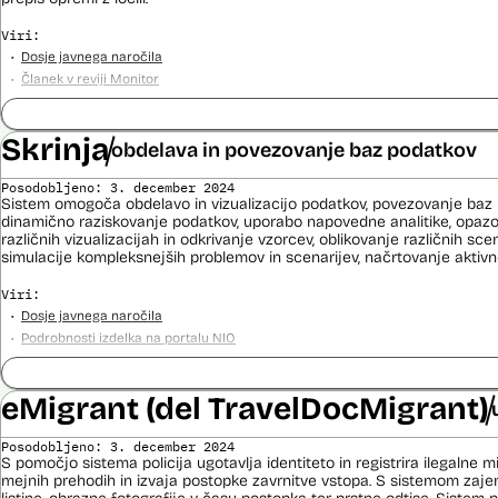
Viri:
Dosje javnega naročila
Članek v reviji Monitor
Odgovor na zahtevo za dostop do informacij javnega značaja
Skrinja
obdelava in povezovanje baz podatkov
Posodobljeno: 3. december 2024
Sistem omogoča obdelavo in vizualizacijo podatkov, povezovanje baz p
dinamično raziskovanje podatkov, uporabo napovedne analitike, opaz
različnih vizualizacijah in odkrivanje vzorcev, oblikovanje različnih sce
simulacije kompleksnejših problemov in scenarijev, načrtovanje aktivno
Viri:
Dosje javnega naročila
Podrobnosti izdelka na portalu NIO
Predstavitev projekta na gov.si
Predstavitev projekta na portalu OECD OPSI
eMigrant (del TravelDocMigrant)
Odgovor na zahtevo za dostop do informacij javnega značaja
Tehnične specifikacije iz razpisne dokumentacije
Posodobljeno: 3. december 2024
Promocijska zloženka Skrinja 2.0
S pomočjo sistema policija ugotavlja identiteto in registrira ilegalne m
Ocena učinka na osebne podatke
mejnih prehodih in izvaja postopke zavrnitve vstopa. S sistemom zajem