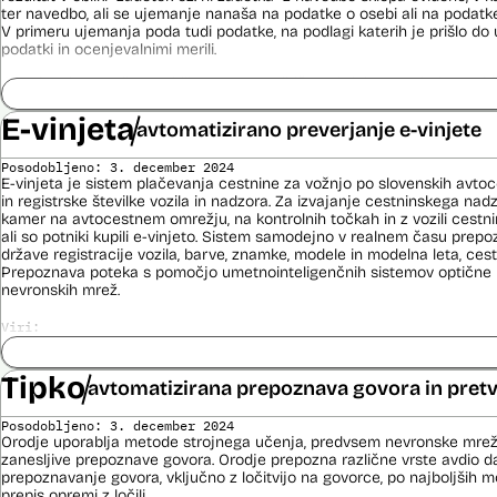
Dokument Obvestilo o oddaji naročila
ter navedbo, ali se ujemanje nanaša na podatke o osebi ali na podat
V primeru ujemanja poda tudi podatke, na podlagi katerih je prišlo d
podatki in ocenjevalnimi merili.
Ocenjevalna merila so oblikovana z analitično obdelavo podatkov, pri 
indikatorji tveganja, ki predstavljajo posamezne podatke, za katere je bi
ugotovljeno, da predstavljajo specifične potovalne vzorce storilcev ter
E-vinjeta
avtomatizirano preverjanje e-vinjete
kaznivih dejanj oziroma njihovih žrtev ter zato omogočajo usmerjeno de
pristojnih organov na takšne osebe. Nacionalna enota za informacije o
Posodobljeno: 3. december 2024
utemeljene razloge v posamičnem primeru posreduje podatke potnikov, 
E-vinjeta je sistem plačevanja cestnine za vožnjo po slovenskih avto
oziroma podatke potnikov iz sistema rezervacij letalskih vozovnic ozi
in registrske številke vozila in nadzora. Za izvajanje cestninskega na
obdelave drugim enotam policije.
kamer na avtocestnem omrežju, na kontrolnih točkah in z vozili cestn
ali so potniki kupili e-vinjeto. Sistem samodejno v realnem času prepoz
Uslužbenci nacionalne enote za informacije o potnikih vsa ujemanja pr
države registracije vozila, barve, znamke, modele in modelna leta, cestn
podatkov ter varnostna tveganja posamično pregledajo še z neavtomat
Prepoznava poteka s pomočjo umetnointeligenčnih sistemov optične 
nevronskih mrež.
Sistem uporablja sledeče vire podatkov: Evidenca potnikov, prijavljenih
iz sistema rezervacij letalskih vozovnic, Evidence policije, Schengen
sistema, Interpola.
Viri:
Dosje javnega naročila
Viri:
Odgovor na zahtevek za informacije javnega značaja
Tipko
avtomatizirana prepoznava govora in pretv
Brošura 60 let informacijsko telekomunikacijskega sistema policije
Pogodba za izdelavo sistema E-vinjeta
Odgovor na zahtevek za informacije javnega značaja
Ocena učinka na osebne podatke
Posodobljeno: 3. december 2024
Potek procesa nadzora E-vinjet
Orodje uporablja metode strojnega učenja, predvsem nevronske mrež
zanesljive prepoznave govora. Orodje prepozna različne vrste avdio da
prepoznavanje govora, vključno z ločitvijo na govorce, po najboljših 
prepis opremi z ločili.