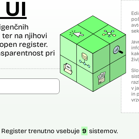
 UI
Edi
poš
avt
igenčnih
sek
ter na njihovi
Jav
open register.
inf
sparentnost pri
kak
živ
Slo
sis
raz
v j
in 
vrz
Register trenutno vsebuje
9
sistemov.