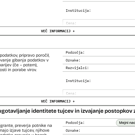
Institucija:
Cena:
VEČ INFORMACIJ +
Trajanje licence:
Analiza učinka na človekove prav
Analiza učinka na osebne podatke
Področja:
odatkov, pripravo poročil,
ovanje gibanja podatkov v
Oznake:
narijev (če – potem),
Razvijalci:
sti in porabe virov.
Institucija:
Cena:
VEČ INFORMACIJ +
Analiza učinka na človekove prav
Analiza učinka na osebne podatke
ugotavljanje identitete tujcev in izvajanje postopkov 
Področja:
Mejni na
igrante, preverja potnike na
ajo izjave tujcev, njihove
Oznake: