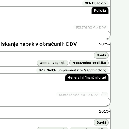
CENT SI d.o.o.
Policija
136.701,00 € z DDV
ice opravljena:
Ne
 opravljena:
Ne
er iskanje napak v obračunih DDV
2022–
Davki
Ocena tveganja
Napovedna analitika
SAP GmbH (implementator Sapphir d.o.o.)
Generalni finančni urad
16.188.185,88 EUR z DDV
?
Ni časovno omejena
ice opravljena:
Ne
2019–
 opravljena:
Ne
?
Davki