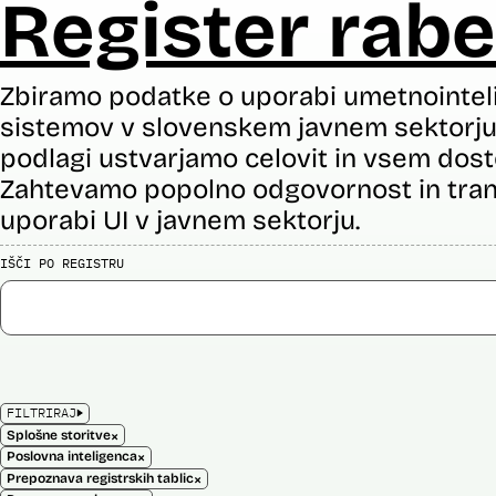
Register rabe
Zbiramo podatke o uporabi umetnointel
sistemov v slovenskem javnem sektorju 
podlagi ustvarjamo celovit in vsem dost
Zahtevamo popolno odgovornost in tran
uporabi UI v javnem sektorju.
IŠČI PO REGISTRU
FILTRIRAJ
×
Splošne storitve
×
Poslovna inteligenca
×
Prepoznava registrskih tablic