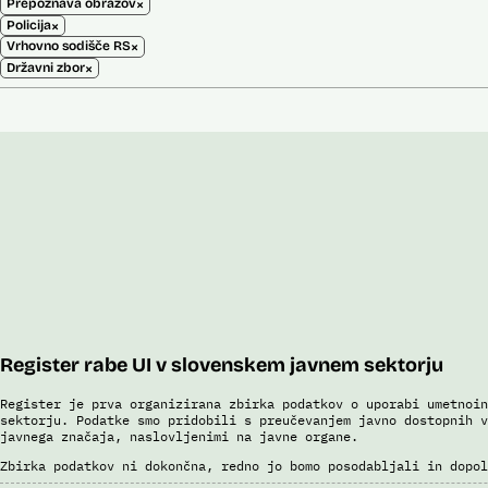
×
Prepoznava obrazov
×
Policija
×
Vrhovno sodišče RS
×
Državni zbor
Register rabe UI v slovenskem javnem sektorju
Register je prva organizirana zbirka podatkov o uporabi umetnoin
sektorju. Podatke smo pridobili s preučevanjem javno dostopnih v
javnega značaja, naslovljenimi na javne organe.
Zbirka podatkov ni dokončna, redno jo bomo posodabljali in dopol