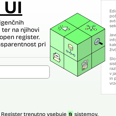
 UI
Edi
poš
avt
igenčnih
sek
ter na njihovi
Jav
open register.
inf
sparentnost pri
kak
živ
Slo
sis
raz
v j
in 
vrz
Register trenutno vsebuje
9
sistemov.