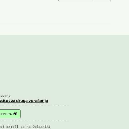
 skrbi
štitut za druga vprašanja
DONIRAJ
mo? Naroči se na Občasnik!