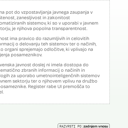
na pot do vzpostavljanja javnega zaupanja v
tenost, zanesljivost in zakonitost
omatiziranih sistemov, ki so v uporabi v javnem
torju, je njihova popolna transparentnost.
nost ima pravico do razumljivih in celovitih
ormacij o delovanju teh sistemov ter o načinih,
o organi sprejemajo odločitve, ki vplivajo na
ljenja posameznikov.
venska javnost doslej ni imela dostopa do
tematično zbranih informacij o načinih in
logih za uporabo umetnointeligenčnih sistemov
avnem sektorju ter o njihovem vplivu na družbo
posameznike. Register rabe UI premošča to
el.
RAZVRSTI PO:
zadnjem vnosu