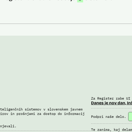
Za Register rabe UI
Danes je nov dan, In
teligenčnih sistemov v slovenskem javnem
irov in prošnjami za dostop do informacij
Podpri naše delo.
njevali.
Te zanima, kaj dela