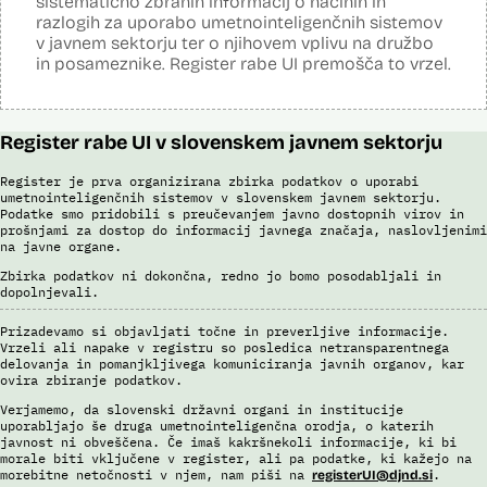
sistematično zbranih informacij o načinih in
S sistemom AFIS (Automated Fingerprint Identification System /
Sistem za avtomatizirano identifikacijo prstnih odtisov), ki temelji na
razlogih za uporabo umetnointeligenčnih sistemov
uporabi algoritmov za izdelavo in iskanje biometričnih razpoznavnih
v javnem sektorju ter o njihovem vplivu na družbo
znakov, je omogočena primerjava in iskanje prstnih odtisov.
in posameznike. Register rabe UI premošča to vrzel.
Viri:
Brošura 60 let informacijsko telekomunikacijskega sistema policije
Odgovor na zahtevo za dostop do informacij javnega značaja
Register rabe UI v slovenskem javnem sektorju
Register je prva organizirana zbirka podatkov o uporabi
umetnointeligenčnih sistemov v slovenskem javnem sektorju.
Podatke smo pridobili s preučevanjem javno dostopnih virov in
prošnjami za dostop do informacij javnega značaja, naslovljenimi
na javne organe.
Zbirka podatkov ni dokončna, redno jo bomo posodabljali in
dopolnjevali.
Prizadevamo si objavljati točne in preverljive informacije.
Vrzeli ali napake v registru so posledica netransparentnega
delovanja in pomanjkljivega komuniciranja javnih organov, kar
ovira zbiranje podatkov.
Verjamemo, da slovenski državni organi in institucije
uporabljajo še druga umetnointeligenčna orodja, o katerih
javnost ni obveščena. Če imaš kakršnekoli informacije, ki bi
morale biti vključene v register, ali pa podatke, ki kažejo na
morebitne netočnosti v njem, nam piši na
.
registerUI@djnd.si