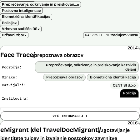
×
Preprečevanje, odkrivanje in preiskovanje kaznivih dejanj
×
Poslovna inteligenca
×
Biometrična identifikacija
×
Policija
×
Vrhovno sodišče RS
×
RAZVRSTI PO:
Državni zbor
zadnjem vnosu
2014–
Face Trace
prepoznava obrazov
Preprečevanje, odkrivanje in preiskovanje kaznivih
Področja:
dejanj
Oznake:
Prepoznava obrazov
Biometrična identifikacija
Razvijalci:
CENT SI d.o.o.
Policija
Institucija:
Cena:
39.650,00 EUR z DDV
VEČ INFORMACIJ +
Trajanje
Ni časovno omejena
licence:
2016–
Analiza učinka na človekove pravice
eMigrant (del TravelDocMigrant)
ugotavljanje
Ne
opravljena:
identitete tujcev in izvajanje postopkov zavrnitve
Analiza učinka na osebne podatke opravljena:
Ne