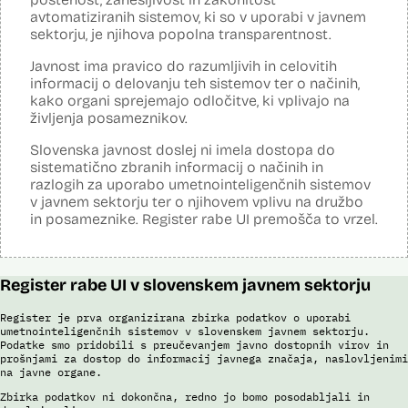
napovedne analitike, opazovanje gibanja podatkov v različnih
avtomatiziranih sistemov, ki so v uporabi v javnem
vizualizacijah in odkrivanje vzorcev, oblikovanje različnih scenarijev
sektorju, je njihova popolna transparentnost.
(če – potem), simulacije kompleksnejših problemov in scenarijev,
načrtovanje aktivnosti in porabe virov.
Javnost ima pravico do razumljivih in celovitih
Viri:
informacij o delovanju teh sistemov ter o načinih,
Dosje javnega naročila
kako organi sprejemajo odločitve, ki vplivajo na
Podrobnosti izdelka na portalu NIO
življenja posameznikov.
Predstavitev projekta na gov.si
Slovenska javnost doslej ni imela dostopa do
Predstavitev projekta na portalu OECD OPSI
sistematično zbranih informacij o načinih in
Odgovor na zahtevo za dostop do informacij javnega značaja
razlogih za uporabo umetnointeligenčnih sistemov
Tehnične specifikacije iz razpisne dokumentacije
v javnem sektorju ter o njihovem vplivu na družbo
Promocijska zloženka Skrinja 2.0
in posameznike. Register rabe UI premošča to vrzel.
Ocena učinka na osebne podatke
Register rabe UI v slovenskem javnem sektorju
Register je prva organizirana zbirka podatkov o uporabi
umetnointeligenčnih sistemov v slovenskem javnem sektorju.
Podatke smo pridobili s preučevanjem javno dostopnih virov in
prošnjami za dostop do informacij javnega značaja, naslovljenimi
na javne organe.
Zbirka podatkov ni dokončna, redno jo bomo posodabljali in