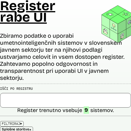
Register
rabe UI
Zbiramo podatke o uporabi
umetnointeligenčnih sistemov v slovenskem
javnem sektorju ter na njihovi podlagi
ustvarjamo celovit in vsem dostopen register.
Zahtevamo popolno odgovornost in
transparentnost pri uporabi UI v javnem
sektorju.
IŠČI PO REGISTRU
Register trenutno vsebuje
9
sistemov.
FILTRIRAJ
×
Splošne storitve