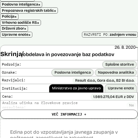
×
Poslovna inteligenca
×
Prepoznava registrskih tablic
×
Policija
×
Vrhovno sodišče RS
×
Državni zbor
×
RAZVRSTI PO:
Upravne enote
zadnjem vnosu
26. 8. 2020–
Skrinja
obdelava in povezovanje baz podatkov
Področja:
Splošne storitve
Oznake:
Poslovna inteligenca
Napovedna analitika
Razvijalci:
Result d.o.o., Gora d.o.o., B2 BI d.o.o.
Institucija:
Ministrstvo za javno upravo
Upravne enote
Cena:
1.989.275,04 EUR z DDV
Analiza učinka na človekove pravice
Ne
opravljena:
VEČ INFORMACIJ +
Analiza učinka na osebne podatke opravljena:
Da
?
Posodobljeno: 3. december 2024
Sistem omogoča obdelavo in vizualizacijo podatkov, povezovanje baz
Edina pot do vzpostavljanja javnega zaupanja v
podatkov, pripravo poročil, dinamično raziskovanje podatkov, uporabo
poštenost, zanesljivost in zakonitost