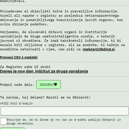
dopolnjevali.
Prizadevamo si objavljati točne in preverljive informacije.
Vrzeli ali napake v registru so posledica netransparentnega
delovanja in pomanjkljivega komuniciranja javnih organov, kar
ovira zbiranje podatkov.
Verjamemo, da slovenski državni organi in institucije
uporabljajo še druga umetnointeligenčna orodja, o katerih
javnost ni obveščena. Če imaš kakršnekoli informacije, ki bi
morale biti vključene v register, ali pa podatke, ki kažejo na
morebitne netočnosti v njem, nam piši na
.
registerUI@djnd.si
Prenesi CSV s podatki
Za Register rabe UI skrbi
Danes je nov dan, Inštitut za druga vprašanja
Podpri naše delo.
DONIRAJ
Te zanima, kaj delamo? Naroči se na Občasnik!
VPIŠI SVOJ E-NASLOV
Strinjam se, da mi Danes je nov dan po e-pošti pošilja Občasnik in
druga obvestila.