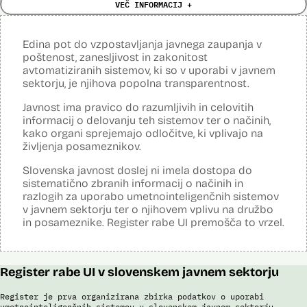
Analiza učinka na človekove pravice
VEČ INFORMACIJ +
zboru, se uporabljajo tehnike strojnega učenja (globoke nevronske
Ne
opravljena:
mreže).
Analiza učinka na osebne podatke opravljena:
Da
?
Viri:
Edina pot do vzpostavljanja javnega zaupanja v
Posodobljeno: 3. december 2024
Razpisna dokumentacija
poštenost, zanesljivost in zakonitost
Sistem omogoča obdelavo in vizualizacijo podatkov, povezovanje baz
Pogodba za nakup
avtomatiziranih sistemov, ki so v uporabi v javnem
podatkov, pripravo poročil, dinamično raziskovanje podatkov, uporabo
sektorju, je njihova popolna transparentnost.
napovedne analitike, opazovanje gibanja podatkov v različnih
vizualizacijah in odkrivanje vzorcev, oblikovanje različnih scenarijev
(če – potem), simulacije kompleksnejših problemov in scenarijev,
Javnost ima pravico do razumljivih in celovitih
načrtovanje aktivnosti in porabe virov.
informacij o delovanju teh sistemov ter o načinih,
kako organi sprejemajo odločitve, ki vplivajo na
Viri:
življenja posameznikov.
Dosje javnega naročila
Podrobnosti izdelka na portalu NIO
Slovenska javnost doslej ni imela dostopa do
Predstavitev projekta na gov.si
sistematično zbranih informacij o načinih in
Predstavitev projekta na portalu OECD OPSI
razlogih za uporabo umetnointeligenčnih sistemov
Odgovor na zahtevo za dostop do informacij javnega značaja
v javnem sektorju ter o njihovem vplivu na družbo
Tehnične specifikacije iz razpisne dokumentacije
in posameznike. Register rabe UI premošča to vrzel.
Promocijska zloženka Skrinja 2.0
Ocena učinka na osebne podatke
Register rabe UI v slovenskem javnem sektorju
Register je prva organizirana zbirka podatkov o uporabi
umetnointeligenčnih sistemov v slovenskem javnem sektorju.