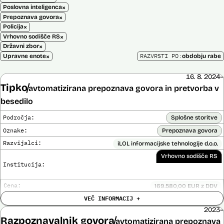
×
Poslovna inteligenca
×
Prepoznava govora
×
Policija
×
Vrhovno sodišče RS
×
Državni zbor
×
RAZVRSTI PO:
Upravne enote
obdobju rabe
16. 8. 2024–
Tipko
avtomatizirana prepoznava govora in pretvorba v
besedilo
Področja:
Splošne storitve
Oznake:
Prepoznava govora
Razvijalci:
iLOL informacijske tehnologije d.o.o.
Vrhovno sodišče RS
Institucija:
Cena:
169.580,00 EUR z DDV
Trajanje
VEČ INFORMACIJ +
Ni časovno omejena
licence:
2023–
Analiza učinka na človekove pravice
Ne
Razpoznavalnik govora
opravljena:
avtomatizirana prepoznava