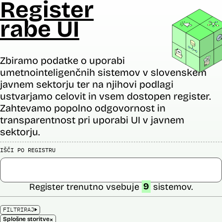
Register
rabe UI
Zbiramo podatke o uporabi
umetnointeligenčnih sistemov v slovenskem
javnem sektorju ter na njihovi podlagi
ustvarjamo celovit in vsem dostopen register.
Zahtevamo popolno odgovornost in
transparentnost pri uporabi UI v javnem
sektorju.
IŠČI PO REGISTRU
Register trenutno vsebuje
9
sistemov.
FILTRIRAJ
×
Splošne storitve