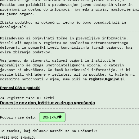
Podatke smo pridobili s preučevanjem javno dostopnih virov in
prošnjami za dostop do informacij javnega značaja, naslovljenimi
na javne organe.
Zbirka podatkov ni dokončna, redno jo bomo posodabljali in
dopolnjevali.
Prizadevamo si objavljati točne in preverljive informacije.
Vrzeli ali napake v registru so posledica netransparentnega
delovanja in pomanjkljivega komuniciranja javnih organov, kar
ovira zbiranje podatkov.
Verjamemo, da slovenski državni organi in institucije
uporabljajo še druga umetnointeligenčna orodja, o katerih
javnost ni obveščena. Če imaš kakršnekoli informacije, ki bi
morale biti vključene v register, ali pa podatke, ki kažejo na
morebitne netočnosti v njem, nam piši na
.
registerUI@djnd.si
Prenesi CSV s podatki
Za Register rabe UI skrbi
Danes je nov dan, Inštitut za druga vprašanja
Podpri naše delo.
DONIRAJ
Te zanima, kaj delamo? Naroči se na Občasnik!
VPIŠI SVOJ E-NASLOV