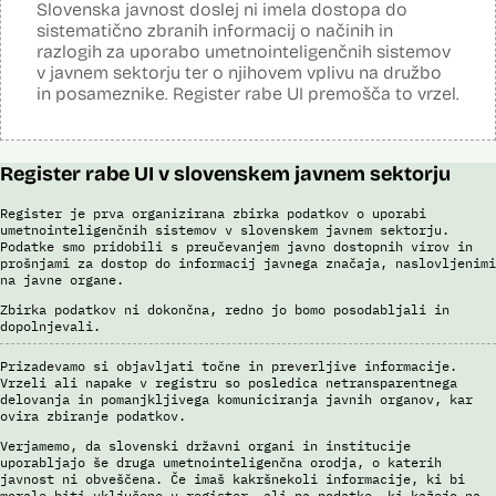
zboru, se uporabljajo tehnike strojnega učenja (globoke nevronske
Slovenska javnost doslej ni imela dostopa do
mreže).
sistematično zbranih informacij o načinih in
razlogih za uporabo umetnointeligenčnih sistemov
Viri:
v javnem sektorju ter o njihovem vplivu na družbo
Razpisna dokumentacija
in posameznike. Register rabe UI premošča to vrzel.
Pogodba za nakup
Register rabe UI v slovenskem javnem sektorju
Register je prva organizirana zbirka podatkov o uporabi
umetnointeligenčnih sistemov v slovenskem javnem sektorju.
Podatke smo pridobili s preučevanjem javno dostopnih virov in
prošnjami za dostop do informacij javnega značaja, naslovljenimi
na javne organe.
Zbirka podatkov ni dokončna, redno jo bomo posodabljali in
dopolnjevali.
Prizadevamo si objavljati točne in preverljive informacije.
Vrzeli ali napake v registru so posledica netransparentnega
delovanja in pomanjkljivega komuniciranja javnih organov, kar
ovira zbiranje podatkov.
Verjamemo, da slovenski državni organi in institucije
uporabljajo še druga umetnointeligenčna orodja, o katerih
javnost ni obveščena. Če imaš kakršnekoli informacije, ki bi
morale biti vključene v register, ali pa podatke, ki kažejo na