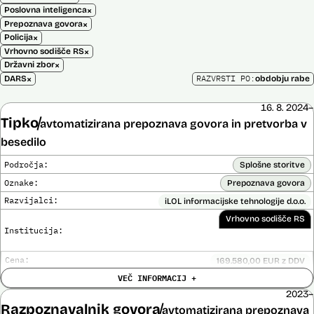
×
Poslovna inteligenca
×
Prepoznava govora
×
Policija
×
Vrhovno sodišče RS
×
Državni zbor
×
RAZVRSTI PO:
DARS
obdobju rabe
16. 8. 2024–
Tipko
avtomatizirana prepoznava govora in pretvorba v
besedilo
Področja:
Splošne storitve
Oznake:
Prepoznava govora
Razvijalci:
iLOL informacijske tehnologije d.o.o.
Vrhovno sodišče RS
Institucija:
Cena:
169.580,00 EUR z DDV
Trajanje
VEČ INFORMACIJ +
Ni časovno omejena
licence:
2023–
Analiza učinka na človekove pravice
Ne
Razpoznavalnik govora
opravljena:
avtomatizirana prepoznava