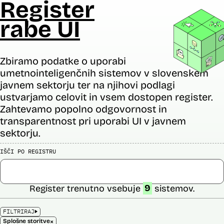
Register
rabe UI
Zbiramo podatke o uporabi
umetnointeligenčnih sistemov v slovenskem
javnem sektorju ter na njihovi podlagi
ustvarjamo celovit in vsem dostopen register.
Zahtevamo popolno odgovornost in
transparentnost pri uporabi UI v javnem
sektorju.
IŠČI PO REGISTRU
Register trenutno vsebuje
9
sistemov.
FILTRIRAJ
×
Splošne storitve