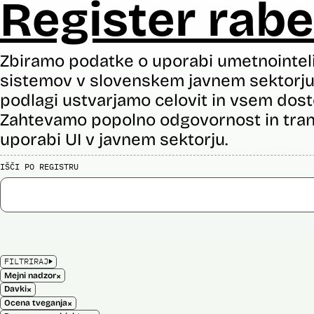
Register rabe
Zbiramo podatke o uporabi umetnointel
sistemov v slovenskem javnem sektorju 
podlagi ustvarjamo celovit in vsem dost
Zahtevamo popolno odgovornost in tran
uporabi UI v javnem sektorju.
IŠČI PO REGISTRU
FILTRIRAJ
×
Mejni nadzor
×
Davki
×
Ocena tveganja