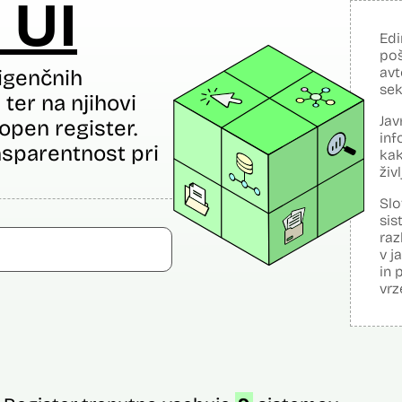
 UI
Edi
poš
avt
igenčnih
sek
ter na njihovi
Jav
open register.
inf
sparentnost pri
kak
živ
Slo
sis
raz
v j
in 
vrz