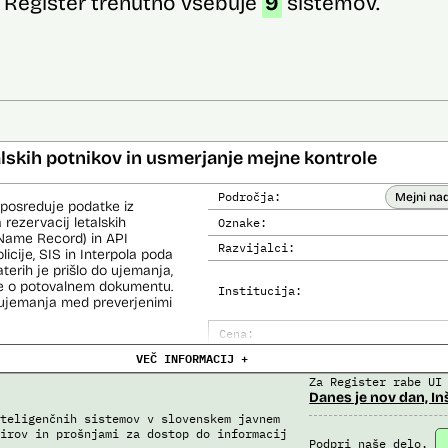
Register trenutno vsebuje
9
sistemov.
alskih potnikov in usmerjanje mejne kontrole
Področja:
Mejni na
 posreduje podatke iz
 rezervacij letalskih
Oznake:
Name Record) in API
Razvijalci:
cije, SIS in Interpola poda
aterih je prišlo do ujemanja,
ke o potovalnem dokumentu.
Institucija:
o ujemanja med preverjenimi
Cena:
čemer se oblikujejo
VEČ INFORMACIJ +
Analiza učinka na človekove prav
lo pri analitični obdelavi
orističnih in drugih hudih
Za Register rabe UI
Analiza učinka na osebne podatke
lo policije in drugih
Danes je nov dan, In
 potnikih lahko glede na
teligenčnih sistemov v slovenskem javnem
prijavljenih na let,
irov in prošnjami za dostop do informacij
roma rezultate njihove
Podpri naše delo.