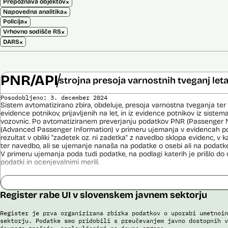
×
Prepoznava objektov
×
Napovedna analitika
×
Policija
×
Vrhovno sodišče RS
×
DARS
PNR/API
strojna presoja varnostnih tveganj let
Posodobljeno: 3. december 2024
Sistem avtomatizirano zbira, obdeluje, presoja varnostna tveganja ter
evidence potnikov, prijavljenih na let, in iz evidence potnikov iz sistema
vozovnic. Po avtomatiziranem preverjanju podatkov PNR (Passenger 
(Advanced Passenger Information) v primeru ujemanja v evidencah poli
rezultat v obliki "zadetek oz. ni zadetka" z navedbo sklopa evidenc, v k
ter navedbo, ali se ujemanje nanaša na podatke o osebi ali na podat
V primeru ujemanja poda tudi podatke, na podlagi katerih je prišlo d
podatki in ocenjevalnimi merili.
Ocenjevalna merila so oblikovana z analitično obdelavo podatkov, pri 
indikatorji tveganja, ki predstavljajo posamezne podatke, za katere je bi
Register rabe UI v slovenskem javnem sektorju
ugotovljeno, da predstavljajo specifične potovalne vzorce storilcev ter
kaznivih dejanj oziroma njihovih žrtev ter zato omogočajo usmerjeno de
pristojnih organov na takšne osebe. Nacionalna enota za informacije o
Register je prva organizirana zbirka podatkov o uporabi umetnoin
utemeljene razloge v posamičnem primeru posreduje podatke potnikov, 
sektorju. Podatke smo pridobili s preučevanjem javno dostopnih v
oziroma podatke potnikov iz sistema rezervacij letalskih vozovnic ozi