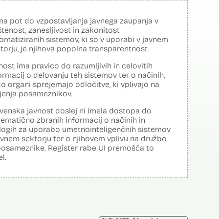
na pot do vzpostavljanja javnega zaupanja v
tenost, zanesljivost in zakonitost
omatiziranih sistemov, ki so v uporabi v javnem
torju, je njihova popolna transparentnost.
nost ima pravico do razumljivih in celovitih
ormacij o delovanju teh sistemov ter o načinih,
o organi sprejemajo odločitve, ki vplivajo na
ljenja posameznikov.
venska javnost doslej ni imela dostopa do
tematično zbranih informacij o načinih in
logih za uporabo umetnointeligenčnih sistemov
avnem sektorju ter o njihovem vplivu na družbo
posameznike. Register rabe UI premošča to
el.