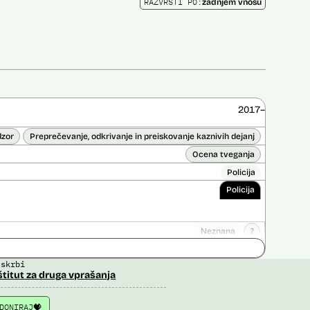
RAZVRSTI PO:
zadnjem vnosu
2017–
dzor
Preprečevanje, odkrivanje in preiskovanje kaznivih dejanj
Ocena tveganja
Policija
Policija
Neznana
?
ice opravljena:
Ne
 skrbi
 opravljena:
Da
?
štitut za druga vprašanja
DONIRAJ