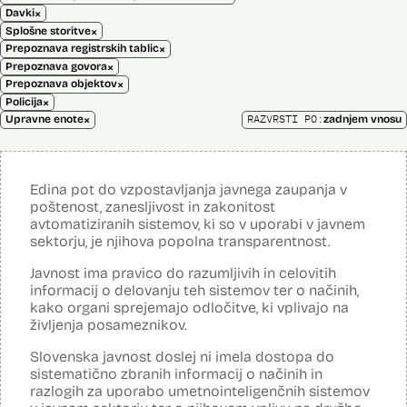
×
Davki
×
Splošne storitve
×
Prepoznava registrskih tablic
×
Prepoznava govora
×
Prepoznava objektov
×
Policija
×
RAZVRSTI PO:
Upravne enote
zadnjem vnosu
Edina pot do vzpostavljanja javnega zaupanja v
poštenost, zanesljivost in zakonitost
avtomatiziranih sistemov, ki so v uporabi v javnem
sektorju, je njihova popolna transparentnost.
Javnost ima pravico do razumljivih in celovitih
informacij o delovanju teh sistemov ter o načinih,
kako organi sprejemajo odločitve, ki vplivajo na
življenja posameznikov.
Slovenska javnost doslej ni imela dostopa do
sistematično zbranih informacij o načinih in
razlogih za uporabo umetnointeligenčnih sistemov