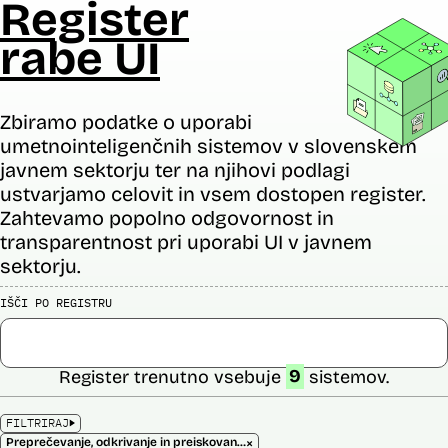
Register
rabe UI
Zbiramo podatke o uporabi
umetnointeligenčnih sistemov v slovenskem
javnem sektorju ter na njihovi podlagi
ustvarjamo celovit in vsem dostopen register.
Zahtevamo popolno odgovornost in
transparentnost pri uporabi UI v javnem
sektorju.
IŠČI PO REGISTRU
Register trenutno vsebuje
9
sistemov.
FILTRIRAJ
×
Preprečevanje, odkrivanje in preiskovanje kaznivih dejanj