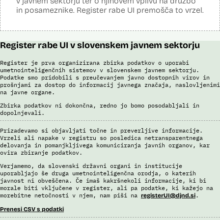
v javnem sektorju ter o njihovem vplivu na družbo
in posameznike. Register rabe UI premošča to vrzel.
Register rabe UI v slovenskem javnem sektorju
Register je prva organizirana zbirka podatkov o uporabi
umetnointeligenčnih sistemov v slovenskem javnem sektorju.
Podatke smo pridobili s preučevanjem javno dostopnih virov in
prošnjami za dostop do informacij javnega značaja, naslovljenimi
na javne organe.
Zbirka podatkov ni dokončna, redno jo bomo posodabljali in
dopolnjevali.
Prizadevamo si objavljati točne in preverljive informacije.
Vrzeli ali napake v registru so posledica netransparentnega
delovanja in pomanjkljivega komuniciranja javnih organov, kar
ovira zbiranje podatkov.
Verjamemo, da slovenski državni organi in institucije
uporabljajo še druga umetnointeligenčna orodja, o katerih
javnost ni obveščena. Če imaš kakršnekoli informacije, ki bi
morale biti vključene v register, ali pa podatke, ki kažejo na
morebitne netočnosti v njem, nam piši na
.
registerUI@djnd.si
Prenesi CSV s podatki